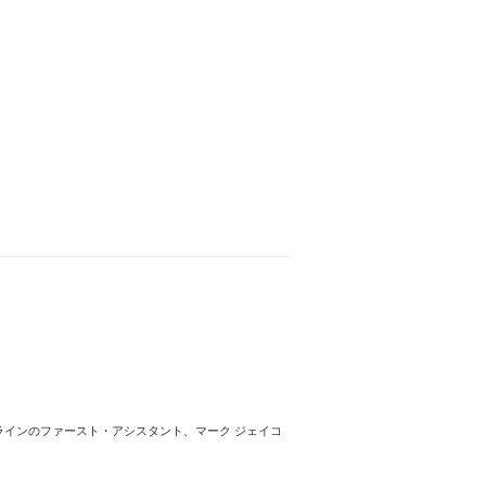
不良品とはみなされず、返品、交換の対象外
性能や環境設定により、商品画像と実物の色
BIG DEAL DAYS スーパーセール開催中！
ラインのファースト・アシスタント、マーク ジェイコ