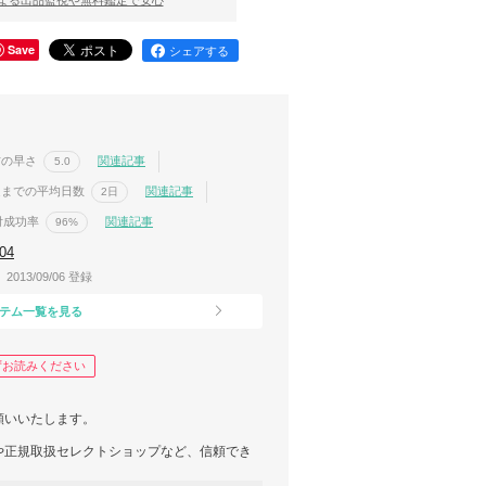
Save
シェアする
信の早さ
関連記事
5.0
送までの平均日数
関連記事
2日
付成功率
関連記事
96%
04
2013/09/06 登録
テム一覧を見る
ずお読みください
願いいたします。
や正規取扱セレクトショップなど、信頼でき