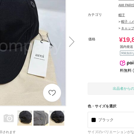
AMI PA
カテゴリ
帽子
>
帽子（
>
キャッ
¥19,
価格
国内発送 
関税負担
料無料
出品者から
色・サイズを選択
ブラック
サイズのバリエーションが
示されます