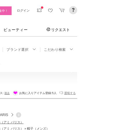
ログイン
集中！
ビューティー
リクエスト
ブランド選択
こだわり検索
ス:
311
お気に入りアイテム登録:
5人
通報する
PARIS
i
RIS（アミ パリス）
RIS（アミ パリス） × 帽子（メンズ）