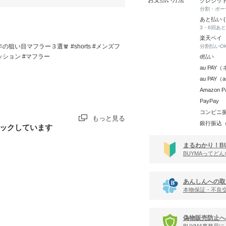
クレジッ
分割・ボー
あと払い 
3・6回あ
楽天ペイ
の狙い目マフラー３選🧣 #shorts #メンズフ
分割払いO
ッション #マフラー
d払い
au PA
au PAY
Amazon P
PayPay
コンビニ
もっと見る
銀行振込
ックしています
まるわかり！B
BUYMAってど
あんしんへの取
本物保証・不良
偽物販売防止へ
BUYMA事務局