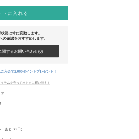
ートに入れる
庫状況は常に変動します。
への確認をおすすめします。
関するお問い合わせ(0)
ご入会で2,000ポイントプレゼント!!
アイテムを売ってオトクに買い替え！
リア
都
04 （あと
88
日）