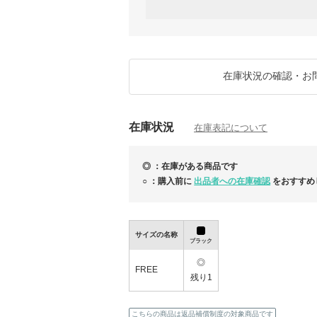
また、梱包完了後のラッピングのご依頼はお
ご了承ください。
商品ページの在庫状況はリアムタイムではあ
在庫切れの場合には、お取引をキャンセルさ
在庫状況の確認・お
できるだけ早く返信いたします。
※手元に在庫のある商品（◎）は在庫確認の
在庫状況
▼出品商品は直営店、デパートや正規取扱セ
在庫表記について
きると判断したお店から買い付けしています
▼発送方法は変更させていただく場合があり
◎ ：在庫がある商品です
（追跡はあります）
○ ：購入前に
出品者への在庫確認
をおすすめ
サイズの名称
ブラック
◎
FREE
残り1
こちらの商品は返品補償制度の対象商品です