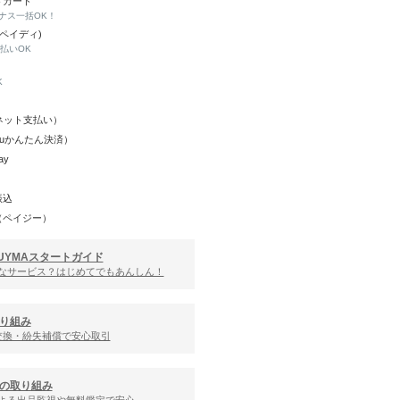
トカード
ナス一括OK！
(ペイディ)
と払いOK
K
Y（ネット支払い）
（auかんたん決済）
ay
振込
（ペイジー）
UYMAスタートガイド
んなサービス？はじめてでもあんしん！
り組み
交換・紛失補償で安心取引
の取り組み
による出品監視や無料鑑定で安心