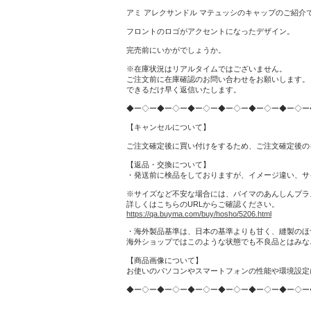
アミ アレクサンドル マテュッシのキャップのご紹介
フロントのロゴがアクセントになったデザイン。
完売前にいかがでしょうか。
※在庫状況はリアルタイムではございません。
ご注文前に在庫確認のお問い合わせをお願いします。
できるだけ早く返信いたします。
◆ー◇ー◆ー◇ー◆ー◇ー◆ー◇ー◆ー◇ー◆ー◇ー
【キャンセルについて】
ご注文確定後に買い付けをするため、ご注文確定後の
【返品・交換について】
・発送前に検品をしておりますが、イメージ違い、サ
※サイズなど不安な場合には、バイマのあんしんプラ
詳しくはこちらのURLからご確認ください。
https://qa.buyma.com/buy/hosho/5206.html
・海外製品基準は、日本の基準よりも甘く、縫製のほ
海外ショップではこのような状態でも不良品とはみな
【商品画像について】
お使いのパソコンやスマートフォンの性能や環境設定
◆ー◇ー◆ー◇ー◆ー◇ー◆ー◇ー◆ー◇ー◆ー◇ー