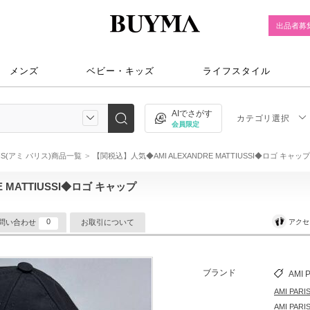
出品者募
メンズ
ベビー・キッズ
ライフスタイル
AIでさがす
カテゴリ選択
会員限定
ARIS(アミ パリス)商品一覧
【関税込】人気◆AMI ALEXANDRE MATTIUSSI◆ロゴ キャップ
 MATTIUSSI◆ロゴ キャップ
0
アクセ
問い合わせ
お取引について
ブランド
AMI 
AMI PA
AMI PA