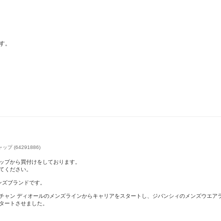
傷などがある場合がございます。
海外ショップではこのような状態でも
となる場合がござまいます。
【商品画像について】
す。
お使いのパソコンやスマートフォンの
に違いがある場合があります。
クリスマスラッピング受付中！手元在庫あり商品多
BUYMA 
数！
プ (64291886)
ップから買付けをしております。
てください。
ンズブランドです。
チャン ディオールのメンズラインからキャリアをスタートし、ジバンシィのメンズウエア
タートさせました。