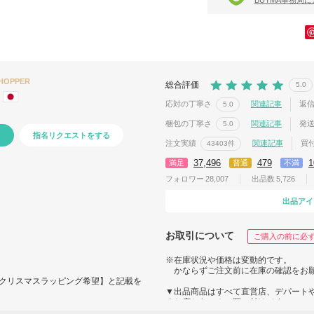
SHOPPER
総合評価
5.0
応対の丁寧さ
関連記事
返
5.0
梱包の丁寧さ
関連記事
発
5.0
指名リクエストをする
注文実績
関連記事
買
43403件
37,496
479
1
満足
普通
不満
フォロワー
28,007
出品数
5,726
出品アイ
お取引について
ご購入の前に必
※在庫状況や価格は変動的です。
かならずご注文前に在庫の確認をお
クリスマスラッピング希望】と記載を
▼出品商品はすべて直営店、デパート
るお店からのみの買い付けです。
ングにて対応いたします。