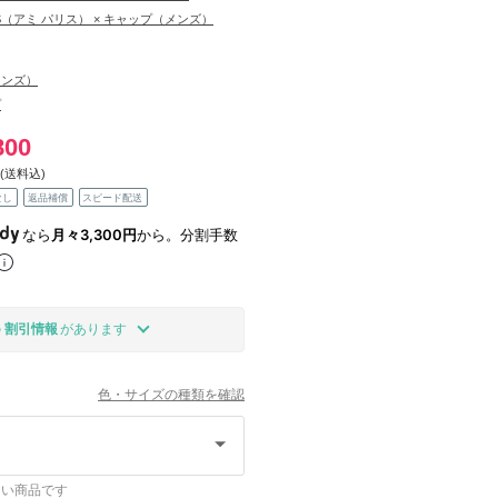
RIS（アミ パリス） × キャップ（メンズ）
メンズ）
プ
800
(送料込)
なし
返品補償
スピード配送
なら
月々3,300円
から。分割手数
の
割引情報
があります
色・サイズの種類を確認
ない商品です