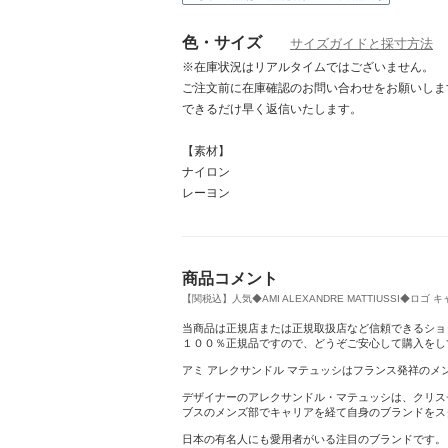
色・サイズ
サイズガイドと採寸方法
※在庫状況はリアルタイムではございません。
ご注文前に在庫確認のお問い合わせをお願いしま
できるだけ早く返信いたします。
【素材】
クリスマスプレゼントまだ間に合います！
ナイロン
レーヨン
商品コメント
【関税込】人気◆AMI ALEXANDRE MATTIUSSI◆ロゴ キャッ
当商品は正規店または正規取扱店など信頼できるショ
１００％正規品ですので、どうぞご安心して購入をし
アミ アレクサンドル マテュッシはフランス発祥のメ
デザイナーのアレクサンドル・マテュッシは、クリス
ブスのメンズ部でキャリアを経て自身のブランドをス
日本の有名人にも愛用者がいる注目のブランドです。