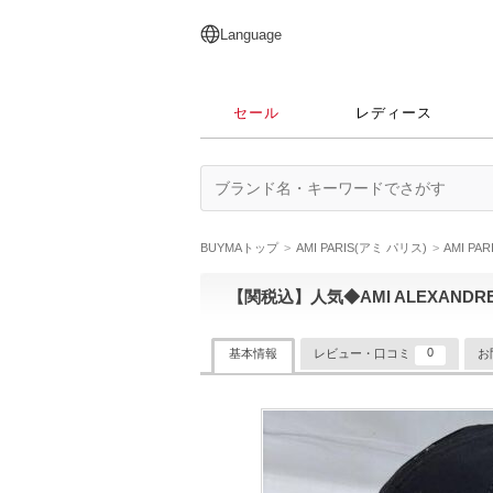
English
日本語
简体中文
繁體中文
Language
セール
レディース
BUYMAトップ
AMI PARIS(アミ パリス)
AMI P
【関税込】人気◆AMI ALEXANDRE
0
基本情報
レビュー・口コミ
お