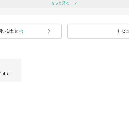
もっと見る
▼販売価格送料込となっております。
受けしておりません。
▼関税や輸入消費税などの諸費用は、
発送地が東京→shonacompanyにて負
発送地が東京以外→購入者様にて負担
りません。
せていただきます。
▼お客様への発送前には、すべて手作
問い合わせ
レビ
(0)
▼即発送などの手元に在庫のある商品は
お問い合わせ不要です。
▼発送方法はこちらの都合で変更させ
レクトショップなど、こちらで信頼で
（追跡はあります）
。
お探しの商品があればお気軽にリクエ
ます。
【キャンセルについて】
します
ご注文確定後に買い付けをするため、
はお受けできません。
【返品・交換について】
・発送前に検品をしておりますが、イ
合による、返品・交換には対応してお
※サイズなど不安な場合には、バイマ
おすすめいたします。
詳しくはこちらのURLからご確認くだ
https://qa.buyma.com/buy/hosho/5206.
・海外製品基準は、日本の基準よりも