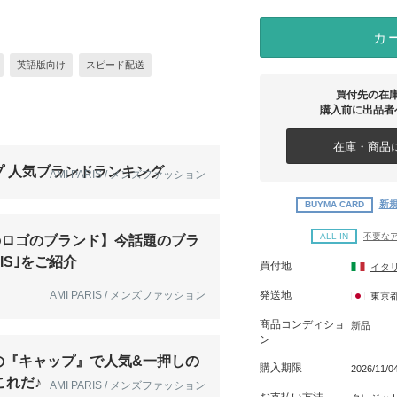
カ
英語版向け
スピード配送
買付先の在
購入前に出品者
在庫・商品に
プ 人気ブランドランキング
AMI PARIS / メンズファッション
新規
BUYMA CARD
ALL-IN
不要な
のロゴのブランド】今話題のブラ
RIS｣をご紹介
買付地
イタ
AMI PARIS / メンズファッション
発送地
東京
商品コンディショ
新品
ン
の『キャップ』で人気&一押しの
購入期限
2026/11/
これだ♪
AMI PARIS / メンズファッション
お支払い方法