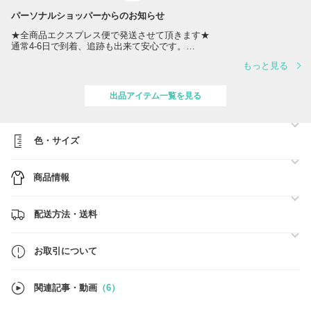
パーソナルショッパーからのお知らせ
★全商品エクスプレス便で発送させて頂きます★
通常4-6日で到着、追跡も出来て安心です。
関税はこちらで100%負担致しますので、お荷物を受け取る際に請求さ
もっと見る
れる事は一切ございません。
日本では入手困難なラグジュアリーなベットリネンを多数出品しており
出品アイテム一覧を見る
ます。モダン、シャビーシック、トラディショナルと種類も豊富ですの
でぜひご覧くださいませ。
https://www.buyma.com/r/-C2414B1992542/
色・サイズ
まとめ買い割引やリピート購入は割引させて頂きますので、ご注文前に
お問い合わせ下さい。
商品情報
お引越しなどで商品受取日の指定をご希望の方はご相談下さい。
ご注文の前に商品ページにございます「お取引について」を必ずお読み
下さいますようお願い致します。
配送方法・送料
お取引について
関連記事・動画
（6）