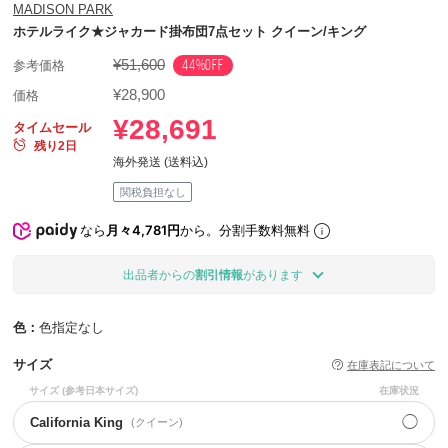
MADISON PARK
ホテルライク★ジャカード掛布団7点セット クイーン/キング
¥51,600
44%OFF
参考価格
¥28,900
価格
¥28,691
タイムセール
残り2日
海外発送 (送料込)
関税負担なし
なら
月々4,781円
から。分割手数料無料
出品者からの
割引情報
があります
色：
色指定なし
サイズ
在庫表記について
サイズ
(参考日本サイズ)
在庫状況
◯
California King
(クイーン)