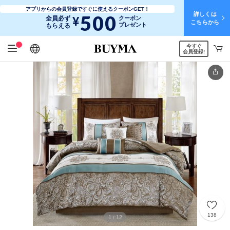
アプリからの会員登録ですぐに使えるクーポンGET！
詳しくは
500
¥
全員必ず
クーポン
こちらから
プレゼント
もらえる
今すぐ
日本語
English
简体中文
繁體中文
会員登録!
138
1
12
/