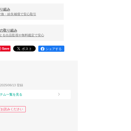
り組み
交換・紛失補償で安心取引
の取り組み
による出品監視や無料鑑定で安心
Save
シェアする
2025/06/13 登録
テム一覧を見る
ずお読みください