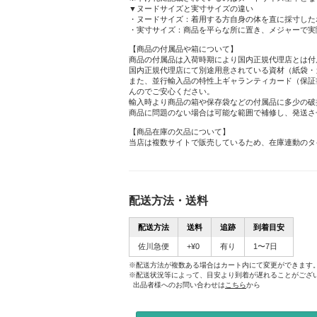
▼ヌードサイズと実寸サイズの違い
・ヌードサイズ：着用する方自身の体を直に採寸した
・実寸サイズ：商品を平らな所に置き、メジャーで実
【商品の付属品や箱について】
商品の付属品は入荷時期により国内正規代理店とは付
国内正規代理店にて別途用意されている資材（紙袋・
また、並行輸入品の特性上ギャランティカード（保証
んのでご安心ください。
輸入時より商品の箱や保存袋などの付属品に多少の破
商品に問題のない場合は可能な範囲で補修し、発送さ
【商品在庫の欠品について】
当店は複数サイトで販売しているため、在庫連動のタ
配送方法・送料
配送方法
送料
追跡
到着目安
佐川急便
+¥0
有り
1〜7日
※配送方法が複数ある場合はカート内にて変更ができます
※配送状況等によって、目安より到着が遅れることがござ
出品者様へのお問い合わせは
こちら
から