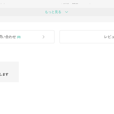
ます。
★送料・関税について
連動のタイミングで購入後に欠品とな
全商品送料・関税込みで、全て有在庫
もっと見る
★発送について
https://www.buyma.com/buyer/1267400
★返品・交換について
https://www.buyma.com/buyer/1267400
問い合わせ
レビ
(0)
★ラッピングについて
下記のURLから商品と一緒にカートに
https://www.buyma.com/item/12011281
★サイズについて
https://www.buyma.com/buyer/1267400
★商品について
https://www.buyma.com/buyer/1267400
します
★商品の付属品について
https://www.buyma.com/buyer/1267400
★商品在庫の欠品について
https://www.buyma.com/buyer/1267400
★営業時間
12:00～17:00
定休日:日曜
※夏季、年末年始休業あり