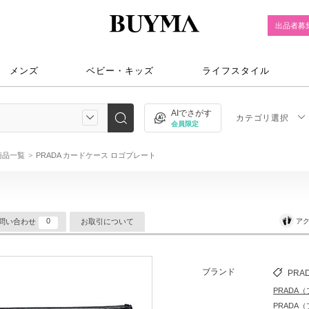
出品者募
メンズ
ベビー・キッズ
ライフスタイル
AIでさがす
カテゴリ選択
会員限定
)商品一覧
PRADA カードケース ロゴプレート
0
アク
問い合わせ
お取引について
ブランド
PRA
PRADA
PRADA