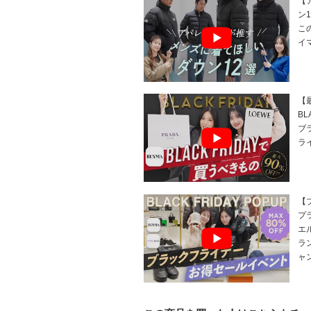
【
ン
こ
イ
【最
BL
ブ
ラ
【
プ
エ
ラ
ャ