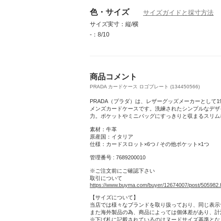
色・サイズ
サイズガイドと採寸方法
【クーポン発行中】ショートパンツで叶える
サイズ実寸：縦/横
さとおしゃれ
-：8/10
商品コメント
PRADA カードケース ロゴプレート (134450566)
PRADA（プラダ）は、レザーグッズメーカーとして19
メンズカードケースです。洗練されたシンプルなデザ
力。ポケットやミニバッグにすっきりと収まるスリム
素材：牛革
原産国：イタリア
仕様：カードスロット×6つ / その他ポケット×1つ
管理番号 : 7689200010
※ご注文前にご確認下さい
取引について
https://www.buyma.com/buyer/12674007/post/505982.
【サイズについて】
当店では様々なブランドを取り扱っており、同じ表示
また海外製品の為、商品によっては個体差があり、計
※下げ札に記載されているのはヌードサイズ基準とな