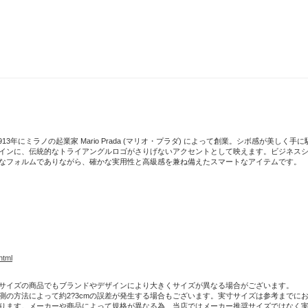
、涼し
一枚で、品よく決まるポロシャツ
【クーポン発
13年にミラノの起業家 Mario Prada (マリオ・プラダ) によって創業。シボ感が美し
インに、伝統的なトライアングルロゴがさりげないアクセントとして映えます。ビジネス
なフォルムでありながら、確かな実用性と高級感を兼ね備えたスマートなアイテムです。
html
サイズの商品でもブランドやデザインにより大きくサイズが異なる場合がございます。
測の方法によって約2?3cmの誤差が発生する場合もございます。実寸サイズは参考までに
ります。メーカーや商品によって規格が異なる為、当店ではメーカー推奨サイズではなく