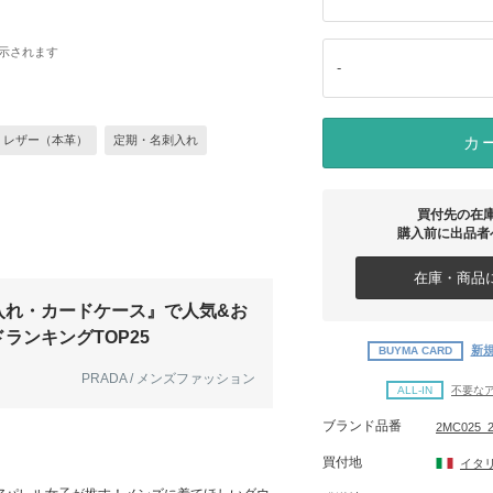
示されます
-
レザー（本革）
定期・名刺入れ
カ
買付先の在
購入前に出品者
在庫・商品に
入れ・カードケース』で人気&お
ランキングTOP25
新規
BUYMA CARD
PRADA / メンズファッション
ALL-IN
不要な
ブランド品番
2MC025_2
買付地
イタ