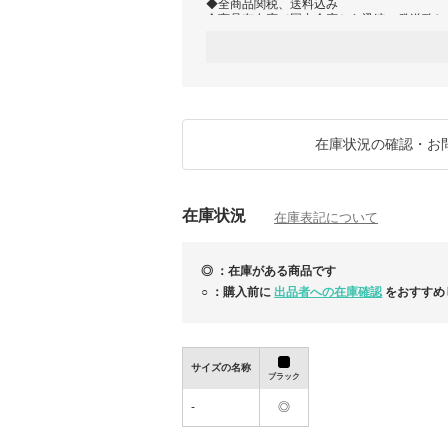
◆全商品関税、送料込み
全商品有在庫で国内倉庫から迅速に発送致し
※但し複数のサイトで販売しているので在庫
る場合がございます。
★営業時間
12:00～17:00
定休日:日曜
※夏季、年末年始休業あり
在庫状況の確認・お
在庫状況
在庫表記について
◎ ：在庫がある商品です
○ ：購入前に
出品者への在庫確認
をおすすめ
サイズの名称
ブラック
-
◎