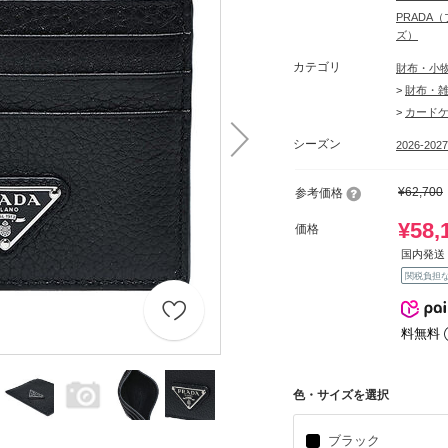
PRADA
ズ）
カテゴリ
財布・小
>
財布・
>
カード
シーズン
2026-202
¥62,700
参考価格
¥58,
価格
国内発送 
関税負担
料無料
色・サイズを選択
ブラック