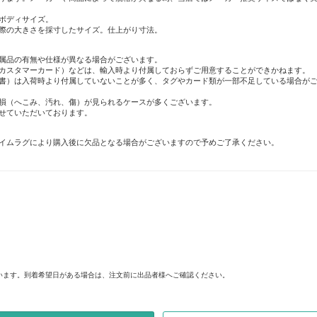
ボディサイズ。
際の大きさを採寸したサイズ。仕上がり寸法。
属品の有無や仕様が異なる場合がございます。
カスタマーカード）などは、輸入時より付属しておらずご用意することができかねます。
書）は入荷時より付属していないことが多く、タグやカード類が一部不足している場合が
損（へこみ、汚れ、傷）が見られるケースが多くございます。
せていただいております。
イムラグにより購入後に欠品となる場合がございますので予めご了承ください。
。
います。到着希望日がある場合は、注文前に出品者様へご確認ください。