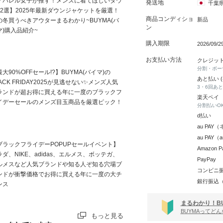
アパレル女子が推す！メンズに着てほしいダウ
発送地
千葉
12選】2025年最新ダウンジャケットを厳選！
商品コンディショ
新品
の冬買うべきアウターまるわかり~BUYMA(バ
ン
マ)購入品紹介~
購入期限
2026/09/
お支払い方法
クレジッ
分割・ボー
大90%OFFセール!?】BUYMA(バイマ)の
あと払い 
ACK FRIDAY2025が見逃せない✨メンズ人気
3・6回あ
ランドが超お得に買える年に一度のブラックフ
楽天ペイ
イデーセールのメンズ目玉商品を厳選ピック！
分割払いO
d払い
au PA
au PAY
ブラックフライデーPOPUPセールイベント】
Amazon P
ラダ、NIKE、adidas、エルメス、ボッテガ、
PayPay
ルメスなど人気ブランドや知る人ぞ知る穴場ブ
コンビニ
ンドが衝撃価格でお得に買える年に一度の大チ
銀行振込
ンス
まるわかり！B
BUYMAってど
もっと見る