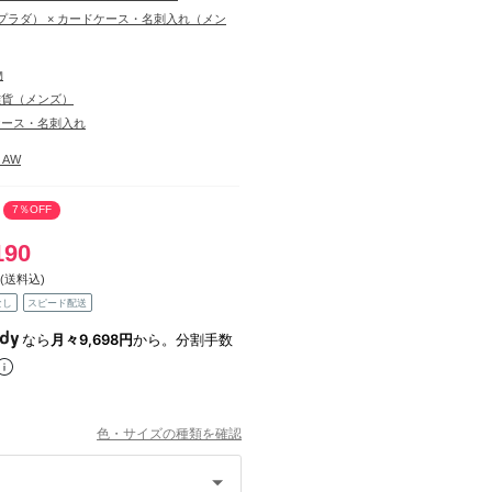
（プラダ） × カードケース・名刺入れ（メン
物
雑貨（メンズ）
ケース・名刺入れ
7 AW
7％OFF
190
(送料込)
なし
スピード配送
なら
月々9,698円
から。分割手数
色・サイズの種類を確認