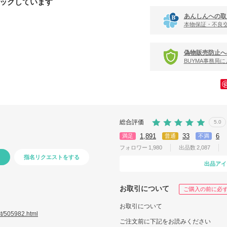
ックしています
あんしんへの取
本物保証・不良
偽物販売防止へ
BUYMA事務局
総合評価
5.0
1,891
33
6
満足
普通
不満
フォロワー
1,980
出品数
2,087
指名リクエストをする
出品アイ
お取引について
ご購入の前に必
お取引について
t/505982.html
ご注文前に下記をお読みください