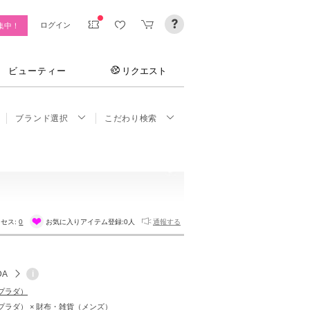
ログイン
集中！
ビューティー
リクエスト
ブランド選択
こだわり検索
セス:
0
お気に入りアイテム登録:
0人
通報する
DA
i
（プラダ）
（プラダ） × 財布・雑貨（メンズ）