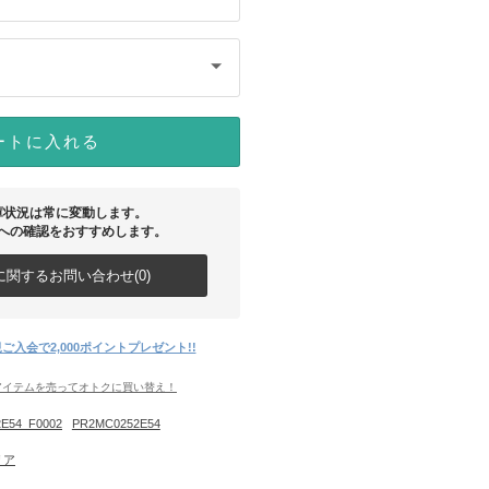
ートに入れる
庫状況は常に変動します。
への確認をおすすめします。
関するお問い合わせ(0)
ご入会で2,000ポイントプレゼント!!
アイテムを売ってオトクに買い替え！
E54_F0002
PR2MC0252E54
リア