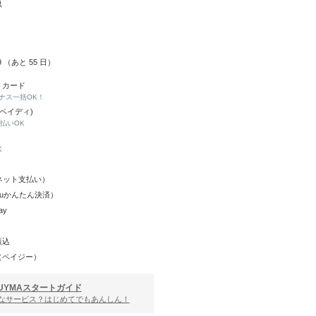
県
29 （あと
55
日）
トカード
ナス一括OK！
(ペイディ)
と払いOK
K
Y（ネット支払い）
（auかんたん決済）
ay
振込
（ペイジー）
UYMAスタートガイド
んなサービス？はじめてでもあんしん！