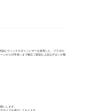
行中】BRAND BAG COLLECTION
く手に馴染むヴィッテロダイノレザーを使用した、プラダの
シーンから日常使いまで幅広く馴染む上品な佇まいが魅
お願いします。
実寸サイズを表記しております。