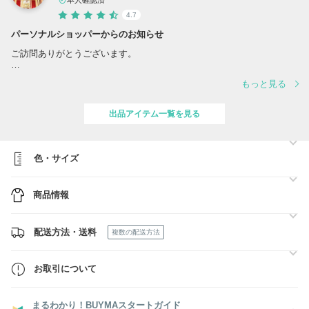
4.7
パーソナルショッパーからのお知らせ
ご訪問ありがとうございます。
■ 商品は国内から発送いたします (一部の商品を除きます)。
もっと見る
ご注文確定後に商品を買い付けし、国内の拠点を経由してお客様のもと
へお届けいたします。
- 手元に在庫あり◎の商品は、再度検品した上で発送いたします。
出品アイテム一覧を見る
- お取り寄せ商品の場合は、商品の手配に３～5日程度のお時間をいた
だきます。その後、検品の上発送いたします。
- 送料・関税込みの販売価格です。
色・サイズ
■ 買付けは全てブランド直営店、直営・正規品取扱店オンラインショッ
プ、または正規品取扱店でのみ行っております。
商品情報
■ 出品商品以外にもお探しの商品のリクエストを承ります。どうぞお気
軽にお問い合わせくださいませ。
配送方法・送料
複数の配送方法
お取引について
まるわかり！BUYMAスタートガイド