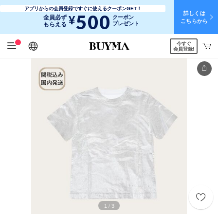
アプリからの会員登録ですぐに使えるクーポンGET！
詳しくは
500
¥
全員必ず
クーポン
こちらから
プレゼント
もらえる
今すぐ
日本語
English
简体中文
繁體中文
会員登録!
1
3
/