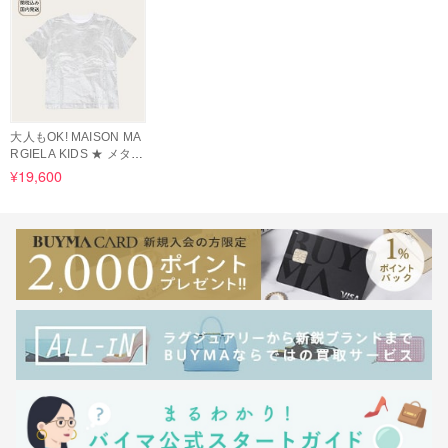
大人もOK! MAISON MA
RGIELA KIDS ★ メタリ
ック Tシャツ
¥19,600