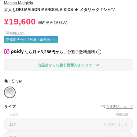
Maison Margiela
大人もOK! MAISON MARGIELA KIDS ★ メタリック Tシャツ
¥19,600
国内発送 (送料込)
関税負担なし
鑑定サービス対象（条件あり）
なら
月々3,266円
から。分割手数料無料
出品者からの
割引情報
があります
色：
Silver
サイズ
在庫表記について
サイズ
在庫状況
12Y
×
完売しました