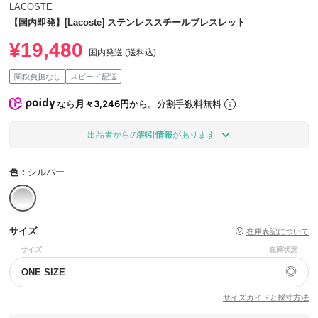
LACOSTE
【国内即発】[Lacoste] ステンレススチールブレスレット
¥19,480
国内発送 (送料込)
関税負担なし
スピード配送
なら
月々3,246円
から。分割手数料無料
出品者からの
割引情報
があります
色：
シルバー
サイズ
在庫表記について
サイズ
在庫状況
◎
ONE SIZE
サイズガイドと採寸方法