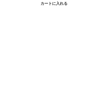
【国内即発】[Lacoste]
カートに入れる
ステンレススチールブレ
スレット
¥19,480
ブレスレット × LACOSTE(ラコステ)の人気アイテムランキング
ブレスレット × 関連ブランドからさがす