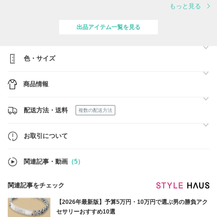
国内に在庫がある商品は【最短当日発送】しております。
もっと見る
ゆうパック - 注文完了後通常1～3日でお届け
レターパック - 注文完了後通常1～3日でお届け
出品アイテム一覧を見る
お取り寄せ商品に関しましては、商品のご注文から買付までに営業日3
～7日間かかります。買付完了後、オーストラリア郵便もしくは最適な
運送業者にて発送いたします。すべて【追跡あり】の発送方法となりま
すので、ご安心してショッピングをお楽しみください。
色・サイズ
◇スタンダード便・・・注文日から約10-28日間でお届けします。
◇エクスプレス便・・・注文日から約7-21日でお届けします。
商品情報
なお発送日数はクリスマスなどの繁忙期に遅延することがございます。
またお急ぎの方はエクスプレス便もしくはお早めにでご注文くださいま
せ。遅延による返金は受けかねますが、あんしんプラスに加入している
配送方法・送料
複数の配送方法
場合は返品補償制度がご利用いただけます。
BUYMAあんしんプラス
お取引について
https://www.buyma.com/contents/safety/anshin.html
関連記事・動画
（5）
関連記事をチェック
【2026年最新版】予算5万円・10万円で選ぶ男の勝負アク
セサリーおすすめ10選