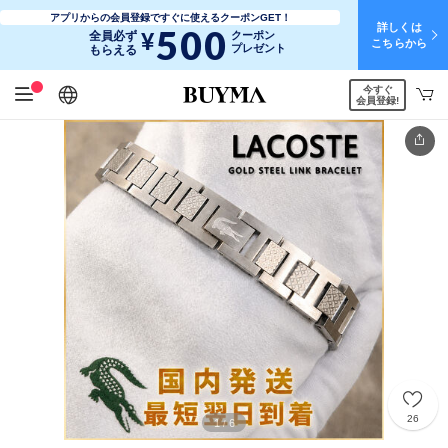
アプリからの会員登録ですぐに使えるクーポンGET！
詳しくは
500
¥
全員必ず
クーポン
こちらから
プレゼント
もらえる
今すぐ
日本語
English
简体中文
繁體中文
会員登録!
26
1
6
/