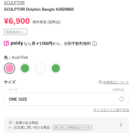
SCULPTOR
SCULPTOR Dolphin Bangle HJ6D0860
¥6,900
海外発送 (送料込)
関税負担なし
なら
月々1,150円
から。分割手数料無料
色：
Acid Pink
サイズ
在庫表記について
サイズ
在庫状況
◯
ONE SIZE
サイズガイドと採寸方法
◎
：在庫がある商品
○
：注文後に買い付ける商品
購入前に在庫確認おすすめ