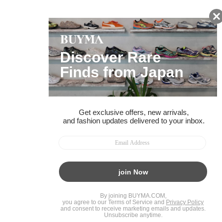
ページトップへ
BUYMAスタートガイド
安心への取り組み
ガイド・お問い合わせ
かんたん購入ガイド
BUYMA偽物販売防止の取り組み
BUYMA CARD
利用規約
プライバシー
特定商取引法に関する表記
お客様情報の外部送信について
脆弱性報告
お知らせ(PCサイト)
会社案内
スタッフ募集