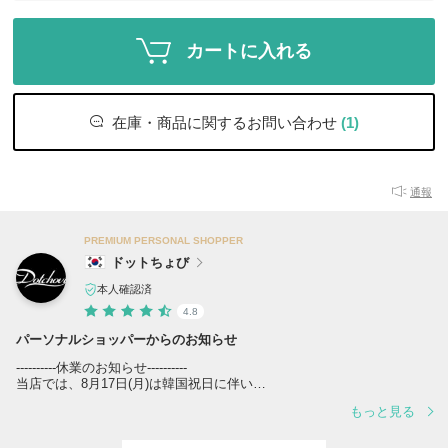
カートに入れる
在庫・商品に関するお問い合わせ
(1)
通報
PREMIUM PERSONAL SHOPPER
ドットちょび
本人確認済
4.8
パーソナルショッパーからのお知らせ
----------休業のお知らせ----------
当店では、8月17日(月)は韓国祝日に伴い
休業となりますこと何卒ご了承くださいませ。
もっと見る
また祝日期間中は買付先の出荷/入庫、配送業務が休業となり、配送遅
延が予想されますので予めご了承くださいませ。
ご迷惑をお掛けし申し訳ございませんが、