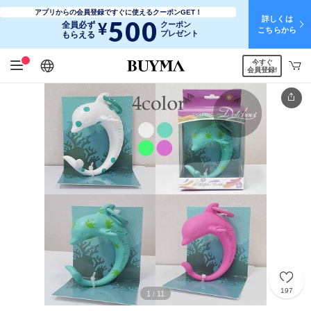
アプリからの会員登録ですぐに使えるクーポンGET！
詳しくは
500
¥
全員必ず
クーポン
こちらから
プレゼント
もらえる
今すぐ
日本語
English
简体中文
繁體中文
会員登録!
197
1
11
/