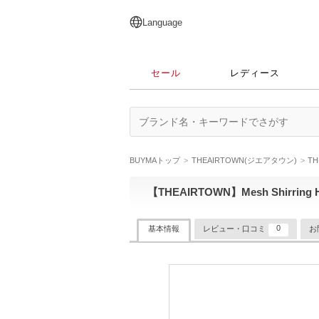
English
日本語
简体中文
繁體中文
Language
セール
レディース
BUYMAトップ
THEAIRTOWN(ジエアタウン)
T
【THEAIRTOWN】Mesh Shirring Hi
0
基本情報
レビュー・口コミ
お