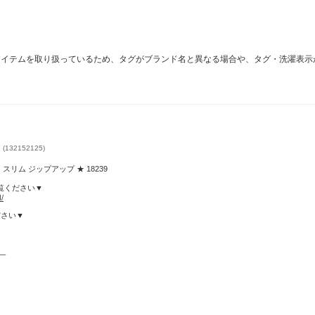
レクトアイテムを取り扱っているため、タグがブランド名と異なる場合や、タグ・洗濯表
 (132152125)
スリム ジップアップ ★ 18239
ご覧ください▼
/
ださい▼
_