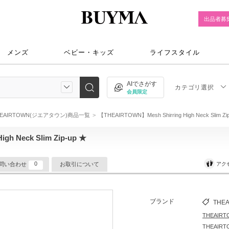
出品者募
メンズ
ベビー・キッズ
ライフスタイル
AIでさがす
カテゴリ選択
会員限定
HEAIRTOWN(ジエアタウン)商品一覧
【THEAIRTOWN】Mesh Shirring High Neck Slim Zi
gh Neck Slim Zip-up ★
0
アク
問い合わせ
お取引について
ブランド
THE
THEAI
THEAI