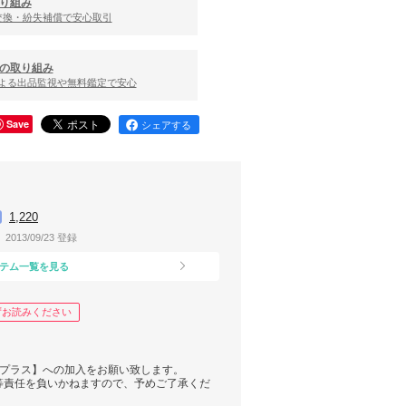
り組み
交換・紛失補償で安心取引
の取り組み
による出品監視や無料鑑定で安心
Save
シェアする
1,220
2013/09/23 登録
テム一覧を見る
ずお読みください
んプラス】への加入をお願い致します。
等責任を負いかねますので、予めご了承くだ