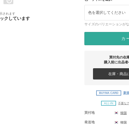
色を選択してください
示されます
ックしています
サイズのバリエーションが
カ
買付先の在
購入前に出品者
在庫・商品に
新規
BUYMA CARD
ALL-IN
不要な
買付地
韓国
発送地
韓国