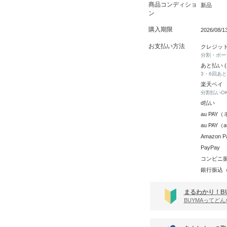
商品コンディショ
新品
ン
購入期限
2026/08/
お支払い方法
クレジッ
分割・ボー
あと払い 
3・6回あ
楽天ペイ
分割払いO
d払い
au PA
au PAY
Amazon P
PayPay
コンビニ
銀行振込
まるわかり！B
BUYMAってど