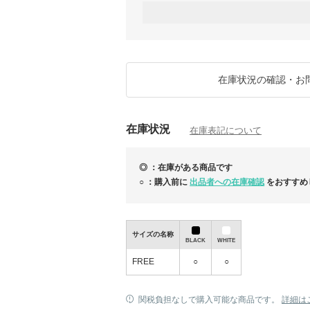
場合がございます。その際は、お手数をおか
ただけますと幸いです。
お客様にはご不便をおかけし誠に申し訳ござ
くお願いいたします。
★ご注文から商品お届けまでの流れ★
①【ご注文確定】→ ②【買付先へ発注】→③
在庫状況の確認・お
→④【検品・梱包】→⑤【当店(韓国)から日
※通常、当店入荷まで約5日前後（週末・祝
※再生産および入荷遅延の場合、入荷まで最
※韓国アパレル商品の特性上、ご注文確定後
在庫状況
セルとなる場合あり
在庫表記について
★即日発送可能商品（週末・祝日除く）：1
◎ ：在庫がある商品です
○ ：購入前に
出品者への在庫確認
をおすすめ
サイズの名称
BLACK
WHITE
FREE
○
○
関税負担なしで購入可能な商品です。
詳細は