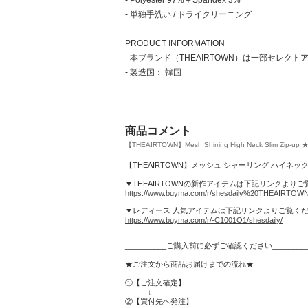
- Polyester 97%＋Spandex 3%
- 単独手洗い / ドライクリーニング
PRODUCT INFORMATION
- 本ブランド（THEAIRTOWN）は一部セ
- 製造国： 韓国
商品コメント
【THEAIRTOWN】Mesh Shirring High Neck Slim Zip-up ★
【THEAIRTOWN】メッシュ シャーリング ハイネック 
▼THEAIRTOWNの新作アイテムは下記リンクより
https://www.buyma.com/r/shesdaily%20THEAIRTOWN
▼レディース 人気アイテムは下記リンクよりご覧く
https://www.buyma.com/r/-C1001O1/shesdaily/
__________ご購入前に必ずご確認ください_________
★ご注文から商品お届けまでの流れ★
①【ご注文確定】
↓
②【買付先へ発注】