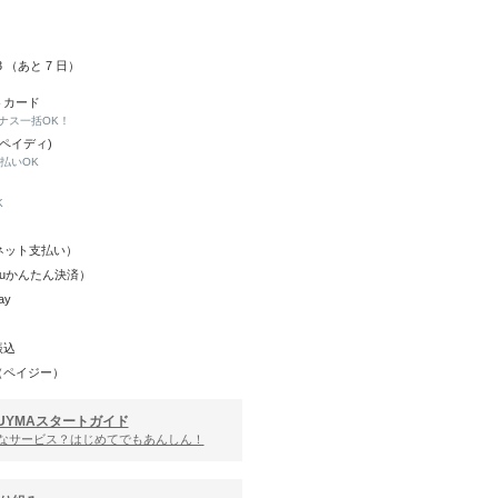
13 （あと
7
日）
トカード
ナス一括OK！
(ペイディ)
と払いOK
K
Y（ネット支払い）
（auかんたん決済）
ay
振込
（ペイジー）
UYMAスタートガイド
んなサービス？はじめてでもあんしん！