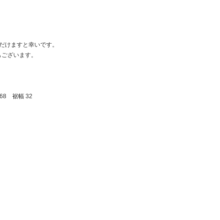
！
続続！特定ブランド限定クーポン発行中！！
続！特定
だけますと幸いです。
もございます。
68 裾幅 32
m