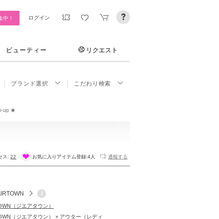
ログイン
集中！
ビューティー
リクエスト
ブランド選択
こだわり検索
p-up ★
セス:
22
お気に入りアイテム登録:
4人
通報する
AIRTOWN
i
RTOWN（ジエアタウン）
RTOWN（ジエアタウン） × アウター（レディ