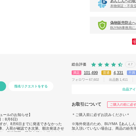
あんしんへの取
本物保証・不良
偽物販売防止へ
BUYMA事務局
総合評価
4.7
101,499
4,331
満足
普通
不満
フォロワー
67,602
出品数
1,411
指名リクエストをする
出品アイ
お取引について
ご購入の前に必
ュールのお知らせ】
＊ご購入前に必ずお読みください＊
：8月6日)
すが、8月6日までに発送できなかった
※海外発送のため、BUYMA【あんし
以降、入荷が確認でき次第、順次発送させ
加入頂いていない場合は、商品の紛失
り、発送期限の延長申請をお送りする
さい。