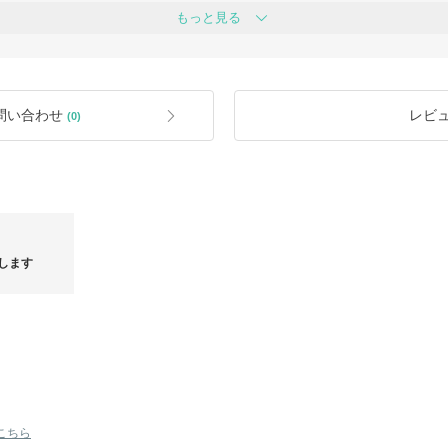
けいたしますが、延長申請をご承認い
詳しくは下記URLをご参考下さい。(
ht
もっと見る
いませんが、何卒ご理解のほどよろし
●当店はバイヤーとして韓国の商品を
わりも頻繁に行われるため、ご注文頂
す。
その際は早急にキャンセルのご連絡と
【商品が当店(韓国)に入荷】
●韓国の靴は日本のものより小さめに
問い合わせ
レビ
(0)
本へ発送】
足幅が大きい方は、日本で履かれてい
日除く）
されることをお勧めいたします。
大3週間以上かかる場合あり
でも生産終了・在庫終了によりキャン
●韓国のノーブランド商品のため、ス
イプの位置が左右対称でなかったりず
の対象とはなりません。
～3日以内発送★
●商品の色味について、お使いのモニ
って見える場合がございます。（特に
ー・キャメル・デニム等）
します
インターネットショッピングですので
します。
●韓国の商品はタグがない場合もござい
●お客様のご都合による返品・交換は
●またお客様よりBUYMAをご利用し
に【 BUYMAのご利用ガイド（お取
たものとさせて頂いております。予め
こちら