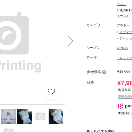
ース）
THEAI
ィース）
カテゴリ
アウター
>
アウタ
>
ジャケ
シーズン
2026SS
テーマ
トレンド
¥12,000
参考価格
¥7,9
価格
海外発送 
関税負担
料無料
色・サイズを選択