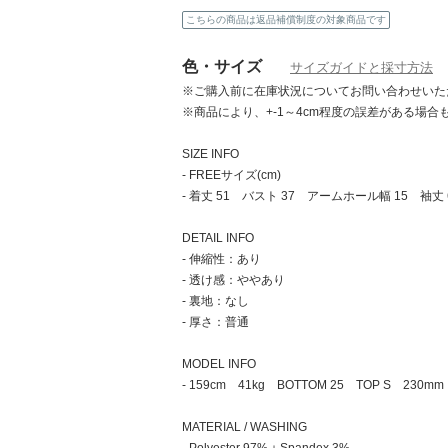
続続続！人気ブランド限定クーポン発行中！
こちらの商品は返品補償制度の対象商品です
色・サイズ
サイズガイドと採寸方法
※ご購入前に在庫状況についてお問い合わせいた
※商品により、+-1～4cm程度の誤差がある場合
SIZE INFO
- FREEサイズ(cm)
- 着丈 51 バスト 37 アームホール幅 15 袖丈 
DETAIL INFO
- 伸縮性：あり
- 透け感：ややあり
- 裏地：なし
- 厚さ：普通
MODEL INFO
- 159cm 41kg BOTTOM 25 TOP S 230m
MATERIAL / WASHING