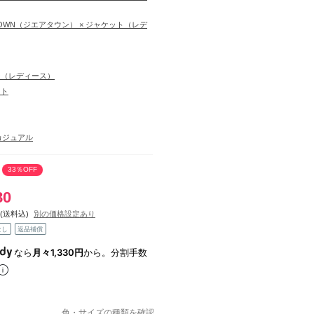
RTOWN（ジエアタウン） × ジャケット（レデ
ー（レディース）
ット
カジュアル
33％OFF
80
(送料込)
別の価格設定あり
なし
返品補償
なら
月々1,330円
から。分割手数
色・サイズの種類を確認