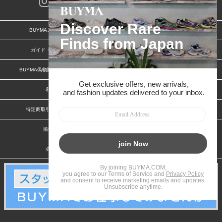
BUYMAスタートガイド
安心への取り組み
ガイド・お問い合わせ
かんたん購入ガイド
BUYMA偽物販売防止の取り組み
BUYMA CARD
利用規約
プライバシー
特定商取引法に関する表記
お客様情報の外部送信について
脆弱性報告
お知らせ(PCサイト)
会社案内
スタッフ募集