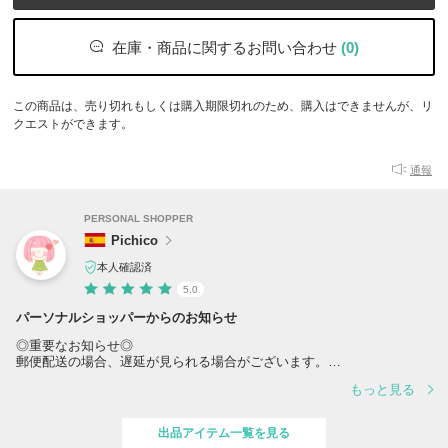
在庫・商品に関するお問い合わせ
(0)
この商品は、売り切れもしくは購入期限切れのため、購入はできませんが、リ
クエストができます。
通報
PERSONAL SHOPPER
Pichico
本人確認済
5.0
パーソナルショッパーからのお知らせ
◎重要なお知らせ◎
郵便配送の場合、遅延が見られる場合がございます。
もっと見る
発送から20日を過ぎても商品が配送されなかった場合はお手数をお掛
け致しますが一旦「決済保留」のお手続きを宜しくお願い致します。
出品アイテム一覧を見る
お急ぎの方、配送遅延に巻き込まれたくない方はご購入をお控え頂く