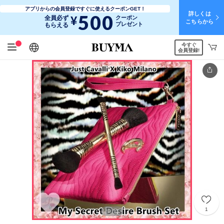
アプリからの会員登録ですぐに使えるクーポンGET！
詳しくは
500
¥
全員必ず
クーポン
こちらから
プレゼント
もらえる
今すぐ
日本語
English
简体中文
繁體中文
会員登録!
1
1
11
/