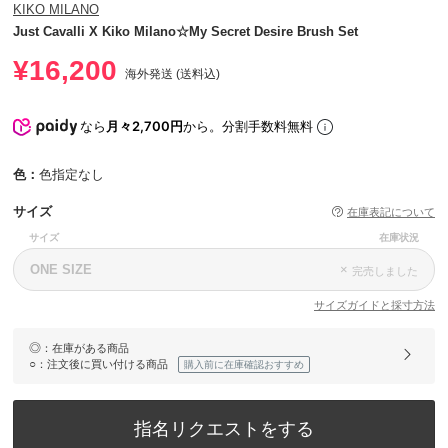
KIKO MILANO
Just Cavalli X Kiko Milano☆My Secret Desire Brush Set
¥16,200
海外発送 (送料込)
なら
月々2,700円
から。分割手数料無料
色：
色指定なし
サイズ
在庫表記について
サイズ
在庫状況
ONE SIZE
×
完売しました
サイズガイドと採寸方法
◎
：在庫がある商品
○
：注文後に買い付ける商品
購入前に在庫確認おすすめ
指名リクエストをする