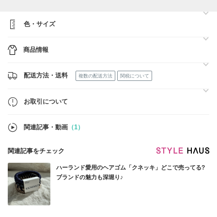
か、DHL Express配送をお選び下さい。
ご購入ご希望の商品にDHL配送がなかった場合は配送方法をお選び頂け
るように出品し直しますのです、お問い合せにてご連絡下さい。配送会
色・サイズ
社の指定がある方はご連絡下さい
配送遅延及び配送中の紛失・盗難に関しましては、当方では一切責任を
商品情報
負えません。あんしんプラスへの加入を推奨しております。
また、買い付けはお取り寄せできる商品につきましては全てお取り寄せ
にて在庫を確保させて頂きます。
配送方法・送料
複数の配送方法
関税について
それに伴い大変心苦しいのですが実物の商品の写真を撮る、サイズ感を
調べる事は承れない可能性もございますのでご了承ください。
お取引について
店頭での買い付け品の場合、1週間に1・2度程度でまとめて行いますの
で、通常より買い付けにお時間頂く可能性もございます。
ご迷惑をお掛け致しますが、ご理解のほど何卒宜しくお願い致します。
関連記事・動画
（1）
関連記事をチェック
ハーランド愛用のヘアゴム「クネッキ」どこで売ってる?
ブランドの魅力も深堀り♪