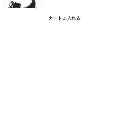
カートに入れる
PRADA 斜め掛け ショル
ダーバッグ 1BH058【ラ
ンク：A】
¥219,980