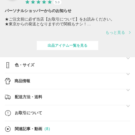
5.0
パーソナルショッパーからのお知らせ
★ご注文前に必ず当店【お取引について】をお読みください。
★東京からの発送となりますので関税もナシ！
※在庫の確保はご入金が完了されたお客様から順にさせて頂きます。
もっと見る
※他モールでも出品しております為、欠品の場合がございます。ご注文
後に欠品の場合でも全額BUYMAよりご返金されますのでご安心くださ
い。
出品アイテム一覧を見る
★ラッピング承ります★
↓↓詳しくはコチラ↓↓
https://www.buyma.com/buyer/705618/post/534320.html#buyermenu_wrap
★営業時間： 10:00-16:00 (土日、祝祭日除く)
色・サイズ
商品情報
配送方法・送料
お取引について
関連記事・動画
（8）