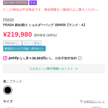
BUYMA VINTAGE
中古
この商品は中古商品です。商品情報をご確認の上ご購入ください。
PRADA
PRADA 斜め掛け ショルダーバッグ 1BH058【ランク：A】
¥219,980
国内発送 (送料込)
関税負担なし
スピード配送
鑑定サービス対象（条件あり）
なら
月々36,663円
から。分割手数料無料
出品者からの
割引情報
があります
色：
ブラック
サイズ
在庫表記について
サイズ
在庫状況