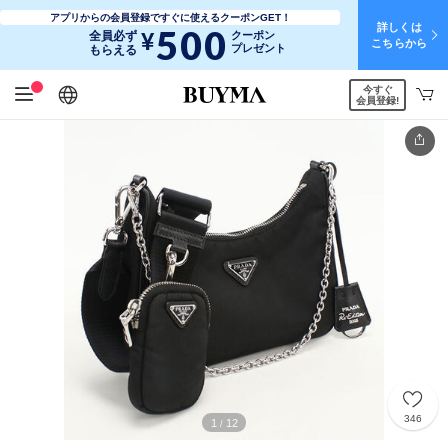
アプリからの会員登録ですぐに使えるクーポンGET！
詳しくは
500
¥
全員必ず
クーポン
こちらから
プレゼント
もらえる
今すぐ
日本語
English
简体中文
繁體中文
会員登録!
346
1
12
/