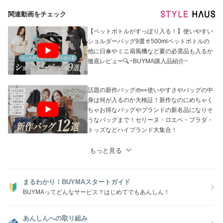
関連動画をチェック
【ペットボトルがすっぽり入る！】使いやすい
ショルダーバッグ9選🥤500mlペットボトルの
他に日傘やミニ扇風機など夏の必需品も入るか
徹底レビュー🔍~BUYMA購入品紹介~
話題の新作バッグ👜👀使いやすさやバッグの中
身は何が入るのか大検証！新作なのにめちゃく
ちゃお得なバッグやブランドの新名品になりそ
うなバッグまで！セリーヌ・ロエベ・プラダ・
トッズなどハイブランド大集合！
もっと見る
まるわかり！BUYMAスタートガイド
BUYMAってどんなサービス？はじめてでもあんしん！
あんしんへの取り組み