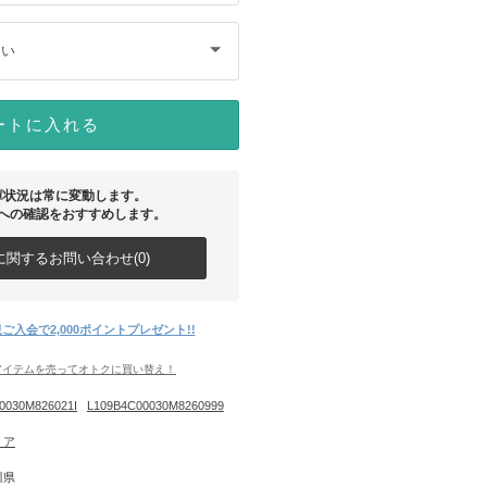
さい
ートに入れる
庫状況は常に変動します。
への確認をおすすめします。
関するお問い合わせ(0)
ご入会で2,000ポイントプレゼント!!
アイテムを売ってオトクに買い替え！
0030M826021I
L109B4C00030M8260999
リア
川県