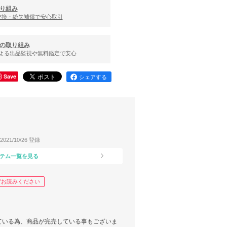
り組み
交換・紛失補償で安心取引
の取り組み
による出品監視や無料鑑定で安心
Save
シェアする
2021/10/26 登録
テム一覧を見る
ずお読みください
ている為、商品が完売している事もございま