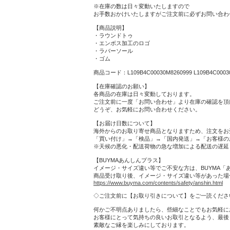
※在庫の数は日々変動いたしますので
お手数おかけいたしますがご注文前に必ずお問い合わ
【商品説明】
・ラウンドトゥ
・エンボス加工のロゴ
・ラバーソール
・ゴム
商品コード：L109B4C00030M8260999 L109B4C00030
【在庫確認のお願い】
各商品の在庫は日々変動しております。
ご注文前に一度「お問い合わせ」より在庫の確認を頂
どうぞ、お気軽にお問い合わせください。
【お届け日数について】
海外からのお取り寄せ商品となりますため、注文をお
「買い付け」→「検品」→「国内発送」→「お客様の
※天候の悪化・配送荷物の急な増加による配送の遅延
【BUYMAあんしんプラス】
イメージ・サイズ違い等でご不安な方は、BUYMA
商品受け取り後、イメージ・サイズ違い等があった場合
https://www.buyma.com/contents/safety/anshin.html
◇ご注文前に【お取り引きについて】をご一読くださ
何かご不明点ありましたら、些細なことでもお気軽に
お客様にとって気持ちの良いお取引となるよう、最後
素敵なご縁を楽しみにしております。