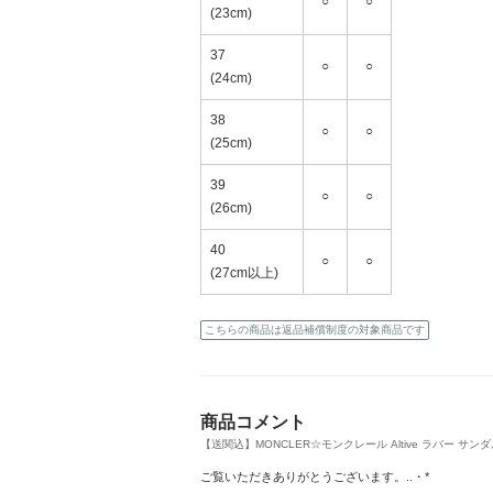
○
○
(23cm)
37
○
○
(24cm)
38
○
○
(25cm)
39
○
○
(26cm)
40
○
○
(27cm以上)
こちらの商品は返品補償制度の対象商品です
商品コメント
【送関込】MONCLER☆モンクレール Altive ラバー サンダル (
ご覧いただきありがとうございます。..・*