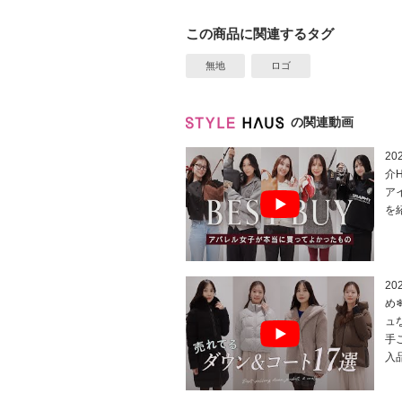
この商品に関連するタグ
無地
ロゴ
の関連動画
2
介
ア
を
2
め
ュ
手
入