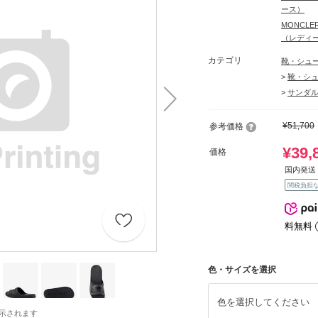
ース）
MONCL
（レディ
カテゴリ
靴・シュ
>
靴・シ
>
サンダ
¥51,700
参考価格
¥39,
価格
国内発送 
関税負担
料無料
色・サイズを選択
色を選択してください
示されます