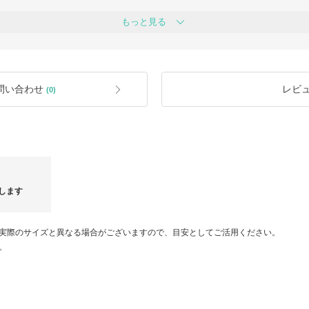
お買い物を楽しんでいただけますよう
す。
けてまいります。
ご購入前には必ず【在庫確認のお問い
もっと見る
■取扱い商品について
確認を頂けますと幸いです。
当店で取り扱っている商品は直営店及
す。
表示価格は全て『消費税・関税・送料
となります。
必要はございません。
■発送について
問い合わせ
レビ
(0)
ご注文確定後に買い付けを行います。
品・100％正規品です。安心してお買い
通常お届けまでに7～14日程度お時間
ご理解の上、日にちに余裕をもってご
て」をご一読くださいませ◇
■返品・交換について
原則的にお客様のご都合（サイズ違い
る注文後のキャンセル・返品及び交換
い。
■海外発送について
します
海外インポート製品ですので国内製品
い等見受けられる場合がございます。
せんので、モニター環境などにより色
す。
実際のサイズと異なる場合がございますので、目安としてご活用ください。
予めご了承くださいませ。
。
■付属品について
付属のお箱や保存袋、靴箱は海外店舗
汚れ、ダメージがある場合がございま
※あんしんプラスへの加入。