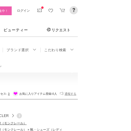
ログイン
集中！
ビューティー
リクエスト
ブランド選択
こだわり検索
ル
セス:
3
お気に入りアイテム登録:
0人
通報する
CLER
i
ER（モンクレール）
ER（モンクレール） × 靴・シューズ（レディ