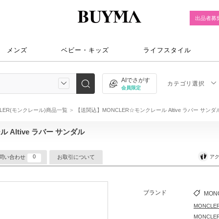
出品者募
メンズ
ベビー・キッズ
ライフスタイル
AIでさがす
カテゴリ選択
会員限定
CLER(モンクレール)商品一覧
【送関込】MONCLER☆モンクレール Altive ラバー サンダ
Altive ラバー サンダル
0
アク
問い合わせ
お取引について
ブランド
MON
MONCL
MONCL