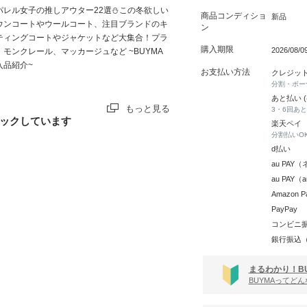
パレル女子の推しアウター22選⛄この冬欲しい
商品コンディショ
新品
ウンコートやウールコート、注目ブランドのキ
ン
ティングコートやジャケットなど大集合！プラ
購入期限
2026/08/
、モンクレール、マッカージュなど ~BUYMA
入品紹介~
お支払い方法
クレジッ
分割・ボー
あと払い 
もっと見る
3・6回あ
ックしています
楽天ペイ
分割払いO
d払い
au PA
au PAY
Amazon P
PayPay
コンビニ
銀行振込
まるわかり！B
BUYMAってど