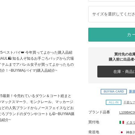
サイズを選択してくだ
カ
025ベストバイ👑 今年買ってよかった購入品紹
買付先の在
HAUL🛍 知る人ぞ知るお手ごろバッグから穴場
購入前に出品者
イテムまでアパレル女子が買ってよかったもの
紹介！~BUYMA(バイマ)購入品紹介~
在庫・商品に
新規
BUYMA CARD
025最新！今売れているダウン＆コート総まと
❄マックスマーラ、モンクレール、マッカージ
ALL-IN
不要な
などの人気ブランドからノースフェイスなどお
ブランド品番
L109B4C0
ごろブランドのダウンやコートも🧥~BUYMA購
品紹介~
買付地
イタ
発送地
神奈