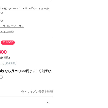
ER（モンクレール） × サンダル・ミュール
ース）
ーズ
ューズ（レディース）
ル・ミュール
23％OFF
800
(送料込)
なし
返品補償
なら
月々6,633円
から。分割手数
色・サイズの種類を確認