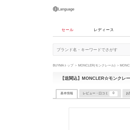
English
日本語
简体中文
繁體中文
Language
セール
レディース
BUYMAトップ
MONCLER(モンクレール)
MON
【送関込】MONCLER☆モンクレール 
0
基本情報
レビュー・口コミ
お