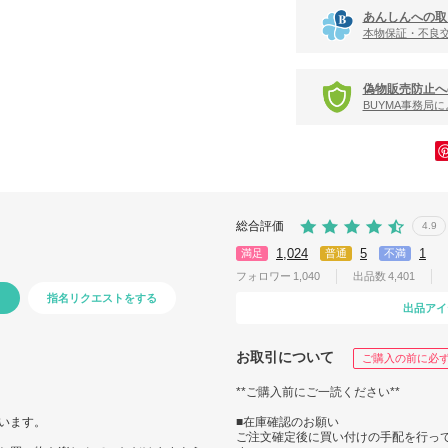
あんしんへの取
本物保証・不良
偽物販売防止へ
BUYMA事務局
総合評価
4.9
1,024
5
1
満足
普通
不満
フォロワー
1,040
出品数
4,401
指名リクエストをする
出品アイ
お取引について
ご購入の前に必
**ご購入前にご一読ください**
ざいます。
■在庫確認のお願い
ご注文確定後に買い付けの手配を行っ