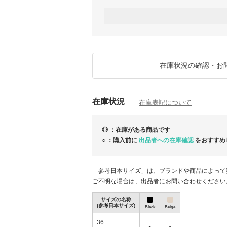
いただいたご縁を大切に、お客様が安心して
最初から最後まで気持ちの良いお取引を心が
★各商品の在庫は日々変動しております。
ご注文前に一度「お問い合わせ」より在庫の
どうぞ、お気軽にお問い合わせください＾＾
★商品は全て安心の国内発送、関税送料込み
※送料・関税・消費税など別途お支払い頂く
在庫状況の確認・お
★正規取扱店より買付けしており、すべて新
求め下さい。
在庫状況
◇ご注文前にはお手数ですが「お取引につい
在庫表記について
◎ ：在庫がある商品です
.。.:*・゜＋.。.:*・゜＋.。.:*・゜＋.。.:*・゜
○ ：購入前に
出品者への在庫確認
をおすすめ
「参考日本サイズ」は、ブランドや商品によって
ご不明な場合は、出品者にお問い合わせください
サイズの名称
(参考日本サイズ)
Black
Beige
36