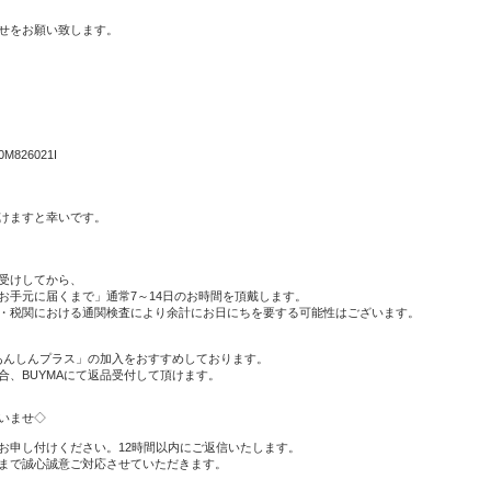
せをお願い致します。
M826021I
けますと幸いです。
受けしてから、
お手元に届くまで」通常7～14日のお時間を頂戴します。
・税関における通関検査により余計にお日にちを要する可能性はございます。
「あんしんプラス」の加入をおすすめしております。
、BUYMAにて返品受付して頂けます。
いませ◇
お申し付けください。12時間以内にご返信いたします。
まで誠心誠意ご対応させていただきます。