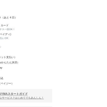
09 （あと
4
日）
トカード
ナス一括OK！
(ペイディ)
と払いOK
K
Y（ネット支払い）
（auかんたん決済）
ay
振込
（ペイジー）
UYMAスタートガイド
んなサービス？はじめてでもあんしん！