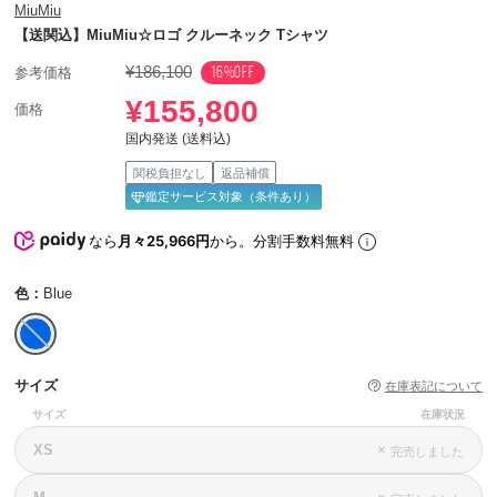
MiuMiu
【送関込】MiuMiu☆ロゴ クルーネック Tシャツ
¥186,100
16%OFF
参考価格
¥155,800
価格
国内発送 (送料込)
関税負担なし
返品補償
鑑定サービス対象（条件あり）
なら
月々25,966円
から。分割手数料無料
色：
Blue
サイズ
在庫表記について
サイズ
在庫状況
XS
×
完売しました