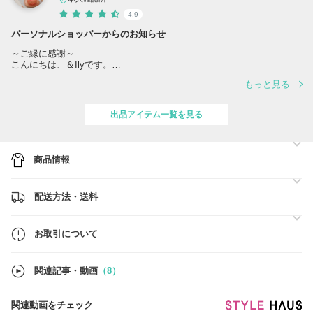
4.9
パーソナルショッパーからのお知らせ
～ご縁に感謝～
こんにちは、＆Ilyです。
いつも＆Ilyをご利用いただきありがとうございます。
もっと見る
いただいたご縁を大切に、お客様が安心してお買い物を楽しんでいただ
けますよう最初から最後まで気持ちの良いお取引を心がけてまいりま
出品アイテム一覧を見る
す。
★各商品の在庫は日々変動しております。
ご注文前に一度「お問い合わせ」より在庫の確認を頂けますと幸いで
商品情報
す。
どうぞ、お気軽にお問い合わせください＾＾
配送方法・送料
★商品は全て安心の国内発送、関税送料込みとなります。
※送料・関税・消費税など別途お支払い頂く必要はございません。
★正規取扱店より買付けしており、すべて新品・100％正規品です。安
お取引について
心してお買い求め下さい。
◇ご注文前にはお手数ですが「お取引について」をご一読くださいませ
関連記事・動画
（8）
◇
関連動画をチェック