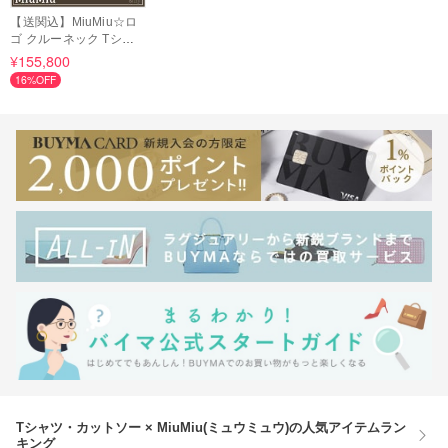
【送関込】MiuMiu☆ロ
ゴ クルーネック Tシャ
ツ
¥155,800
16%OFF
Tシャツ・カットソー × MiuMiu(ミュウミュウ)の人気アイテムラン
キング