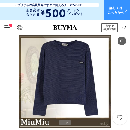
アプリからの会員登録ですぐに使えるクーポンGET！
詳しくは
500
¥
全員必ず
クーポン
こちらから
プレゼント
もらえる
今すぐ
日本語
English
简体中文
繁體中文
会員登録!
1
5
/