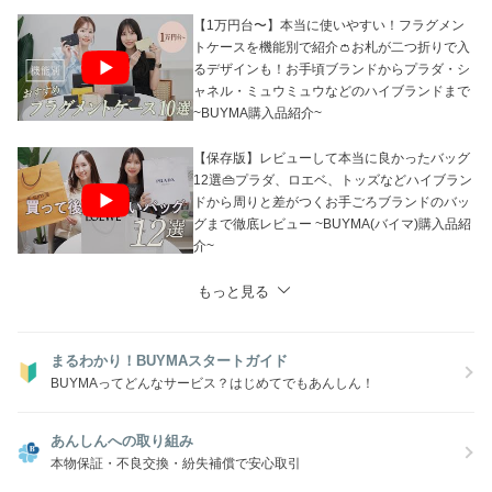
.。.:*・゜＋.。.:*・゜＋.。.:*・゜＋.。.:*・゜
【1万円台〜】本当に使いやすい！フラグメン
トケースを機能別で紹介👛お札が二つ折りで入
るデザインも！お手頃ブランドからプラダ・シ
ャネル・ミュウミュウなどのハイブランドまで
~BUYMA購入品紹介~
【保存版】レビューして本当に良かったバッグ
12選👜プラダ、ロエベ、トッズなどハイブラン
ドから周りと差がつくお手ごろブランドのバッ
グまで徹底レビュー ~BUYMA(バイマ)購入品紹
介~
もっと見る
まるわかり！BUYMAスタートガイド
BUYMAってどんなサービス？はじめてでもあんしん！
あんしんへの取り組み
本物保証・不良交換・紛失補償で安心取引