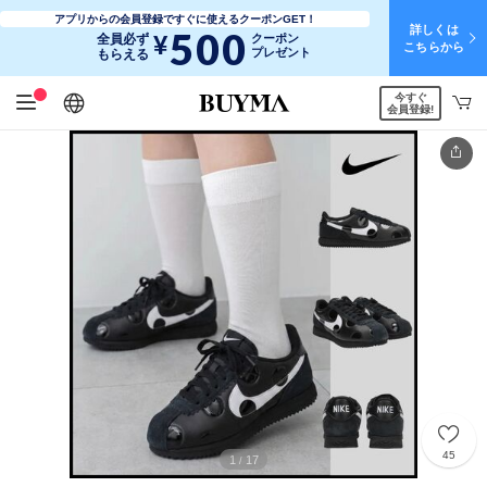
アプリからの会員登録ですぐに使えるクーポンGET！
詳しくは
500
¥
全員必ず
クーポン
こちらから
プレゼント
もらえる
今すぐ
日本語
English
简体中文
繁體中文
会員登録!
45
1
17
/