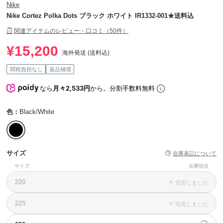
Nike
Nike Cortez Polka Dots ブラック ホワイト IR1332-001★送料込
関連アイテムのレビュー・口コミ（50件）
¥15,200
海外発送 (送料込)
関税負担なし
返品補償
なら
月々2,533円
から。分割手数料無料
色：
Black/White
サイズ
在庫表記について
サイズ
在庫状況
220
×
完売しました
225
×
完売しました