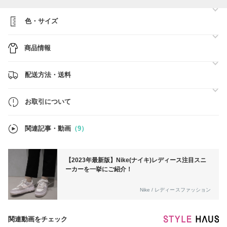
〇新品・正規品のみを取り扱いしております。安心してお買い物を楽し
んで下さい。
色・サイズ
≪追加料金のお支払い方法≫
商品情報
追加料金が発生する商品は、ご購入の際、配送方法から【佐川急便（グ
ローバル） (（該当金額）円追加料金ご購入お客様★)】をご選択の上、
お手続きにお進みくださいませ。
配送方法・送料
【注意事項】
※配送方法は佐川急便（グローバル）又はOCSとなります。
お取引について
〇BUYMAの提供する補償制度について
関連記事・動画
（9）
お取引にあたり「あんしんプラス」のご加入をお勧めしております。
本物保障、返品保障、初期不良保障など下記よりご確認いただけます。
https://www.buyma.com/contents/safety/anshin.html
※「返品対象商品」カテゴリに限ります。
【2023年最新版】Nike(ナイキ)レディース注目スニ
ーカーを一挙にご紹介！
〇必ずご購入前に『お取引について』を一読お願い致します。
ご不明な点がございましたら、お気軽にお問い合わせ下さい。
Nike / レディースファッション
関連動画をチェック