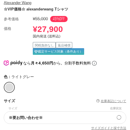
Alexander Wang
☆VIP価格☆ alexanderwang Tシャツ
¥55,000
49%OFF
参考価格
¥27,900
価格
国内発送 (送料込)
関税負担なし
返品補償
鑑定サービス対象（条件あり）
なら
月々4,650円
から。分割手数料無料
色：
ライトグレー
サイズ
在庫表記について
サイズ
在庫状況
◯
※要お問い合わせ※
サイズガイドと採寸方法