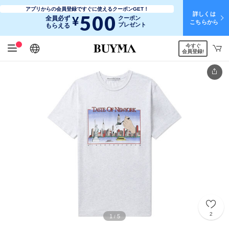
アプリからの会員登録ですぐに使えるクーポンGET！
詳しくは
500
¥
全員必ず
クーポン
こちらから
プレゼント
もらえる
今すぐ
日本語
English
简体中文
繁體中文
会員登録!
2
1
5
/