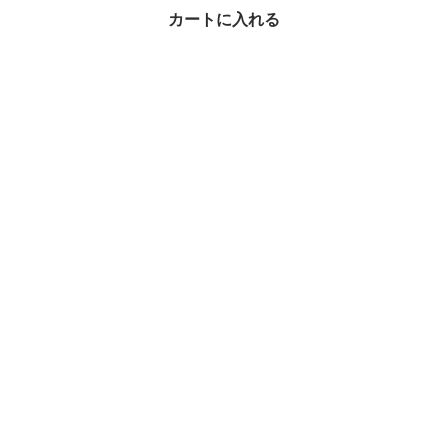
wang Tシャツ
カートに入れる
¥27,900
49%OFF
Tシャツ・カットソー × Alexander Wang(アレキサンダーワン)の
人気アイテムランキング