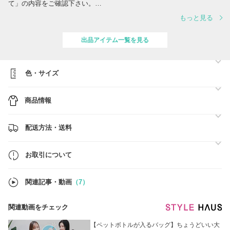
て」の内容をご確認下さい。
もっと見る
◆ ARIA SHOPより出品しております全商品は、直営店・正規品取扱店
にて仕入れを行っております。 ご不安に思われる方は、BUYMA鑑定サ
ービスも無料でご利用いただけます。
出品アイテム一覧を見る
色・サイズ
商品情報
配送方法・送料
お取引について
関連記事・動画
（7）
関連動画をチェック
【ペットボトルが入るバッグ】ちょうどいい大