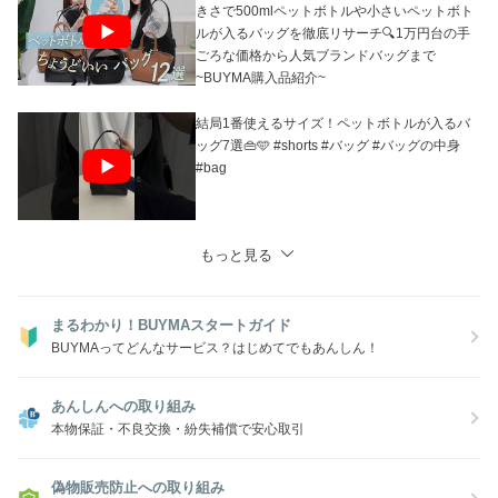
きさで500mlペットボトルや小さいペットボト
ルが入るバッグを徹底リサーチ🔍1万円台の手
ごろな価格から人気ブランドバッグまで
~BUYMA購入品紹介~
結局1番使えるサイズ！ペットボトルが入るバ
ッグ7選👜🩵 #shorts #バッグ #バッグの中身
#bag
もっと見る
まるわかり！BUYMAスタートガイド
BUYMAってどんなサービス？はじめてでもあんしん！
あんしんへの取り組み
本物保証・不良交換・紛失補償で安心取引
偽物販売防止への取り組み