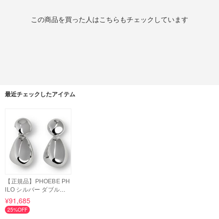
この商品を買った人はこちらもチェックしています
最近チェックしたアイテム
【正規品】PHOEBE PH
ILO シルバー ダブルピ
アス
¥91,685
25%OFF