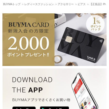
BUYMAトップ
レディースファッション
アクセサリー
ピアス
【正規品】PHOE