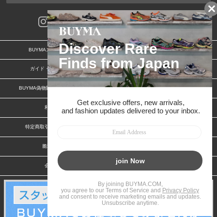
BUYMAスタートガイド
安心への取り組み
ガイド・お問い合わせ
かんたん購入ガイド
BUYMA偽物販売防止の取り組み
BUYMA CARD
利用規約
プライバシー
特定商取引法に関する表記
お客様情報の外部送信について
脆弱性報告
お知らせ(PCサイト)
会社案内
スタッフ募集