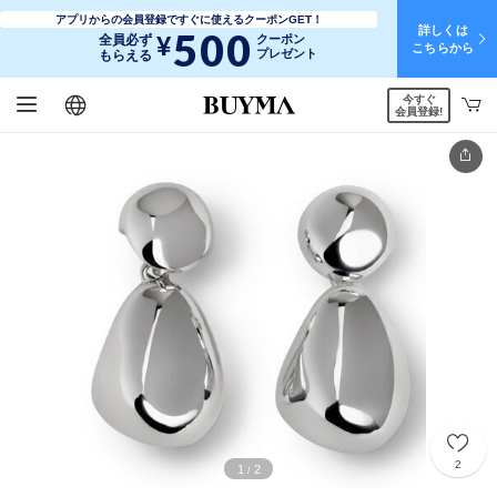
アプリからの会員登録ですぐに使えるクーポンGET！
詳しくは
500
¥
全員必ず
クーポン
こちらから
プレゼント
もらえる
今すぐ
日本語
English
简体中文
繁體中文
会員登録!
2
1
2
/