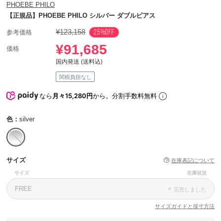
PHOEBE PHILO
【正規品】PHOEBE PHILO シルバー ダブルピアス
¥123,158
25%OFF
参考価格
¥91,685
価格
国内発送 (送料込)
関税負担なし
なら
月々15,280円
から。分割手数料無料
色：
silver
サイズ
在庫表記について
サイズ
在庫状況
FREE
×
完売しました
サイズガイドと採寸方法