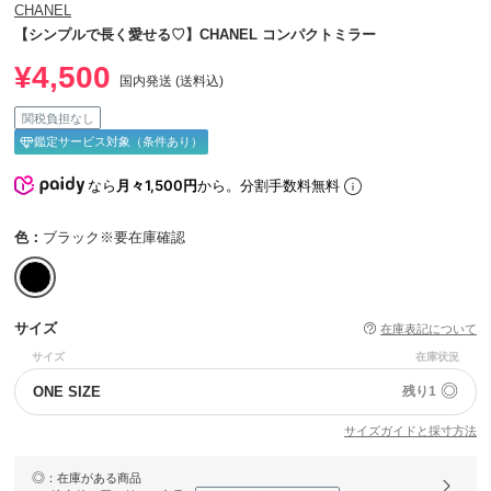
CHANEL
【シンプルで長く愛せる♡】CHANEL コンパクトミラー
¥4,500
国内発送 (送料込)
関税負担なし
鑑定サービス対象（条件あり）
なら
月々1,500円
から。分割手数料無料
色：
ブラック※要在庫確認
サイズ
在庫表記について
サイズ
在庫状況
◎
ONE SIZE
残り1
サイズガイドと採寸方法
◎
：在庫がある商品