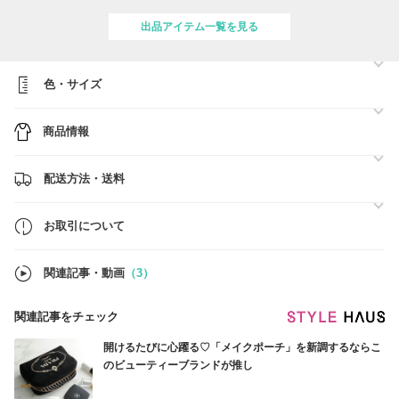
対応を心がけております。
素敵なお買い物のお手伝いができましたら嬉しいです。どうぞごゆっく
出品アイテム一覧を見る
りご覧ください。
※ご注文前に必ず在庫のご確認をお願い致します。
色・サイズ
●当店の掲載商品は全て各ブランドの検品を通過した「新品・未使用・
正規品」となります。
世界各国のブランド直営店・正規品取扱店より買い付けを行っており、
商品情報
100％正規品ですので安心してお買い物をお楽しみください。
●全商品、送料無料でお届けします。
配送方法・送料
●海外からの配送になりますが、出来るだけ早い発送を心がけておりま
す。
お取引について
※ご注文の前に必ず【お取引について】をご一読ください。
気になる商品やご質問等ございましたら、お気軽にお問い合わせくださ
関連記事・動画
（3）
い。
関連記事をチェック
開けるたびに心躍る♡「メイクポーチ」を新調するならこ
のビューティーブランドが推し