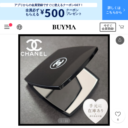
アプリからの会員登録ですぐに使えるクーポンGET！
詳しくは
500
¥
全員必ず
クーポン
こちらから
プレゼント
もらえる
今すぐ
日本語
English
简体中文
繁體中文
会員登録!
6
1
10
/