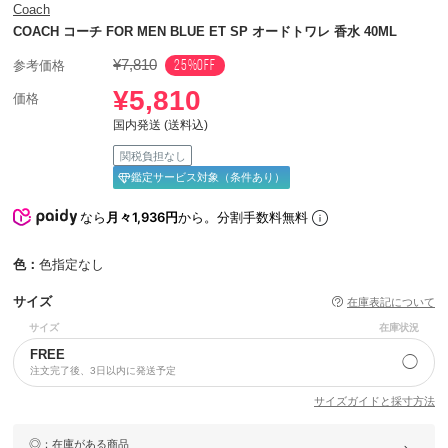
Coach
COACH コーチ FOR MEN BLUE ET SP オードトワレ 香水 40ML
¥7,810
25%OFF
参考価格
¥5,810
価格
国内発送 (送料込)
関税負担なし
鑑定サービス対象（条件あり）
なら
月々1,936円
から。分割手数料無料
色：
色指定なし
サイズ
在庫表記について
サイズ
在庫状況
FREE
◯
注文完了後、3日以内に発送予定
サイズガイドと採寸方法
◎
：在庫がある商品