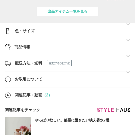
※また北海道・沖縄・離島の場所によって送料とは別に中継料がかかる
場合が御座いますので
出品アイテム一覧を見る
北海道・沖縄・離島に配送希望の方は事前にご連絡くださいませ。
■ラッピングについて
プレゼント用ラッピングがご希望の際は予めお問い合わせ欄からご連絡
色・サイズ
をお願い致します。※バッグやアウター等一部対応不可がございます。
■サングラスにつきましてのご注意事項
商品情報
※フレームがプラスチック製の場合、左右で多少の歪みはございます
が、不良ではございません。
※プラスチック製の場合、保存ケースに入れて圧迫しているとフレーム
に歪みが生じます。
配送方法・送料
複数の配送方法
※調整方法は基本的にフレーム部分をドライヤーなどで暖めて少しずつ
曲げて調整します。
※商品は新品ですが製造過程に生じる細かな傷やスレなどある場合がご
お取引について
ざいます。
※入荷時の輸送などの影響でフレームやテンプルに細かな傷がつく場合
がございます。予めご了承下さいませ。
関連記事・動画
（2）
関連記事をチェック
やっぱり欲しい。部屋に置きたい映え香水7選