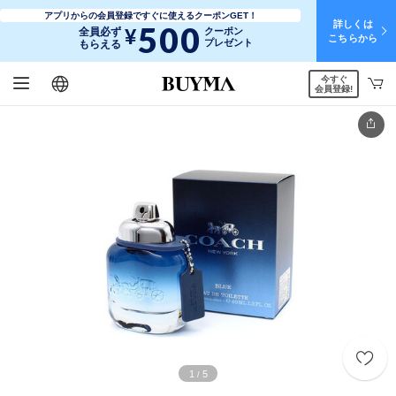
アプリからの会員登録ですぐに使えるクーポンGET！
詳しくは
500
¥
全員必ず
クーポン
こちらから
プレゼント
もらえる
今すぐ
日本語
English
简体中文
繁體中文
会員登録!
1
5
/