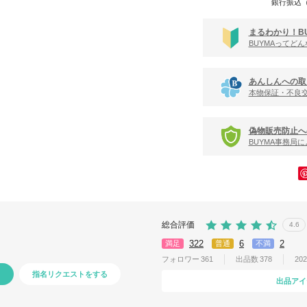
銀行振込
まるわかり！B
BUYMAってど
あんしんへの取
本物保証・不良
偽物販売防止へ
BUYMA事務局
総合評価
4.6
322
6
2
満足
普通
不満
フォロワー
361
出品数
378
20
指名リクエストをする
出品アイ