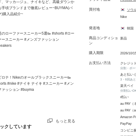
ド、マッカ―ジュ、ナイキなど、高級ダウンか
お手頃ブランドまで徹底レビュー~BUYMA(バ
買付地
ソウ
マ)購入品紹介~
Nike
発送地
韓国
のローファースニーカー5選👟 #shorts #ロー
商品コンディショ
新品
ァースニーカー #メンズファッション
ン
eakers
購入期限
2026/10/
お支払い方法
クレジッ
分割・ボー
あと払い 
ビロテ！Nikeのオールブラックスニーカー👟
3・6回あ
horts #nike #ナイキ ナイキ #スニーカー #メン
楽天ペイ
ァッション #buyma
分割払いO
d払い
au PA
au PAY
Amazon P
もっと見る
PayPay
ックしています
コンビニ