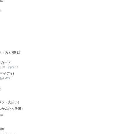
ル
15 （あと
69
日）
トカード
ナス一括OK！
(ペイディ)
と払いOK
K
Y（ネット支払い）
（auかんたん決済）
ay
振込