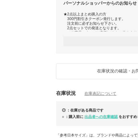
パーソナルショッパーからのお知らせ
★2点以上まとめ購入の方
300円割引きクーポン発行します。
注文前に必ずお知らせ下さい。
2点セットでの発送となります。
※商品によっては割引できない物もあり
・1点購入頂いた時の関税は、殆どの場合
当店が負担しますが、2点以上購入での
関税対象になった場合はお客様負担とな
予めご了承下さい。
在庫状況の確認・お
在庫状況
在庫表記について
◎ ：在庫がある商品です
○ ：購入前に
出品者への在庫確認
をおすすめ
「参考日本サイズ」は、ブランドや商品によって