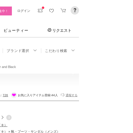
ログイン
集中！
ビューティー
リクエスト
ブランド選択
こだわり検索
r and Black
ス:
726
お気に入りアイテム登録:
44人
通報する
i
イキ）
ナイキ） × 靴・ブーツ・サンダル（メンズ）