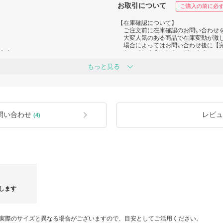
お取引について
ご購入の前に必
【在庫確認について】
ご注文前に在庫確認のお問い合わせ
大変人気のある商品で在庫変動が激
場合によってはお問い合わせ後に【
ます。
なってしまうこともございます。
お問い合わせから正式注文までに、
もっと見る
空いてしまいますと、ご希望サイズが
合計金額が
なってしまうことも多々ありますの
りますので
ご注意下さいませ。
ご注文後に「完売」となってしまっ
全額ご返金となります。予めご了承
【受注から配送までの流れ】
問い合わせ
レビュ
(4)
①注文（入金済）を受けてから発注
②商品が3～7日後に届き検品、梱包
③商品到着の目安は
EMS便 → 当ショップ発送後から平
国際書留郵便 → 当ショップ発送後か
【返品交換について】
・当ショップでは検品の段階で商品
機能性を著しく損なうと判断した
発送前に交換対応を実施しており
します
・海外からの配送になるため配送途
よる場合もあるかもしれませんが、
・注文と異なる商品が届いた場合を
出来ないため、慎重にご注文下さい
実際のサイズと異なる場合がございますので、目安としてご活用ください。