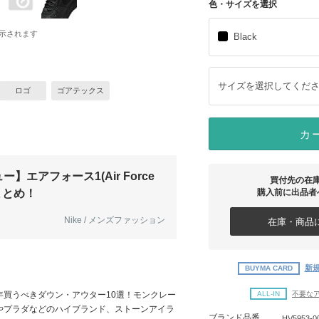
色・サイズを選択
示されます
Black
サイズを選択してくだ
ロゴ
ゴアテックス
カ
】エアフォース1(Air Force
買付先の在
まとめ！
購入前に出品者
Nike / メンズファッション
在庫・商品に
新規
BUYMA CARD
年買うべきダウン・アウター10選！モンクレー
ALL-IN
不要な
やプラダなどのハイブランド、ストーンアイラ
ブランド品番
HV5953-0