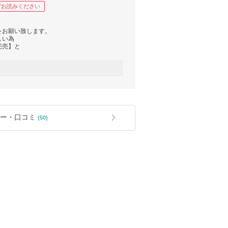
ずお読みください
をお願い致します。
しい為
完売】と
お時間が
 完売と
で
た場合には
下さいませ。
ー・口コミ
(50)
。
、発送となります。
均3~7日でお届け
ら平均8~12日でお届け
のデザイン性
場合には
ます。
中に多少シワが
ご了承ください。
除き返品交換は
ますよう