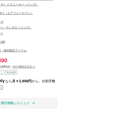
ナイキ） × スニーカー（メンズ）
RCE 1（エアフォースワン）
ーズ
ーツ・サンダル（メンズ）
カー
6 AW
荷・海外限定アイテム
390
(送料込)
別の価格設定あり
なし
返品補償
なら
月々3,898円
から。分割手数
の
割引情報
があります