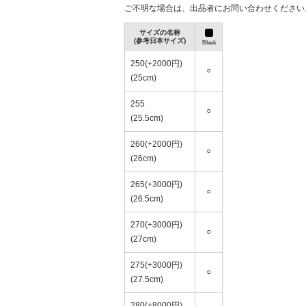
ご不明な場合は、出品者にお問い合わせください
サイズの名称
(参考日本サイズ)
Black
250(+2000円)
○
(25cm)
韓国で話題の新鋭ブランド“Undermycar” 夏
シャツ特集
255
○
(25.5cm)
260(+2000円)
○
(26cm)
265(+3000円)
○
(26.5cm)
270(+3000円)
○
(27cm)
275(+3000円)
○
(27.5cm)
280(+8000円)