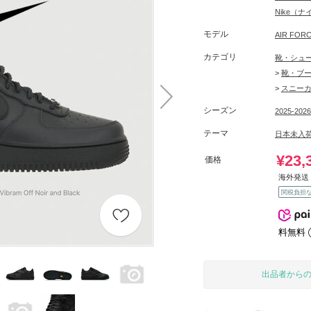
Nike（
モデル
AIR FO
カテゴリ
靴・シュ
>
靴・ブ
>
スニー
シーズン
2025-202
テーマ
日本未入
¥23,
価格
海外発送 
関税負担
料無料
出品者から