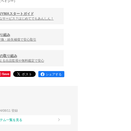
（ペイジー）
UYMAスタートガイド
んなサービス？はじめてでもあんしん！
り組み
交換・紛失補償で安心取引
の取り組み
による出品監視や無料鑑定で安心
Save
シェアする
24/08/11 登録
テム一覧を見る