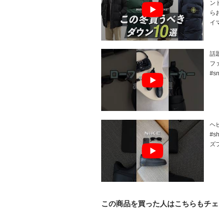
ン
ら
イ
話題
フ
#sn
ヘ
#s
ズフ
この商品を買った人はこちらもチェ