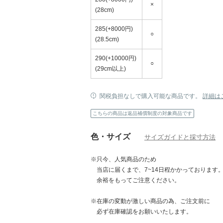
×
(28cm)
285(+8000円)
○
(28.5cm)
290(+10000円)
○
(29cm以上)
関税負担なしで購入可能な商品です。
詳細は
こちらの商品は返品補償制度の対象商品です
色・サイズ
サイズガイドと採寸方法
※只今、人気商品のため
当店に届くまで、7~14日程かかっております
余裕をもってご注意ください。
※在庫の変動が激しい商品の為、ご注文前に
必ず在庫確認をお願いいたします。