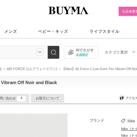
出品者募
メンズ
ベビー・キッズ
ライフスタイル
AIでさがす
カテゴリ選択
会員限定
一覧
AIR FORCE 1(エアフォースワン)
【Nike】Air Force 1 Low Gore-Tex Vibram Off Noi
Vibram Off Noir and Black
4
アクセ
問い合わせ
お取引について
ブランド
Nike
Nike（ナ
Nike（