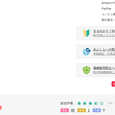
Amazon P
PayPay
コンビニ
銀行振込
まるわかり！B
BUYMAってど
あんしんへの取
本物保証・不良
偽物販売防止へ
BUYMA事務局
総合評価
3.8
49
1
0
満足
普通
不満