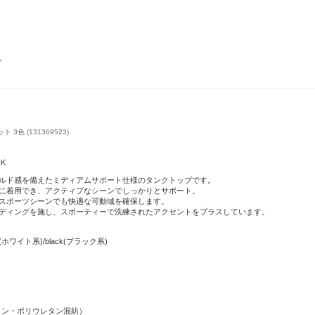
。
色 (131369523)
NK
ルド感を備えたミディアムサポート仕様のタンクトップです。
に着用でき、アクティブなシーンでしっかりとサポート。
スポーツシーンでも快適な可動域を確保します。
ディングを施し、スポーティーで洗練されたアクセントをプラスしています。
hite(ホワイト系)/black(ブラック系)
（ナイロン・ポリウレタン混紡）