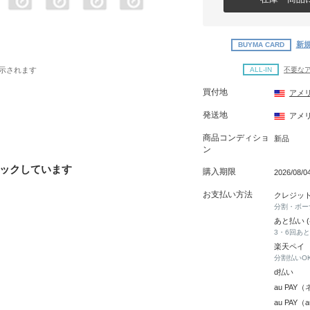
新規
BUYMA CARD
ALL-IN
不要な
示されます
買付地
アメ
発送地
アメ
商品コンディショ
新品
ン
ックしています
購入期限
2026/08/0
お支払い方法
クレジッ
分割・ボー
あと払い 
3・6回あ
楽天ペイ
分割払いO
d払い
au PA
au PAY