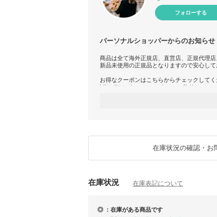
フォローする
パーソナルショッパーからのお知らせ
商品は全て海外正規店、直営店、正規代理店
新品未使用の正規品となりますので安心して
お得なクーポンはこちらからチェックしてく
https://www.buyma.com/coupon/list/
在庫表記○の商品は、
ご注文頂いてから買い付けを行う商品となっ
ご注文前に必ず、お問い合わせ欄より「在庫
商品の発送時に検品を行なっております。
お客様の都合による返品交換は受け付けてお
ご注文の際には、
在庫状況の確認・お
サイズやお色などのお間違いがありません様
再度確認の上ご注文ください。
海外発送のため、バイマの規定により関税・
在庫状況
ります。
在庫表記について
（配送会社よりお客様へ直接のご請求）
関税の金額などは事前にわかり兼ねます旨、
予めご了承くださいませ。
◎ ：在庫がある商品です