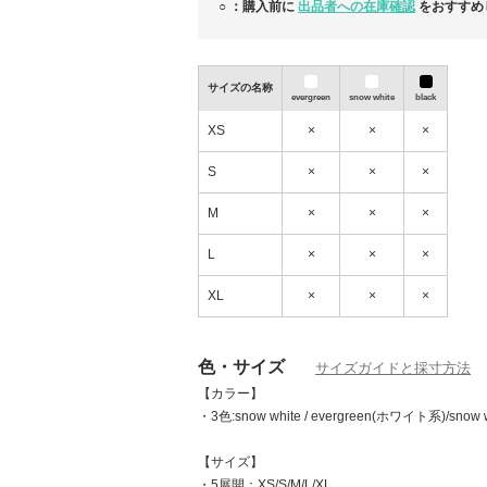
○ ：購入前に
出品者への在庫確認
をおすすめ
出品商品以外にも買付致しますので
リクエストからお気軽にお問い合わせくださ
よろしくお願い致します。
サイズの名称
evergreen
snow white
black
世界が熱狂する「Denim Tears」唯一無二
XS
×
×
×
S
×
×
×
M
×
×
×
L
×
×
×
XL
×
×
×
色・サイズ
サイズガイドと採寸方法
【カラー】
・3色:snow white / evergreen(ホワイト系)/sno
【サイズ】
・5展開：XS/S/M/L/XL