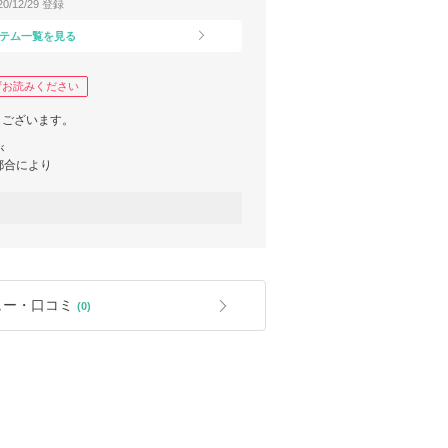
20/12/29 登録
テム一覧を見る
ずお読みください
とうございます。
が
都合により
す。
様に
ただけたらと
定しています。
ュー・口コミ
(0)
ますので
い致します。
受けできません。
せ。
のご加入をお勧め致します。