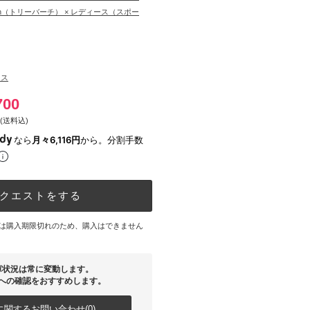
urch（トリーバーチ） × レディース（スポー
ース
700
(送料込)
なら
月々6,116円
から。分割手数
クエストをする
は購入期限切れのため、購入はできません
庫状況は常に変動します。
への確認をおすすめします。
関するお問い合わせ(0)