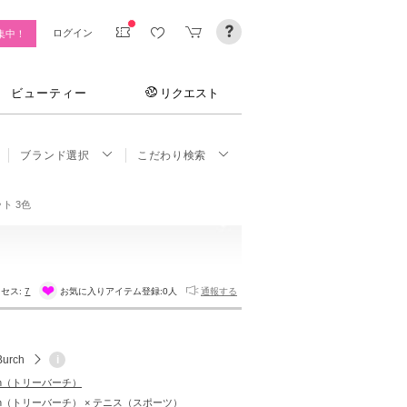
ログイン
集中！
ビューティー
リクエスト
ブランド選択
こだわり検索
ト 3色
セス:
7
お気に入りアイテム登録:
0人
通報する
Burch
i
urch（トリーバーチ）
urch（トリーバーチ） × テニス（スポーツ）