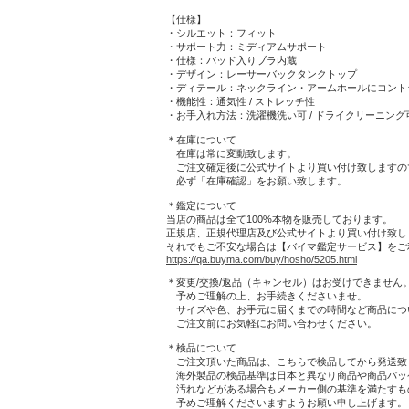
【仕様】
・シルエット：フィット
・サポート力：ミディアムサポート
・仕様：パッド入りブラ内蔵
・デザイン：レーサーバックタンクトップ
・ディテール：ネックライン・アームホールにコント
・機能性：通気性 / ストレッチ性
・お手入れ方法：洗濯機洗い可 / ドライクリーニング
＊在庫について
在庫は常に変動致します。
ご注文確定後に公式サイトより買い付け致しますの
必ず「在庫確認」をお願い致します。
＊鑑定について
当店の商品は全て100%本物を販売しております。
正規店、正規代理店及び公式サイトより買い付け致し
それでもご不安な場合は【バイマ鑑定サービス】をご
https://qa.buyma.com/buy/hosho/5205.html
＊変更/交換/返品（キャンセル）はお受けできません
予めご理解の上、お手続きくださいませ。
サイズや色、お手元に届くまでの時間など商品につ
ご注文前にお気軽にお問い合わせください。
＊検品について
ご注文頂いた商品は、こちらで検品してから発送致
海外製品の検品基準は日本と異なり商品や商品パッ
汚れなどがある場合もメーカー側の基準を満たすも
予めご理解くださいますようお願い申し上げます。