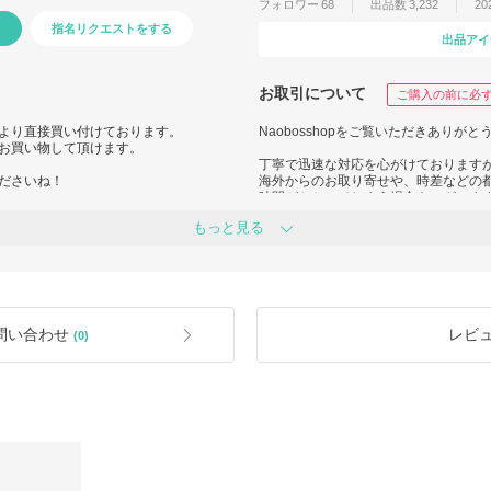
フォロワー
68
出品数
3,232
20
指名リクエストをする
出品アイ
お取引について
ご購入の前に必
より直接買い付けております。
Naobosshopをご覧いただきありが
お買い物して頂けます。
丁寧で迅速な対応を心がけております
ださいね！
海外からのお取り寄せや、時差などの
時間がかかってしまう場合もございま
もっと見る
気持ち良くお買い物をしていただける
ております。
時間に余裕をもってリクエストしてい
確認」をお願い致します。
思います。
納期は注文完了後10～14日前後を予
りません。
予めご了承下さいませ。
問い合わせ
レビ
(0)
に
在庫は常に変動致します。
ご注文確定後に商品の買い付けを致し
ご注文の前に必ず「在庫確認」をお願
輸入消費税等はお客様負担となってお
変更、交換、返品（キャンセル）はお
予めご理解の上、お手続きくださいま
ご不安のある場合はあんしんプラスへ