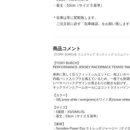
・着丈：53cm（サイズ S 基準）
＊在庫は常に変動致します。
ご注文前に必ず「在庫確認」をお願い致します
商品コメント
【TORY BURCH】テニスウェア タンクトップ スリムフィット 3
【TORY BURCH】
PERFORMANCE JERSEY RACERBACK TENNIS TA
身体に美しく沿うフィットシルエットに、程よいホー
内蔵パッド入りブラを備えているため、一枚でも快適
レーサーバックデザインが肩まわりの動きを妨げず、
ネックラインとアームホールにはコントラストバイン
【カラー】
・3色:snow white / evergreen(ホワイト系)/snow w
【サイズ】
・5展開：XS/S/M/L/XL
・着丈：53cm（サイズ S 基準）
【素材】
・Sensitive Power Evo ストレッチジャージー