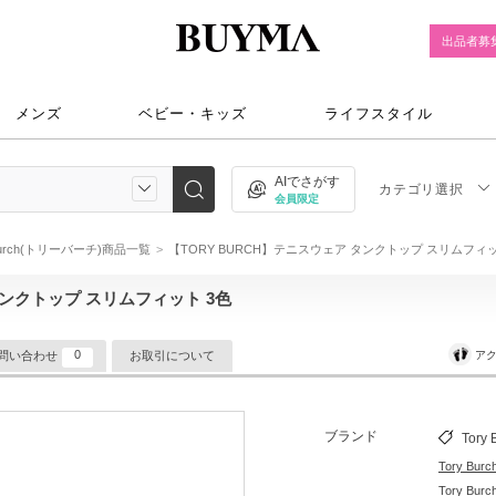
出品者募
メンズ
ベビー・キッズ
ライフスタイル
AIでさがす
カテゴリ選択
会員限定
 Burch(トリーバーチ)商品一覧
【TORY BURCH】テニスウェア タンクトップ スリムフィッ
タンクトップ スリムフィット 3色
0
アク
問い合わせ
お取引について
ブランド
Tory 
Tory B
Tory B