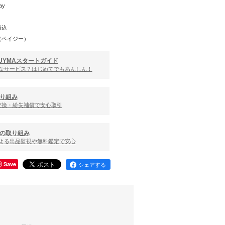
ay
振込
（ペイジー）
UYMAスタートガイド
んなサービス？はじめてでもあんしん！
り組み
交換・紛失補償で安心取引
の取り組み
による出品監視や無料鑑定で安心
Save
シェアする