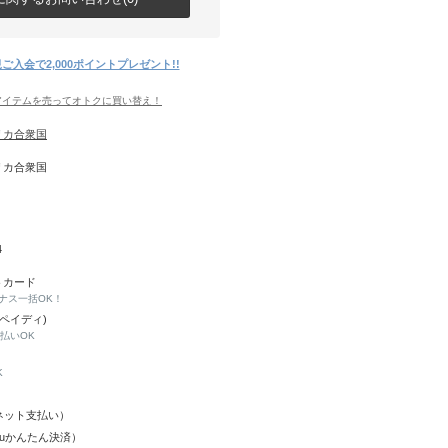
ご入会で2,000ポイントプレゼント!!
アイテムを売ってオトクに買い替え！
リカ合衆国
リカ合衆国
4
トカード
ナス一括OK！
(ペイディ)
と払いOK
K
Y（ネット支払い）
（auかんたん決済）