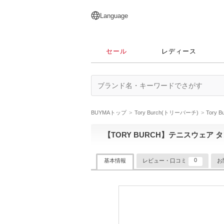
English
日本語
简体中文
繁體中文
Language
セール
レディース
BUYMAトップ
Tory Burch(トリーバーチ)
Tory
【TORY BURCH】テニスウェア 
0
基本情報
レビュー・口コミ
お