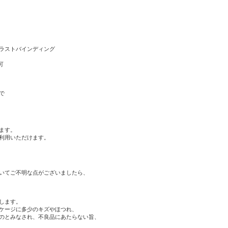
ラストバインディング
可
で
ます。
利用いただけます。
。
いてご不明な点がございましたら、
します。
ケージに多少のキズやほつれ、
のとみなされ、不良品にあたらない旨、