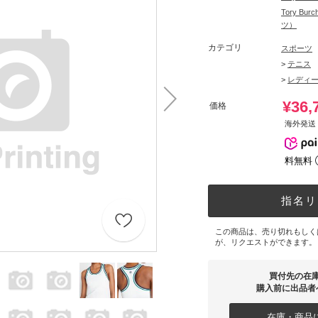
Tory B
ツ）
カテゴリ
スポーツ
>
テニス
>
レディ
¥36,
価格
海外発送 
料無料
指名リ
この商品は、売り切れもしく
が、リクエストができます。
買付先の在
購入前に出品者
在庫・商品に