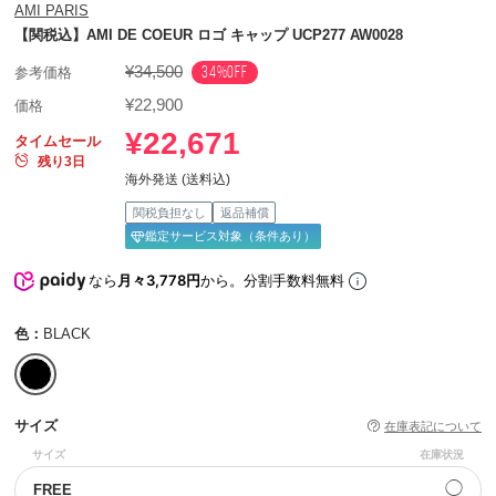
AMI PARIS
【関税込】AMI DE COEUR ロゴ キャップ UCP277 AW0028
¥34,500
34%OFF
参考価格
¥22,900
価格
¥22,671
タイムセール
残り3日
海外発送 (送料込)
関税負担なし
返品補償
鑑定サービス対象（条件あり）
なら
月々3,778円
から。分割手数料無料
色：
BLACK
サイズ
在庫表記について
サイズ
在庫状況
◯
FREE