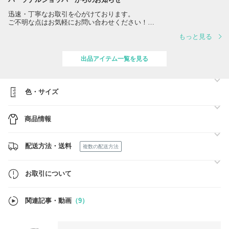
迅速・丁寧なお取引を心がけております。
ご不明な点はお気軽にお問い合わせください！
もっと見る
【100%本物保証】
商品はすべて新品・正規品です。安心してお買い求めください。
出品アイテム一覧を見る
【在庫確認のお願い】
人気商品は変動が激しいため、購入前に必ず在庫確認をお願いします。
就寝中を除き、迅速に回答いたします。
色・サイズ
【梱包・配送について】
当店は郵便局と契約を締結しており、安全かつ迅速に商品を発送いたし
ます。
商品情報
・すべての商品は段ボール箱に入れ、丁寧な梱包でお届けします。
・追跡可能な発送方法を採用しておりますので、ご安心ください。
【新作・ファン登録】
配送方法・送料
複数の配送方法
毎週新作更新中！「ファン登録」で最新情報をいち早くお届け。完売前
に人気アイテムを手に入れるチャンスです。
お取引について
【あんしんプラスについて】
より安心してお買い物をお楽しみいただくため、BUYMAの補償制度
「あんしんプラス」へのご加入をおすすめします。紛失、返品、初期不
関連記事・動画
（9）
良、本物保証の4つの補償が受けられます。
https://www.buyma.com/contents/safety/anshin.html
最後まで責任を持ってお取引させていただきます。よろしくお願いいた