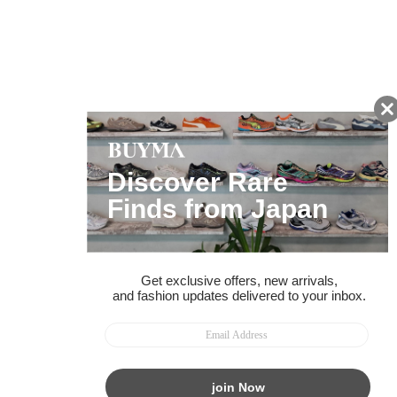
友だちに追加して
BUYMA会員だけの
お得な情報をGET!
ポイント還元サービス
ページトップへ
BUYMAスタートガイド
安心への取り組み
ガイド・お問い合わせ
かんたん購入ガイド
BUYMA偽物販売防止の取り組み
BUYMA CARD
利用規約
プライバシー
特定商取引法に関する表記
お客様情報の外部送信について
脆弱性報告
お知らせ(PCサイト)
会社案内
スタッフ募集