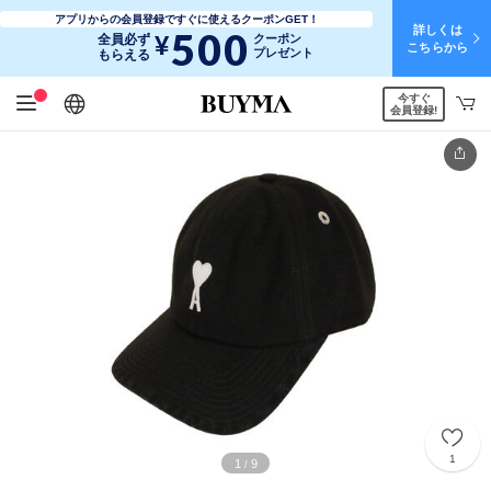
アプリからの会員登録ですぐに使えるクーポンGET！
詳しくは
500
¥
全員必ず
クーポン
こちらから
プレゼント
もらえる
今すぐ
日本語
English
简体中文
繁體中文
会員登録!
1
1
9
/