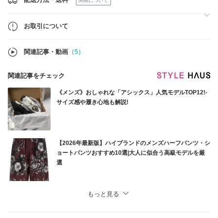
万が一に備え、バイマの「安心プラス」補償制度へのご加入を強くおす
関税について
すめしております。
お取引について
関連記事・動画
（5）
関連記事をチェック
《メンズ》おしゃれな「アシックス」人気モデルTOP12!-
サイズ感や履き心地も解説!
【2026年最新版】ハイブランドのメンズハーフパンツ・シ
ョートパンツおすすめ10選|大人に似合う高級モデルを厳
選
もっと見る