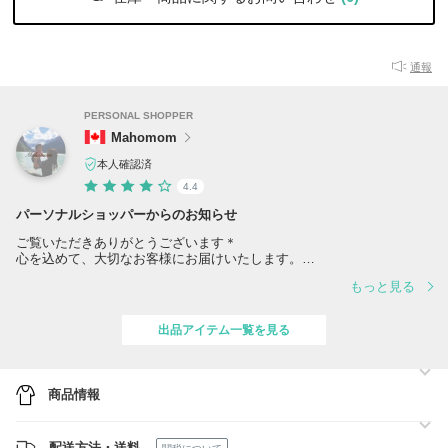
通報
PERSONAL SHOPPER
Mahomom
本人確認済
4.4
パーソナルショッパーからのお知らせ
ご覧いただきありがとうございます＊
心を込めて、大切なお客様にお届けいたします。
もっと見る
この度は数あるショップの中からMahomomをご覧いただきありがとう
ございます。100%正規品をお約束しております。安心してお買い物を
お楽しみくださいませ。
出品アイテム一覧を見る
ご不明な点がございましたら、どうぞお気軽にお問い合わせください。
【配送について】
ご注文後に店舗またはオンラインショップにて買付を行い、当方にて検
商品情報
品後、国内または海外より発送いたします。
配送中の遅延・紛失・破損などのトラブルにつきましては、当方では責
任を負いかねます。
配送方法・送料