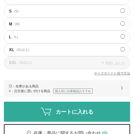
◯
S
(S)
◯
M
(M)
◯
L
(L)
◯
XL
(XL以上)
XXL
×
(XL以上)
完売しました
サイズガイドと採寸方法
◎
：在庫がある商品
○
：注文後に買い付ける商品
購入前に在庫確認おすすめ
カートに入れる
在庫・商品に関するお問い合わせ
(0)