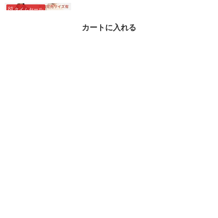
タイムセール
カートに入れる
【国内完売サイズ有】M
ichael Kors★ロゴ プル
オーバー フーディ
¥27,621
47%OFF