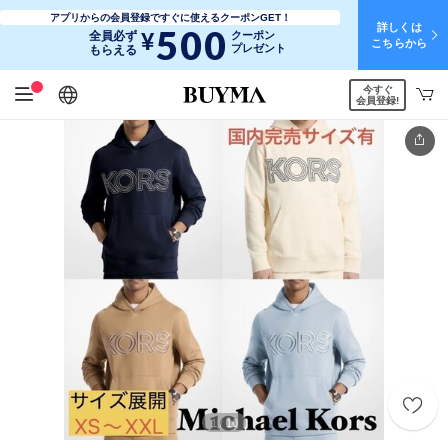
アプリからの会員登録ですぐに使えるクーポンGET！
詳しくは
500
¥
全員必ず
クーポン
こちらから
プレゼント
もらえる
今すぐ
日本語
English
简体中文
繁體中文
会員登録!
1
10
/