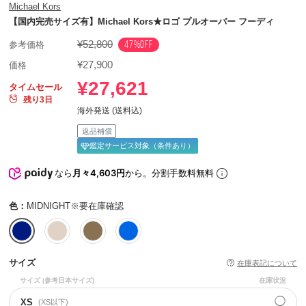
Michael Kors
【国内完売サイズ有】Michael Kors★ロゴ プルオーバー フーディ
¥52,800
47%OFF
参考価格
¥27,900
価格
¥27,621
タイムセール
残り3日
海外発送 (送料込)
返品補償
鑑定サービス対象（条件あり）
なら
月々4,603円
から。分割手数料無料
色：
MIDNIGHT※要在庫確認
サイズ
在庫表記について
サイズ
(参考日本サイズ)
在庫状況
◯
XS
(XS以下)