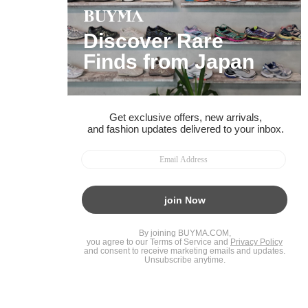
BUYMAスタートガイド
安心への取り組み
ガイド・お問い合わせ
かんたん購入ガイド
BUYMA偽物販売防止の取り組み
BUYMA CARD
利用規約
プライバシー
特定商取引法に関する表記
お客様情報の外部送信について
脆弱性報告
お知らせ(PCサイト)
会社案内
スタッフ募集