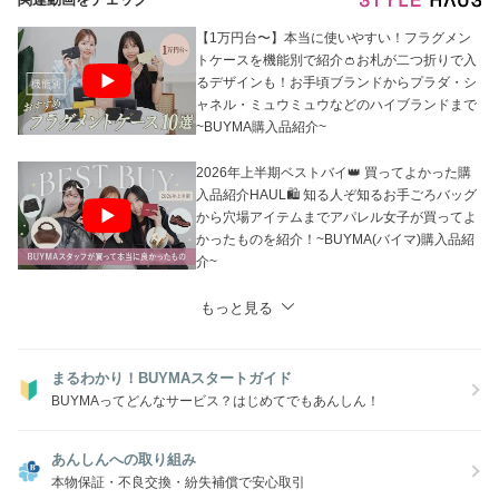
【1万円台〜】本当に使いやすい！フラグメン
トケースを機能別で紹介👛お札が二つ折りで入
るデザインも！お手頃ブランドからプラダ・シ
ャネル・ミュウミュウなどのハイブランドまで
~BUYMA購入品紹介~
2026年上半期ベストバイ👑 買ってよかった購
入品紹介HAUL🛍 知る人ぞ知るお手ごろバッグ
から穴場アイテムまでアパレル女子が買ってよ
かったものを紹介！~BUYMA(バイマ)購入品紹
介~
もっと見る
まるわかり！BUYMAスタートガイド
BUYMAってどんなサービス？はじめてでもあんしん！
あんしんへの取り組み
本物保証・不良交換・紛失補償で安心取引