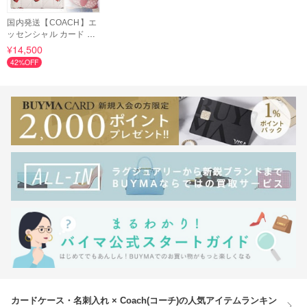
国内発送【COACH】エ
ッセンシャル カード ケ
ース ハート
¥14,500
42%OFF
カードケース・名刺入れ × Coach(コーチ)の人気アイテムランキン