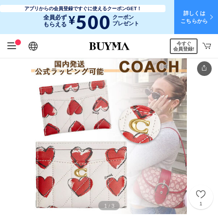
アプリからの会員登録ですぐに使えるクーポンGET！
詳しくは
500
¥
全員必ず
クーポン
こちらから
プレゼント
もらえる
今すぐ
日本語
English
简体中文
繁體中文
会員登録!
1
1
3
/