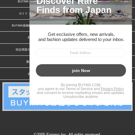
BUYMAスタートガイド
安心への取り組み
ガイド・お問い合わせ
かんたん購入ガイド
BUYMA偽物販売防止の取り組み
BUYMA CARD
利用規約
プライバシー
特定商取引法に関する表記
お客様情報の外部送信について
脆弱性報告
お知らせ(PCサイト)
会社案内
スタッフ募集
©2005 Enigmo Inc. All rights reserved.