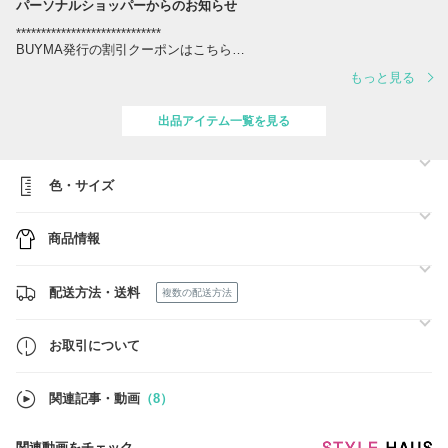
パーソナルショッパーからのお知らせ
*****************************
BUYMA発行の割引クーポンはこちら
https://www.buyma.com/coupon/list/
もっと見る
*****************************
ご覧いただきありがとうございます!
出品アイテム一覧を見る
ブランド直営店・正規販売店から厳選して買付を行っており、全て正規
品また新品ですのでご安心ください。
色・サイズ
インターネットでのお取引でご心配もあると思いますが、心を込めて丁
寧な対応を心がけております。
商品情報
何かご質問等ございましたらお気軽にご連絡くださいませ。
どうぞよろしくお願い致します。
配送方法・送料
複数の配送方法
お取引について
関連記事・動画
（8）
関連動画をチェック