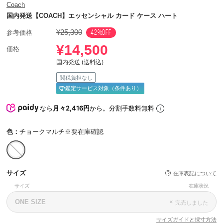
Coach
国内発送【COACH】エッセンシャル カード ケース ハート
¥25,300
42%OFF
参考価格
¥14,500
価格
国内発送 (送料込)
関税負担なし
鑑定サービス対象（条件あり）
なら
月々2,416円
から。分割手数料無料
色：
チョークマルチ※要在庫確認
サイズ
在庫表記について
サイズ
在庫状況
ONE SIZE
×
完売しました
サイズガイドと採寸方法