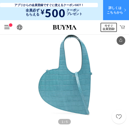
アプリからの会員登録ですぐに使えるクーポンGET！
詳しくは
500
¥
全員必ず
クーポン
こちらから
プレゼント
もらえる
今すぐ
日本語
English
简体中文
繁體中文
会員登録!
1
5
/