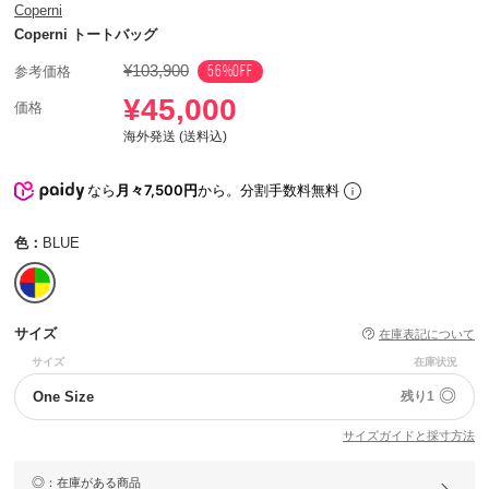
Coperni
Coperni トートバッグ
¥103,900
56%OFF
参考価格
¥45,000
価格
海外発送 (送料込)
なら
月々7,500円
から。分割手数料無料
色：
BLUE
サイズ
在庫表記について
サイズ
在庫状況
◎
One Size
残り1
サイズガイドと採寸方法
◎
：在庫がある商品