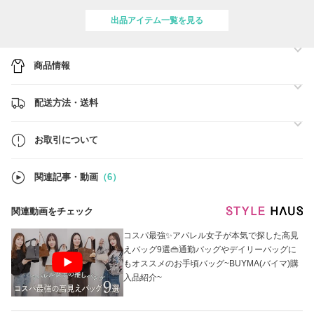
■ 海外発送のため、通関時に関税や消費税などが発生します。ご購入者
出品アイテム一覧を見る
様のご負担となりますので、あらかじめご了承くださいませ。
■ 在庫は常に変動しており、やむを得ず在庫切れとなる場合がございま
す。
商品情報
その際は、BUYMAを通じて全額返金させていただきますのでご安心く
ださい。
配送方法・送料
■ ご注文の前に、必ず【お取引について】のページをご確認ください。
■ ご注文確定後のお客様都合によるキャンセル・変更はお受けできませ
ん。あらかじめご了承ください。
お取引について
関連記事・動画
（6）
関連動画をチェック
コスパ最強✨アパレル女子が本気で探した高見
えバッグ9選👜通勤バッグやデイリーバッグに
もオススメのお手頃バッグ~BUYMA(バイマ)購
入品紹介~