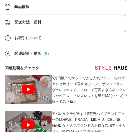
商品情報
配送方法・送料
お取引について
関連記事・動画
（8）
関連動画をチェック
5万円以下でゲットできる人気ブランドのロゴ
アクセサリー10選💎セリーヌ、サンローラン、
ヴァレンティノ、クロエで可愛すぎるネックレ
スやピアス、ブレスレットをBUYMA(バイマ)で
買ってみた🛍️✨
アパレル女子が推す！5万円ハイブランドアク
セ💍LOEWE、PRADA、MIUMIU、CELINE、
FENDIなど人気ブランドのお得な穴場アクセサ
リー ~BUYMA(バイマ)購入品紹介~