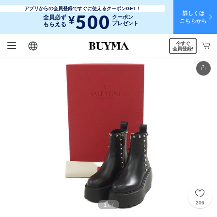
アプリからの会員登録ですぐに使えるクーポンGET！
詳しくは
500
¥
全員必ず
クーポン
こちらから
プレゼント
もらえる
今すぐ
日本語
English
简体中文
繁體中文
会員登録!
206
1
7
/