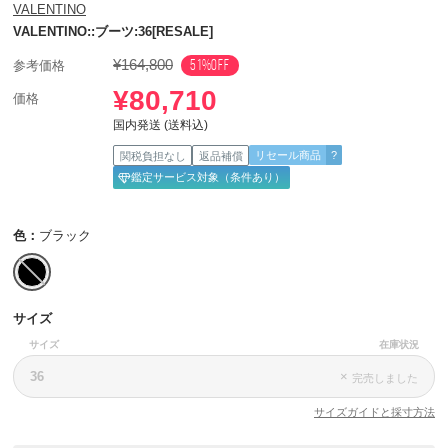
VALENTINO
VALENTINO::ブーツ:36[RESALE]
¥164,800
51%OFF
参考価格
¥80,710
価格
国内発送 (送料込)
リセール商品
?
関税負担なし
返品補償
鑑定サービス対象（条件あり）
色：
ブラック
サイズ
サイズ
在庫状況
36
×
完売しました
サイズガイドと採寸方法