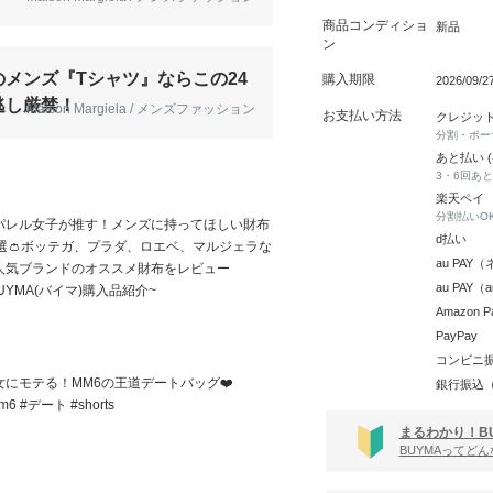
商品コンディショ
新品
ン
メンズ『Tシャツ』ならこの24
購入期限
2026/09/
逃し厳禁！
Maison Margiela / メンズファッション
お支払い方法
クレジッ
分割・ボー
あと払い 
3・6回あ
楽天ペイ
分割払いO
パレル女子が推す！メンズに持ってほしい財布
d払い
2選👛ボッテガ、プラダ、ロエベ、マルジェラな
au PA
人気ブランドのオススメ財布をレビュー
au PAY
UYMA(バイマ)購入品紹介~
Amazon P
PayPay
コンビニ
女にモテる！MM6の王道デートバッグ❤️
銀行振込
m6 #デート #shorts
まるわかり！B
BUYMAってど