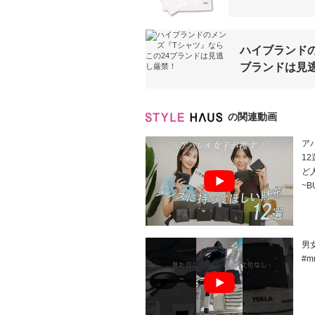
ハイブランドの
ブランドは見
の関連動画
ア
1
ど
~B
男
#m