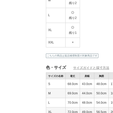
M
残り2
◎
L
残り2
◎
XL
残り1
XXL
×
こちらの商品は返品補償制度の対象商品です
色・サイズ
サイズガイドと採寸方法
サイズの名称
着丈
肩幅
胸囲
S
68.0cm
43.0cm
48.0cm
1
M
69.0cm
44.0cm
50.0cm
1
L
70.0cm
48.0cm
54.0cm
1
XL
72.0cm
49.0cm
56.5cm
2