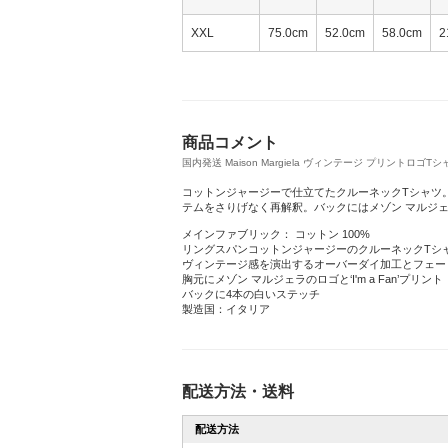
XXL
75.0cm
52.0cm
58.0cm
2
商品コメント
国内発送 Maison Margiela ヴィンテージ プリントロゴTシャツ
コットンジャージーで仕立てたクルーネックTシャツ。
テムをさりげなく再解釈。バックにはメゾン マルジ
メインファブリック： コットン 100%
リングスパンコットンジャージーのクルーネックTシ
ヴィンテージ感を演出するオーバーダイ加工とフェー
胸元にメゾン マルジェラのロゴと‘I'm a Fan’プリント
バックに4本の白いステッチ
製造国：イタリア
配送方法・送料
配送方法