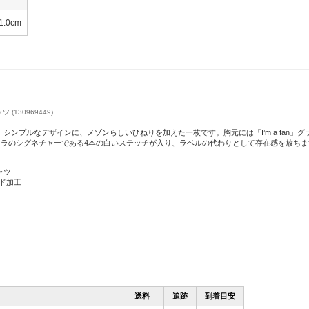
1.0cm
 (130969449)
シンプルなデザインに、メゾンらしいひねりを加えた一枚です。胸元には「I’m a fan」
ェラのシグネチャーである4本の白いステッチが入り、ラベルの代わりとして存在感を放ちま
ャツ
ド加工
送料
追跡
到着目安