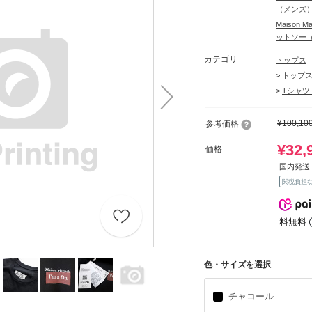
（メンズ
Maison
ットソー
カテゴリ
トップス
>
トップ
>
Tシャツ
¥100,10
参考価格
¥32,
価格
国内発送 
関税負担
料無料
色・サイズを選択
チャコール