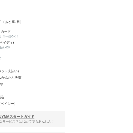
27 （あと
51
日）
トカード
ナス一括OK！
(ペイディ)
と払いOK
K
Y（ネット支払い）
（auかんたん決済）
ay
振込
（ペイジー）
UYMAスタートガイド
んなサービス？はじめてでもあんしん！