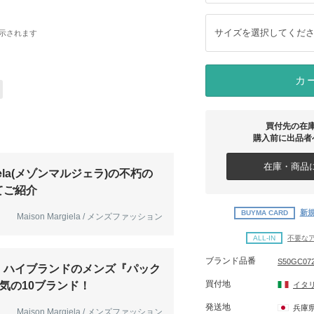
サイズを選択してくだ
示されます
カ
買付先の在
購入前に出品者
在庫・商品に
rgiela(メゾンマルジェラ)の不朽の
てご紹介
新規
BUYMA CARD
Maison Margiela / メンズファッション
ALL-IN
不要な
ブランド品番
S50GC072
！ハイブランドのメンズ『パック
買付地
気の10ブランド！
イタ
発送地
兵庫
Maison Margiela / メンズファッション