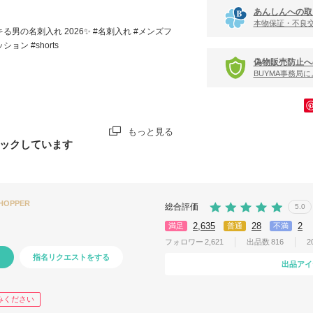
あんしんへの取
本物保証・不良
キる男の名刺入れ 2026✨ #名刺入れ #メンズフ
ション #shorts
偽物販売防止へ
BUYMA事務局
もっと見る
ックしています
SHOPPER
総合評価
5.0
2,635
28
2
満足
普通
不満
フォロワー
2,621
出品数
816
2
指名リクエストをする
出品アイ
みください