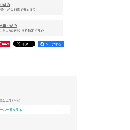
り組み
交換・紛失補償で安心取引
の取り組み
による出品監視や無料鑑定で安心
Save
シェアする
020/11/19 登録
テム一覧を見る