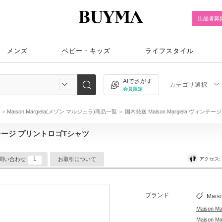
出品者募
メンズ
ベビー・キッズ
ライフスタイル
AIでさがす
カテゴリ選択
会員限定
Maison Margiela(メゾン マルジェラ)商品一覧
国内発送 Maison Margiela ヴィン
ヴィンテージ プリントロゴTシャツ
1
アクセス
問い合わせ
お取引について
ブランド
Maiso
Maison 
Maison