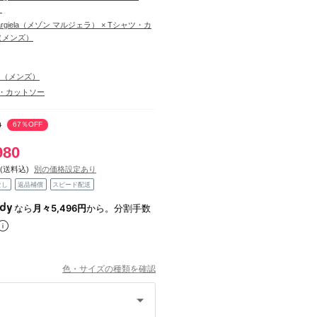
）
 Margiela（メゾン マルジェラ） × Tシャツ・カ
（メンズ）
ス（メンズ）
・カットソー
0
67％OFF
980
(送料込)
別の価格設定あり
なし
返品補償
スピード配送
なら
月々5,496円
から。分割手数
色・サイズの種類を確認