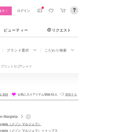
ログイン
集中！
ビューティー
リクエスト
ブランド選択
こだわり検索
テージ プリントロゴTシャツ
:
1,909
お気に入りアイテム登録:
82人
通報する
n Margiela
i
Margiela（メゾン マルジェラ）
 Margiela（メゾン マルジェラ） × トップス