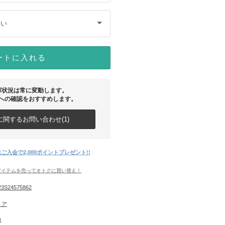
さい
ートに入れる
庫状況は常に変動します。
への確認をおすすめします。
関するお問い合わせ(1)
ご入会で2,000ポイントプレゼント!!
アイテムを売ってオトクに買い替え！
3S24575862
リア
県