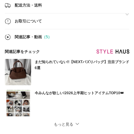
配送方法・送料
【ご購入前のご確認】
・仕入れの都合上、ショッピングバッグやギフト包装は付属しない場合
がございます。
お取引について
・ご注文確定後のサイズ・デザイン変更、キャンセルはお受けいたしか
ねます。
・当店商品はBUYMA「返品補償制度」の対象です（一部除く）。ご利
関連記事・動画
（5）
用には「あんしんプラス」へのご加入が必要です。
ご不明な点はお気軽にお問い合わせくださいませ。
関連記事をチェック
まだ知られていない!!【NEXTバズりバッグ】注目ブランド
6選
今みんなが欲しい!2026上半期ヒットアイテムTOP10👑
もっと見る