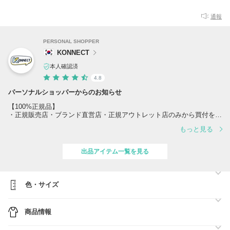
通報
PERSONAL SHOPPER
KONNECT
本人確認済
4.8
パーソナルショッパーからのお知らせ
【100%正規品】
・正規販売店・ブランド直営店・正規アウトレット店のみから買付を行
い、すべて正規ルートで仕入れております。
もっと見る
・過去一度も偽物はなく、100%正規品の販売をお約束いたします。
・卸価格での仕入れにより、確かな正規品を競争力のある価格でご提供
しております。
出品アイテム一覧を見る
【在庫について】
・人気商品を多数取り扱っており在庫が変動しやすいため、ご注文前の
在庫確認をおすすめいたします。お問い合わせには迅速に対応いたしま
色・サイズ
す。
【配送について】
商品情報
・すべて追跡番号付きの配送方法でお届けいたします。
・地域を問わず追加料金は一切発生いたしません。発送通知後3～6日
ほどでお受け取りいただけます。