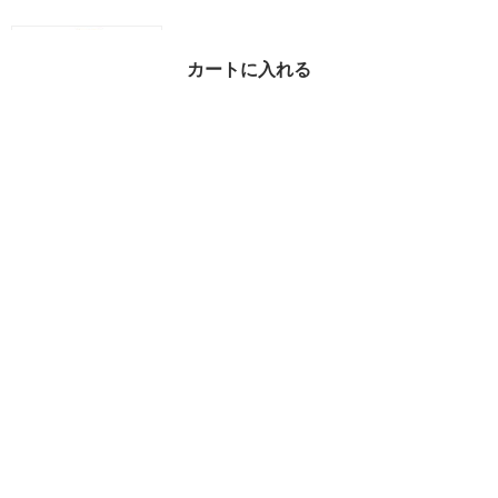
カートに入れる
送料・関税込 | HELMUT
LANG | Silm Logo T-Shi
rt O06HW505 100
¥21,187
54%OFF