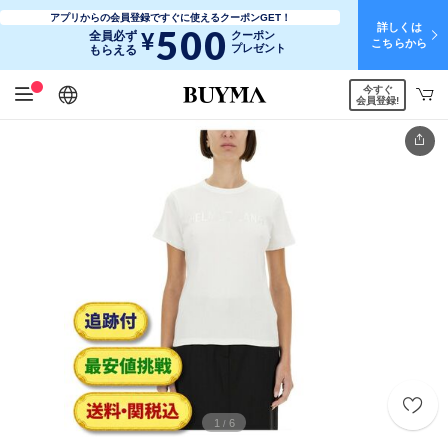
アプリからの会員登録ですぐに使えるクーポンGET！
詳しくは
500
¥
全員必ず
クーポン
こちらから
プレゼント
もらえる
今すぐ
日本語
English
简体中文
繁體中文
会員登録!
1
6
/