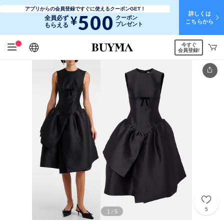
アプリからの会員登録ですぐに使えるクーポンGET！
詳しくは
500
¥
全員必ず
クーポン
こちらから
プレゼント
もらえる
今すぐ
日本語
English
简体中文
繁體中文
会員登録!
5
1
5
/