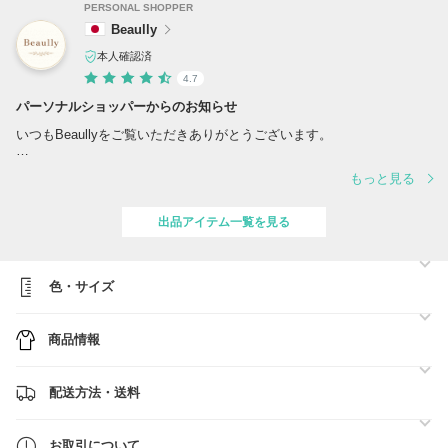
PERSONAL SHOPPER
Beaully
本人確認済
4.7
パーソナルショッパーからのお知らせ
いつもBeaullyをご覧いただきありがとうございます。
当ショップでは、海外正規取扱店より買付を行っております。
もっと見る
ご注文後に在庫確認・買付となる商品もございますため、
ご購入前にお気軽にお問い合わせくださいませ。
出品アイテム一覧を見る
また、安心してお買い物いただけるよう、
国内にて丁寧に検品後発送しております。
【発送・お問い合わせについて】
色・サイズ
PM12:00より順次、
お問い合わせ返信・発送対応を行っております。
商品情報
どうぞよろしくお願いいたします。
配送方法・送料
お取引について