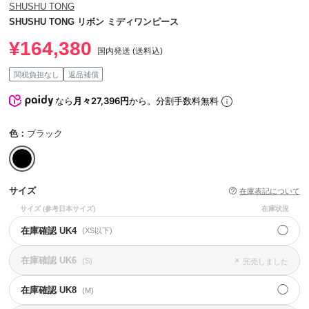
SHUSHU TONG
SHUSHU TONG リボン ミディワンピース
¥164,380
国内発送 (送料込)
関税負担なし
返品補償
なら
月々27,396円
から。分割手数料無料
色：
ブラック
サイズ
在庫表記について
サイズ
(参考日本サイズ)
在庫状況
◯
在庫確認 UK4
(XS以下)
在庫確認 UK6
×
(S)
完売しました
◯
在庫確認 UK8
(M)