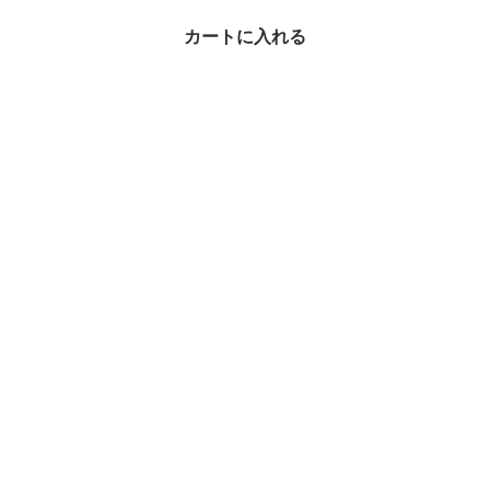
カートに入れる
最近チェックしたアイテム
SHUSHU TONG リボン
ミディワンピース
¥164,380