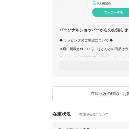
本人確認済
フォローする
パーソナルショッパーからのお知らせ
◆ ラッピングのご希望について ◆
当店に掲載されている、ほとんどの商品はラ
ラッピングは有料331円（税込）で承ってお
ご希望の場合は、ご購入時に配送方法を変更
「佐川急便(配送料金+ラッピング料金)」を
仕様は当店オリジナルラッピングになります
※ご注文後にラッピングの追加は出来かねま
● ただいま沖縄・離島以外は一律送料無料
ん）
在庫状況の確認・お
・実店舗でも販売しております都合上、完売
在庫状況
在庫表記について