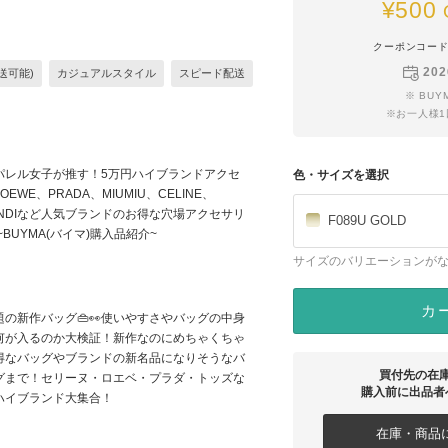
¥500
クーポンコー
202
送可能)
カジュアルスタイル
スピード配送
※ BU
※お一人様
パレル女子が推す！5万円ハイブランドアクセ
色・サイズを選択
LOEWE、PRADA、MIUMIU、CELINE、
ENDIなど人気ブランドのお得な穴場アクセサリ
F089U GOLD
~BUYMA(バイマ)購入品紹介~
サイズのバリエーションが
カ
題の新作バッグ👜👀使いやすさやバッグの中身
何が入るのか大検証！新作なのにめちゃくちゃ
得なバッグやブランドの新名品になりそうなバ
買付先の在
グまで！セリーヌ・ロエベ・プラダ・トッズな
購入前に出品者
ハイブランド大集合！
在庫・商品に