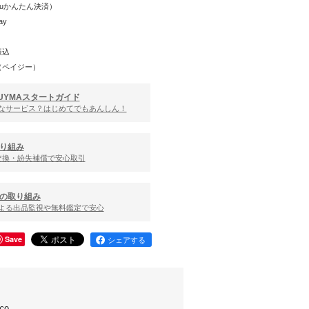
（auかんたん決済）
ay
振込
（ペイジー）
UYMAスタートガイド
んなサービス？はじめてでもあんしん！
り組み
交換・紛失補償で安心取引
の取り組み
による出品監視や無料鑑定で安心
Save
シェアする