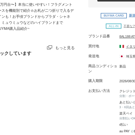
1万円台〜】本当に使いやすい！フラグメント
ースを機能別で紹介👛お札が二つ折りで入るデ
新規
BUYMA CARD
インも！お手頃ブランドからプラダ・シャネ
・ミュウミュウなどのハイブランドまで
ALL-IN
不要な
BUYMA購入品紹介~
ブランド品番
8AL188 A
買付地
イタ
もっと見る
ックしています
発送地
埼玉
商品コンディショ
新品
ン
購入期限
2026/08/
お支払い方法
クレジッ
分割・ボー
あと払い 
3・6回あ
楽天ペイ
分割払いO
d払い
au PA