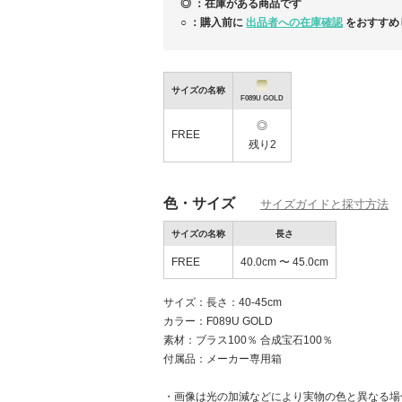
◎ ：在庫がある商品です
○ ：購入前に
出品者への在庫確認
をおすすめ
【FJALL RAVEN】カンケンバッグ入
NEW
サイズの名称
F089U GOLD
◎
FREE
残り2
色・サイズ
サイズガイドと採寸方法
サイズの名称
長さ
FREE
40.0cm 〜 45.0cm
サイズ：長さ：40-45cm
カラー：F089U GOLD
素材：ブラス100％ 合成宝石100％
付属品：メーカー専用箱
・画像は光の加減などにより実物の色と異なる場