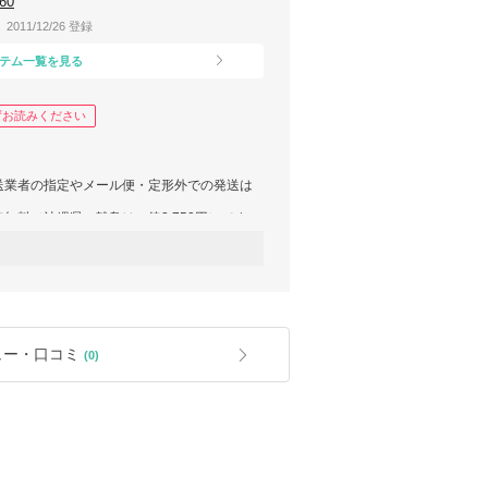
60
2011/12/26 登録
テム一覧を見る
ずお読みください
送業者の指定やメール便・定形外での発送は
無料（沖縄県・離島は一律2,750円）です。
沖縄県・離島用の送料をお選びください。
在庫のいずれかより直送させていただきます
すようお願い申し上げます。 また、倉庫管
・交換は承っておりません。ご注文時に十分
ュー・口コミ
(0)
を頂けますようお願い申し上げます。
に基づく）交換となった場合は同一商品との
場合、配送事故があった場合。
負担とさせて頂きます。