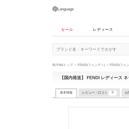
English
日本語
简体中文
繁體中文
Language
セール
レディース
BUYMAトップ
FENDI(フェンディ)
FENDI(フ
【国内発送】 FENDI レディース 
0
基本情報
レビュー・口コミ
お