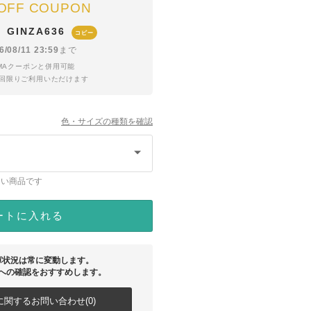
OFF COUPON
GINZA636
ド
コピー
6/08/11 23:59
まで
YMAクーポンと併用可能
1回限りご利用いただけます
色・サイズの種類を確認
ない商品です
ートに入れる
庫状況は常に変動します。
への確認をおすすめします。
関するお問い合わせ(0)