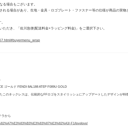
なる場合もございます。
される場合があり、生地・金具・ロゴプレート・ファスナー等の仕様が商品の実物
す。
いただき、「佐川急便(配送料金+ラッピング料金)」をご選択下さい。
367.html#buyermenu_wrap
。
ールド FENDI 8AL188 ATEP F089U GOLD
たこのネックレスは、伝統的なFFロゴをスタイリッシュにアップデートしたデザインが特
チラから
E3%82%A7%E3%83%B3%E3%83%87%E3%82%A3/-F1/lovelove/