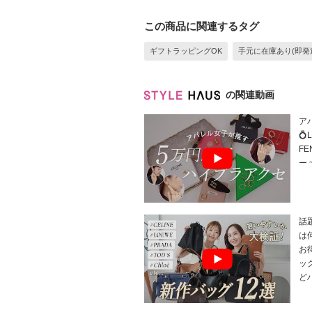
この商品に関連するタグ
ギフトラッピングOK
手元に在庫あり(即発
の関連動画
ア
💍
F
ー 
話
は
お
ッ
ど