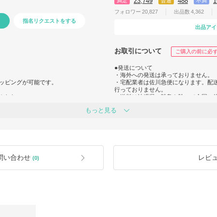
23,749
488
1
満足
普通
不満
フォロワー
20,827
出品数
4,362
指名リクエストをする
出品アイ
お取引について
ご購入の前に必
●発送について
・海外への発送は承っておりません。
ッピングが可能です。
・宅配業者は佐川急便になります。配
行っておりません。
ります。
・送料は沖縄県・離島を除いて全国一律
していただき、
沖縄県・離島のお客様はご購入の際に
もっと見る
ご選択下さい。
・販売商品は店舗管理在庫・倉庫管理
。
のでご理解の上、お買い求めくださいま
すのでご注意下さい。
理在庫指定等は承っておりません。
中です。（海外への発送は承っておりませ
●返品について
・当店ではお客様のご都合による返品
問い合わせ
レビ
(0)
となる場合もございます。
注文内容をご確認頂いた上で、ご注文
①納品済み商品が初期不良（当店規定
交換となります。
②当店過失により誤った商品が届いた
上記①・②の際に発生する送料は当店