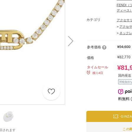
FENDI
ディース
カテゴリ
アクセサ
>
アクセ
>
ネック
¥94,600
参考価格
¥82,770
価格
¥81,
タイムセール
残り4日
国内発送 
関税負担
料無料
GINZ
この
示されます