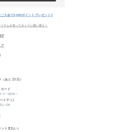
ご入会で2,000ポイントプレゼント!!
アイテムを売ってオトクに買い替え！
TEP
リア
県
30 （あと
23
日）
トカード
ナス一括OK！
(ペイディ)
と払いOK
K
Y（ネット支払い）