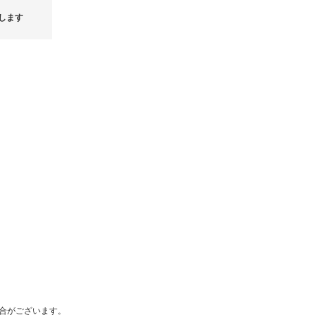
●購入後のお問い合わせについて
・返品や購入後のサポートについての
します
のお受付のみとなっておりますので予
荷！
新入荷アイテム 2026.07.31
LOUIS 
合がございます。