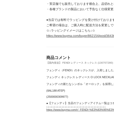
・実店舗でも販売しております都合上、品切れと
・各種ブランドの製品において予告なく仕様変更
●当店では有料でラッピングを受け付けておりま
ご希望の場合は、ご購入時に配送方法を変更して
☆↓ラッピングイメージはこちら↓☆
https://www.buyma.com/buyer/862154/post/364
商品コメント
【国内発送】 FENDI レディース ネックレス (130707280)
フェンディ（FENDI）のネックレスが、入荷しました
フェンディ ネックレス レディース O LOCK NECKLACE ゴ
フェンディの新たなシンボル「オーロック」を採用し
(8AL188 ATEP)
(2500000309977)
●【フェンディ】当店のフェンディアイテム一覧はコ
↓↓↓↓↓↓↓↓↓↓↓↓↓↓↓↓↓↓↓↓↓↓↓↓↓↓↓↓↓↓↓↓↓↓↓↓↓↓↓
https://www.buyma.com/r/_FENDI-%E3%83%95%