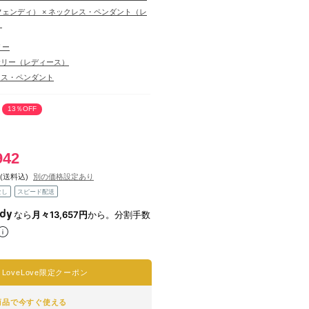
（フェンディ） × ネックレス・ペンダント（レ
）
リー
サリー（レディース）
レス・ペンダント
13％OFF
942
(送料込)
別の価格設定あり
なし
スピード配送
なら
月々13,657円
から。分割手数
A LoveLove限定クーポン
商品で今すぐ使える