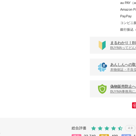
au PAY
Amazon P
PayPay
コンビニ
銀行振込
まるわかり！B
BUYMAってど
あんしんへの取
本物保証・不良
偽物販売防止へ
BUYMA事務局
総合評価
4.9
e