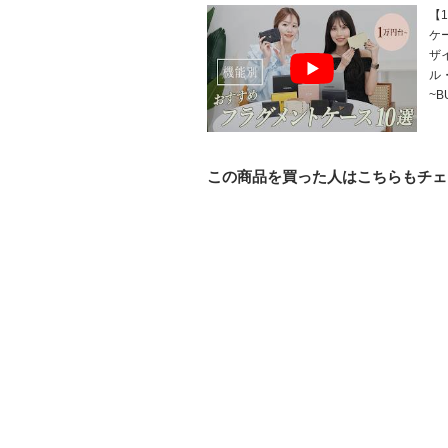
【
ケ
ザ
ル
~
この商品を買った人はこちらもチェ