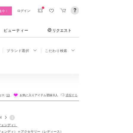
ログイン
集中！
ビューティー
リクエスト
ブランド選択
こだわり検索
セス:
13
お気に入りアイテム登録:
0人
通報する
I
i
（フェンディ）
（フェンディ） × アクセサリー（レディース）