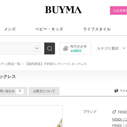
出品者募
メンズ
ベビー・キッズ
ライフスタイル
AIでさがす
カテゴリ選択
会員限定
ェンディ)商品一覧
【国内発送】 FENDI レディース ネックレス
ネックレス
0
アク
問い合わせ
お取引について
ブランド
FEND
FENDI
FENDI