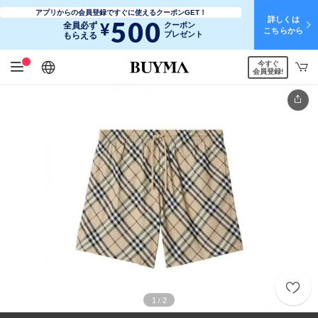
アプリからの会員登録ですぐに使えるクーポンGET！
詳しくは
500
¥
全員必ず
クーポン
こちらから
プレゼント
もらえる
今すぐ
日本語
English
简体中文
繁體中文
会員登録!
1
2
/