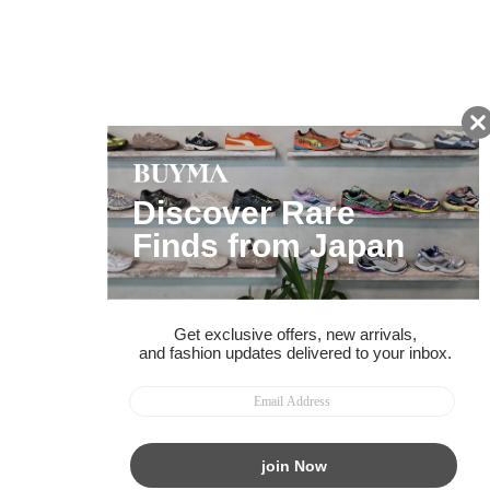
友だちに追加して
BUYMA会員だけの
お得な情報をGET!
ポイント還元サービス
ページトップへ
BUYMAスタートガイド
安心への取り組み
ガイド・お問い合わせ
かんたん購入ガイド
BUYMA偽物販売防止の取り組み
BUYMA CARD
利用規約
プライバシー
特定商取引法に関する表記
お客様情報の外部送信について
脆弱性報告
お知らせ(PCサイト)
会社案内
スタッフ募集