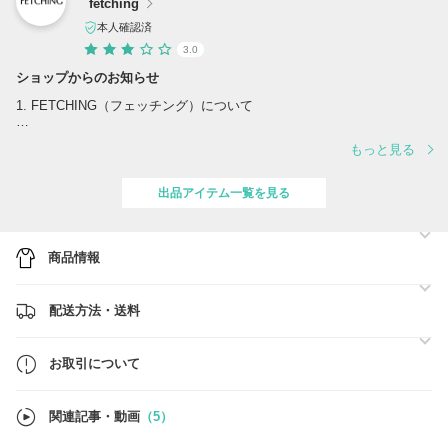
fetching
本人確認済
3.0
ショップからのお知らせ
1. FETCHING（フェッチング）について
FETCHINGは、世界中のデザイナーズブランドを通じて、ファッショ
もっと見る
ンとカルチャーを共に楽しめる感性豊かなアイテムを提供します。
2. FETCHINGの販売プロセス
出品アイテム一覧を見る
ブティック・海外セレクトショップ → FETCHING → お客様
FETCHINGは、世界各地のブティックやセレクトショップとリアルタ
イムで連携し、中間流通コストを最小限に抑えています。そのため、多
彩なデザイナーズブランドの商品をお手頃な価格でお楽しみいただけま
商品情報
す。
3. サービスの特徴
配送方法・送料
- どこでも送料無料
お客様の利便性を最優先に考え、どこへでも送料無料でお届けします。
- 配送期間について
ご注文の商品は、営業日基準で約7日ほどでお届けいたします。
お取引について
- 関税・消費税について
商品価格に関税・消費税が含まれています。
関連記事・動画
（5）
FETCHINGを通じて、世界のデザイナーズブランドをお得に快適にお
楽しみください！