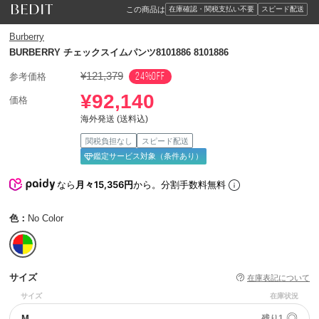
この商品は
在庫確認・関税支払い不要
スピード配送
Burberry
BURBERRY チェックスイムパンツ8101886 8101886
¥121,379
24%OFF
参考価格
¥92,140
価格
海外発送 (送料込)
関税負担なし
スピード配送
鑑定サービス対象（条件あり）
なら
月々15,356円
から。分割手数料無料
色：
No Color
サイズ
在庫表記について
サイズ
在庫状況
◎
M
残り1