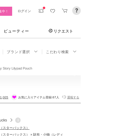
ログイン
集中！
ビューティー
リクエスト
ブランド選択
こだわり検索
Story Lilypad Pouch
:
1,005
お気に入りアイテム登録:
67人
通報する
ucks
i
cks（スターバックス）
cks（スターバックス） × 財布・小物（レディ