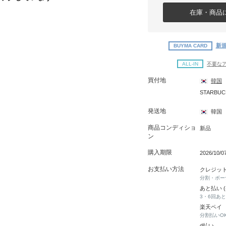
在庫・商品に
新規
BUYMA CARD
ALL-IN
不要な
買付地
韓国
STARBUC
発送地
韓国
商品コンディショ
新品
ン
購入期限
2026/10/
お支払い方法
クレジッ
分割・ボー
あと払い 
3・6回あ
楽天ペイ
分割払いO
d払い