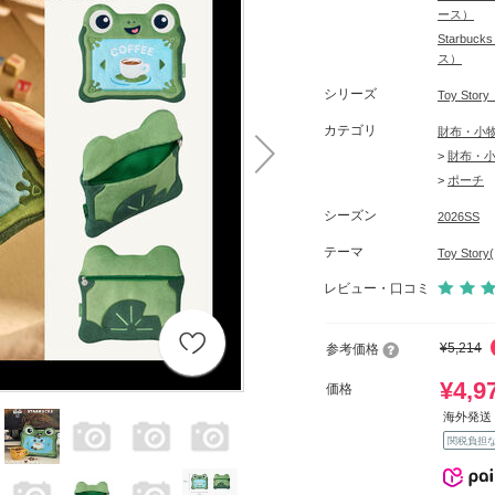
ース）
Starbu
ス）
シリーズ
Toy St
カテゴリ
財布・小
>
財布・
>
ポーチ
シーズン
2026SS
テーマ
Toy St
レビュー・口コミ
¥5,214
参考価格
¥4,9
価格
海外発送 
関税負担