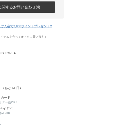
関するお問い合わせ(4)
ご入会で2,000ポイントプレゼント!!
アイテムを売ってオトクに買い替え！
KS KOREA
07 （あと
61
日）
トカード
ナス一括OK！
(ペイディ)
と払いOK
K