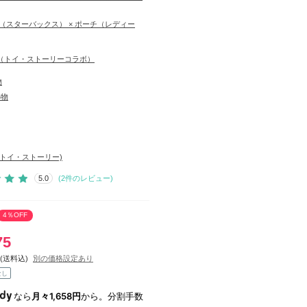
cks（スターバックス） × ポーチ（レディー
ory（トイ・ストーリーコラボ）
物
小物
ory(トイ・ストーリー)
5.0
(
2
件のレビュー)
4％OFF
75
(送料込)
別の価格設定あり
なし
なら
月々1,658円
から。分割手数