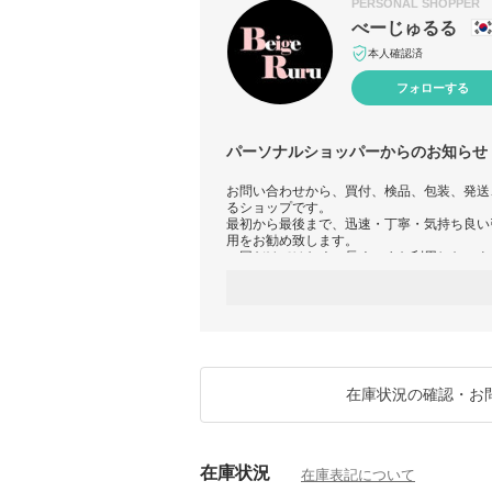
PERSONAL SHOPPER
べーじゅるる
本人確認済
フォローする
パーソナルショッパーからのお知らせ
お問い合わせから、買付、検品、包装、発送
るショップです。
最初から最後まで、迅速・丁寧・気持ち良い
用をお勧め致します。
一回だけではなく、長く、また利用したいよ
★当店の全ての商品は、100％正規品、関
↓地域による別途の追加配送料+1000円が
送)
https://www.buyma.com/item/104037320/
◆必ずご注文の前に「在庫確認」のお問い合
在庫状況の確認・お
(入れ違いに売切となってしまった場合、最
ャンセルとなる場合がございます。)
◆注文後の到着目安 : 最短 ~5日、【通常 6~
在庫状況
在庫表記について
◆注文確定後のお客様の都合（注文ミス、サ