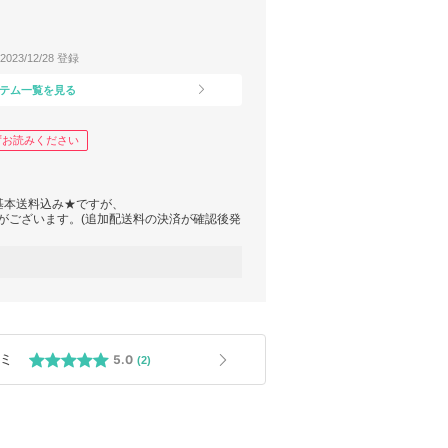
2023/12/28 登録
テム一覧を見る
ずお読みください
基本送料込み★ですが、
円がございます。(追加配送料の決済が確認後発
0/
問い合わせをお願い致します。
入れ違いに売切となってしまった場合、最大1
ャンセルとなる場合がございます。
ン発行致します。
ミ
5.0
(2)
ては、事前にお問い合わせ戴きますと、でき
金発生)
ス、サイズ違い、長期不在等）とイメージ・
などによる色の誤差)の理由での交換/返品は
は必ずご注文前に色確認のお問い合わせし、