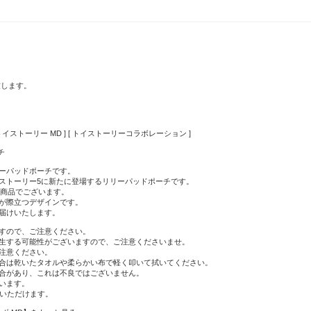
致します。
スタバ x トイストーリー MD ] [ トイストーリーコラボレーション ]
チ
ーパッドポーチです。
ストーリー5に新たに登場するリリーパッドポーチです。
ズの商品でございます。
が際立つデザインです。
届けいたします。
すので、ご注意ください。
生する可能性がございますので、ご注意くださいませ。
注意ください。
合は乾いたタオルや柔らかい布で軽く叩いて拭いてください。
合があり、これは不良ではございません。
います。
用いただけます。