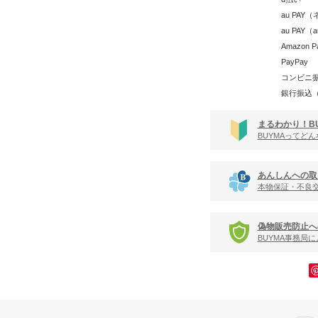
au PA
au PAY
Amazon P
PayPay
コンビニ
銀行振込
まるわかり！B
BUYMAってど
あんしんへの取
本物保証・不良
偽物販売防止へ
BUYMA事務局