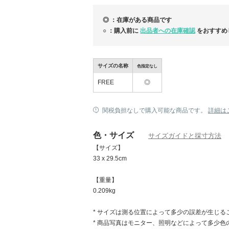
カラー違い(照明、モニター設定・環境などに
一切お受けできませんので、敏感な方は必ず
◎ ：在庫がある商品です
十分なご検討の上ご注文をお願いいたします
○ ：購入前に
出品者への在庫確認
をおすすめ
サイズの名称
色指定なし
タンバリンズ 新作 パフュームオイル + 限定
ィ付き
FREE
◎
関税負担なしで購入可能な商品です。
詳細は
色・サイズ
サイズガイドと採寸方法
【サイズ】
33 x 29.5cm
【重量】
0.209kg
* サイズは測る位置によって多少の誤差が生じる
* 商品写真はモニター、照明などによって多少