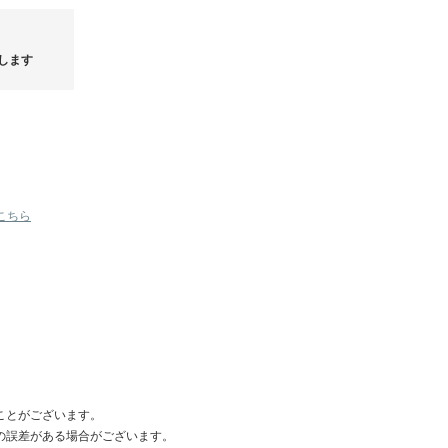
よる色の誤差)の理由での交換/返品は
十分なご検討の上ご注文をお願いいた
ご注文前に色確認のお問い合わせし、
。
◆宛先の漢字住所に漏れ、誤りがござ
ます。万が一、こちらの理由で返送さ
します
ので、ご注文の前に、ご入力の漢字住
ますようお願い致します。
ノベルテ
25SS 3月の新作いっぱい(((o(*ﾟ▽ﾟ*)o)))
[2025 バ
こちら
ことがございます。
色の誤差がある場合がございます。