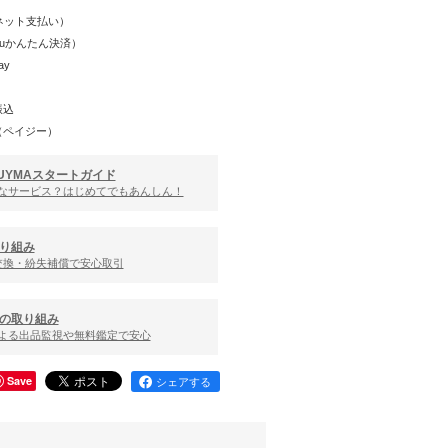
Y（ネット支払い）
（auかんたん決済）
ay
振込
（ペイジー）
UYMAスタートガイド
んなサービス？はじめてでもあんしん！
り組み
交換・紛失補償で安心取引
の取り組み
による出品監視や無料鑑定で安心
Save
シェアする