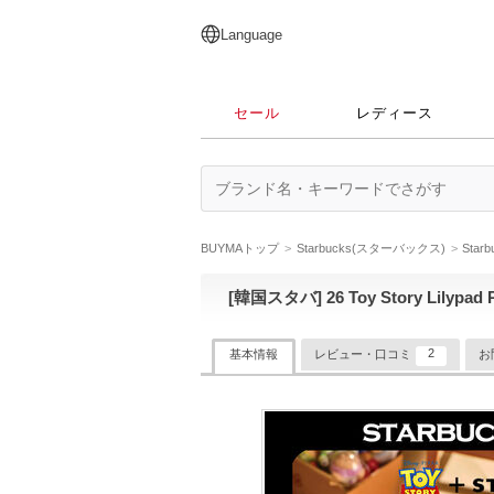
English
日本語
简体中文
繁體中文
Language
セール
レディース
BUYMAトップ
Starbucks(スターバックス)
Sta
[韓国スタバ] 26 Toy Story Lilypad 
2
基本情報
レビュー・口コミ
お