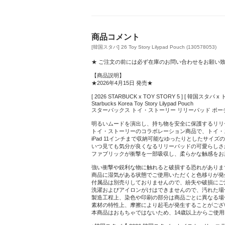
商品コメント
[韓国スタバ] 26 Toy Story Lilypad Pouch (130578053)
★ ご注文の前には必ず在庫のお問い合わせをお願い
【商品説明】
★2026年4月15日 発売★
[ 2026 STARBUCK x TOY STORY 5 ] [ 韓国
Starbucks Korea Toy Story Lilypad Pouch
スターバックス トイ・ストーリー リリーパッド ポー
明るいムードを演出し、持ち物を安全に保護するリリ
トイ・ストーリーのコラボレーション商品で、トイ・
iPad 11インチまで収納可能なゆったりとしたサイ
いつ見ても気分が良くなるリリーパッドの可愛らしさ
ファブリックが衝撃を一部吸収し、柔らかな触感をお
強い衝撃や鋭利な物に触れると破損する恐れがありま
商品に湿気がある状態でご使用いただくと色移りが発
付属品は別売りしておりませんので、紛失や破損にご
洗濯およびアイロンがけはできませんので、汚れた場
製造工程上、染色や印刷の部分は商品ごとに異なる場
素材の特性上、摩擦により起毛が発生することがござ
本商品はおもちゃではないため、14歳以上からご使