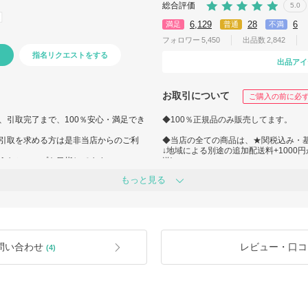
総合評価
5.0
6,129
28
6
満足
普通
不満
フォロワー
5,450
出品数
2,842
指名リクエストをする
出品アイ
お取引について
ご購入の前に必
、引取完了まで、100％安心・満足でき
◆100％正規品のみ販売してます。
引取を求める方は是非当店からのご利
◆当店の全ての商品は、★関税込み・
↓地域による別途の追加配送料+1000
うなショップを目指してます。
送)
https://www.buyma.com/item/10403732
もっと見る
税込み・基本送料込みです。★
◆必ずご注文の前に「在庫確認」のお
ございます。(追加配送料の決済が確認後発
「手元に在庫あり」の以外の商品で、
8日再入荷待ちになったり、お引取キ
◆まとめ買い・リピーター限定クーポ
わせをお願い致します。
問い合わせ
レビュー・口コ
(4)
大18日再入荷待ちになったり、お引取キ
◆ギフト包装ができる商品につきまし
る範囲でギフト包装致します。(+追加料
9日】、最大 ~14日
◆注文確定後のお客様の都合（注文ミ
カラー違い(照明、モニター設定・環境
イズ違い、長期不在等）とイメージ・
一切お受けできませんので、敏感な方