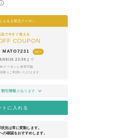
じゅるる限定クーポン
商品で今すぐ使える
OFF COUPON
MATO7231
コピー
6/08/16 23:59
まで
YMAクーポンと併用可能
1回限りご利用いただけます
の
割引情報
があります
ートに入れる
庫状況は常に変動します。
への確認をおすすめします。