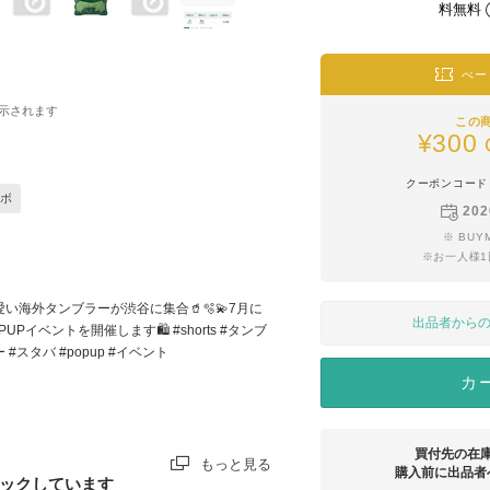
料無料
べー
示されます
この
¥300
クーポンコード
ボ
202
※ BU
※お一人様
愛い海外タンブラーが渋谷に集合🥤🫧💫7月に
出品者から
PUPイベントを開催します🛍️ #shorts #タンブ
 #スタバ #popup #イベント
カ
買付先の在
もっと見る
購入前に出品者
ックしています