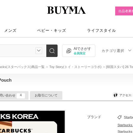
出品者募
メンズ
ベビー・キッズ
ライフスタイル
AIでさがす
カテゴリ選択
会員限定
rbucks(スターバックス)商品一覧
Toy Story(トイ・ストーリーコラボ)
[韓国スタバ] 26 Toy 
Pouch
4
アクセス
問い合わせ
お取引について
ブランド
Starb
Starbu
Starbu