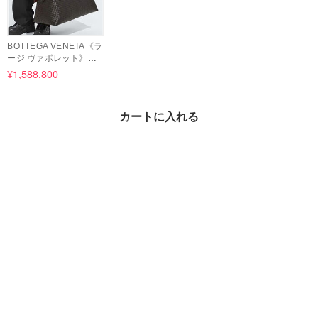
BOTTEGA VENETA《ラ
ージ ヴァポレット》ナ
ッパレザー 直営店
¥1,588,800
カートに入れる