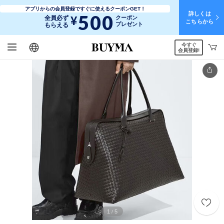
アプリからの会員登録ですぐに使えるクーポンGET！
詳しくは
500
¥
全員必ず
クーポン
こちらから
プレゼント
もらえる
今すぐ
日本語
English
简体中文
繁體中文
会員登録!
1
5
/