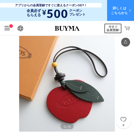
アプリからの会員登録ですぐに使えるクーポンGET！
詳しくは
500
¥
全員必ず
クーポン
こちらから
プレゼント
もらえる
今すぐ
日本語
English
简体中文
繁體中文
会員登録!
8
1
6
/