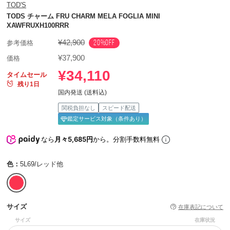
TOD'S
TODS チャーム FRU CHARM MELA FOGLIA MINI
XAWFRUXH100RRR
¥42,900
20%OFF
参考価格
¥37,900
価格
¥34,110
タイムセール
残り1日
国内発送 (送料込)
関税負担なし
スピード配送
鑑定サービス対象（条件あり）
なら
月々5,685円
から。分割手数料無料
色：
5L69/レッド他
サイズ
在庫表記について
サイズ
在庫状況