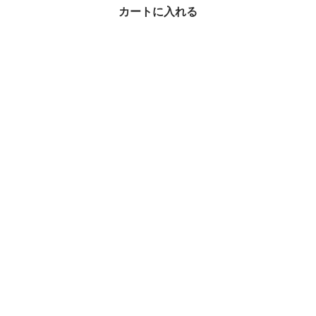
カートに入れる
TODS チャーム FRU C
HARM MELA FOGLIA M
INI XAWFRUXH100RR
¥34,110
R
20%OFF
バッグチャーム × 関連ブランドからさがす