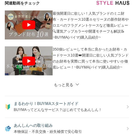
関連動画をチェック
※なお、システム上、他サイトでも販売しているため、タイムラグによ
りご注文後に欠品となる場合がございます。
あらかじめご了承ください。
最強開運日に欲しい！人気ブランドのミニ財
布・カードケース10選👛セリーヌの新作財布や
ロエベのフラグメントケースなど徹底レビュー
🔍運気アップカラーや開運モチーフも解説📝
~BUYMA(バイマ)購入品紹介~
350個レビューして本当に良かったお財布・カ
ードケース10選👑開運日に欲しい人気ブランド
のお財布を実際に買って本当に使いやすいか徹
底レビュー！~BUYMA(バイマ)購入品紹介~
もっと見る
まるわかり！BUYMAスタートガイド
BUYMAってどんなサービス？はじめてでもあんしん！
あんしんへの取り組み
本物保証・不良交換・紛失補償で安心取引