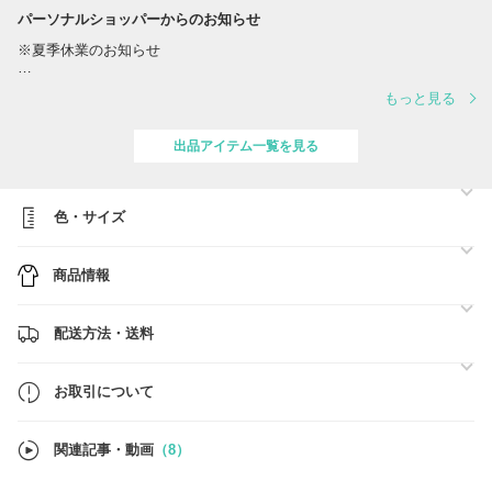
パーソナルショッパーからのお知らせ
※夏季休業のお知らせ
誠に勝手ながら、夏季休業に伴い、出荷スケジュールを変更させていた
もっと見る
だきます。
対応は下記の通りとなります。
出品アイテム一覧を見る
■スケジュール
・営業日 8/10(月)、12(水) ※営業日の対応時間は【 10:00～17:00 】
でございます。
・休業日 8/8(土)、8/9(日)、11(火)、13(木)、14(金)、15(土)、16(日)
色・サイズ
ご注文確定日時順に、準備ができ次第、順次最短着にてご対応をさせて
商品情報
いただきます。
■BUYMA総合売り上げ【第1位】■関税、送料負担一切なし■
配送方法・送料
●ご注文前に必ず【お取引について】の内容のご確認をお願いいたしま
す。
→
https://www.buyma.com/buyer/841549/post/337736.html
お取引について
●在庫のお問い合わせ
当店では在庫確認の事前問合せは不要です。
関連記事・動画
（8）
買付済の商品のみを販売しており手元に在庫がございます。
ご注文確定後にお客様用の在庫確保を行いますので、ご希望のお品物を
ご注文ください。