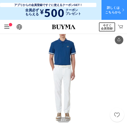
アプリからの会員登録ですぐに使えるクーポンGET！
詳しくは
500
¥
全員必ず
クーポン
こちらから
プレゼント
もらえる
今すぐ
日本語
English
简体中文
繁體中文
会員登録!
1
7
/