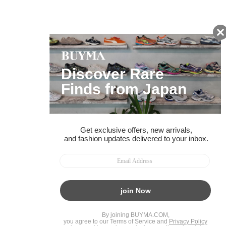
ページトップへ
BUYMAスタートガイド
安心への取り組み
ガイド・お問い合わせ
かんたん購入ガイド
BUYMA偽物販売防止の取り組み
BUYMA CARD
利用規約
プライバシー
特定商取引法に関する表記
お客様情報の外部送信について
脆弱性報告
お知らせ(PCサイト)
会社案内
スタッフ募集