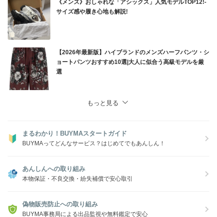
《メンズ》おしゃれな「アシックス」人気モデルTOP12!-
サイズ感や履き心地も解説!
【2026年最新版】ハイブランドのメンズハーフパンツ・シ
ョートパンツおすすめ10選|大人に似合う高級モデルを厳
選
もっと見る
まるわかり！BUYMAスタートガイド
BUYMAってどんなサービス？はじめてでもあんしん！
あんしんへの取り組み
本物保証・不良交換・紛失補償で安心取引
偽物販売防止への取り組み
BUYMA事務局による出品監視や無料鑑定で安心