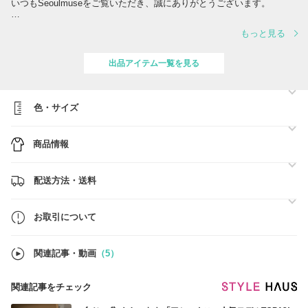
いつもSeoulmuseをご覧いただき、誠にありがとうございます。
Seoulmuseでは、韓国・ヨーロッパ・アメリカなどの正規取扱店より、
もっと見る
日本では入手しづらいアイテムや感度の高い商品を中心にご紹介してお
ります。
出品アイテム一覧を見る
出品商品以外にもお探し可能ですので、
気になる商品などございましたら、お気軽にお問い合わせくださいま
せ。
色・サイズ
どうぞよろしくお願いいたします。
Seoulmuse
商品情報
配送方法・送料
お取引について
関連記事・動画
（5）
関連記事をチェック