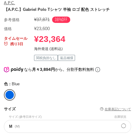
A.P.C.
【A.P.C.】Gabriel Polo Tシャツ 半袖 ロゴ 配色 ストレッチ
¥37,871
38%OFF
参考価格
¥23,600
価格
¥23,364
タイムセール
残り3日
海外発送 (送料込)
関税負担なし
返品補償
なら
月々3,894円
から。分割手数料無料
色：
Blue
サイズ
在庫表記について
サイズ
(参考日本サイズ)
在庫状況
◯
M
(M)