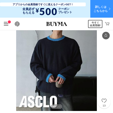
アプリからの会員登録ですぐに使えるクーポンGET！
詳しくは
500
¥
全員必ず
クーポン
こちらから
プレゼント
もらえる
今すぐ
日本語
English
简体中文
繁體中文
会員登録!
13
1
20
/