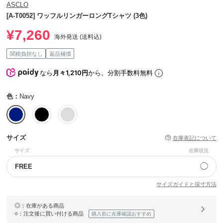
ASCLO
[A-T0052] ワッフルリンガーロングTシャツ (3色)
¥7,260
海外発送 (送料込)
関税負担なし
返品補償
なら
月々1,210円
から。分割手数料無料
色：
Navy
サイズ
在庫表記について
サイズ
在庫状況
◯
FREE
サイズガイドと採寸方法
◎
：在庫がある商品
○
：注文後に買い付ける商品
購入前に在庫確認おすすめ