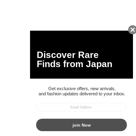
お得な情報をGET!
ポイント還元サービス
ページトップへ
BUYMAスタートガイド
安心への取り組み
ガイド・お問い合わせ
かんたん購入ガイド
BUYMA偽物販売防止の取り組み
BUYMA CARD
利用規約
プライバシー
特定商取引法に関する表記
お客様情報の外部送信について
脆弱性報告
お知らせ(PCサイト)
会社案内
スタッフ募集