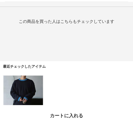
この商品を買った人はこちらもチェックしています
最近チェックしたアイテム
カートに入れる
[A-T0052] ワッフルリン
ガーロングTシャツ (3
色)
¥7,260