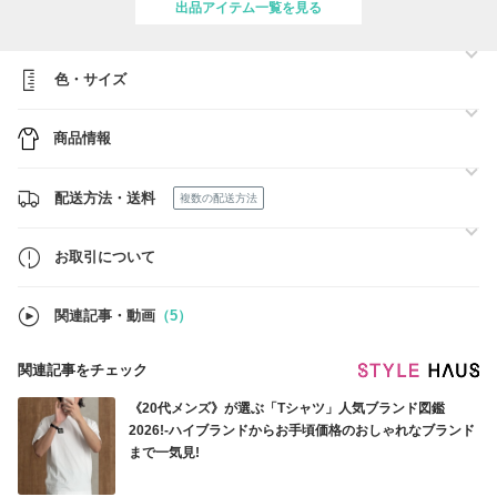
出品アイテム一覧を見る
すが、
発送までにお時間を頂くことが予想されます。
尚、ご注文・お問い合わせは通常通りお受け付けしております。
色・サイズ
☆注意事項☆
※休業前のご注文でも商品の入荷状況によって、休業明けの発送となる
商品情報
場合がございます。
※大変申し訳ございませんが、入荷・発送遅延によるキャンセルはお受
けでき兼ねます。
配送方法・送料
複数の配送方法
休業前後は、余裕を持ったご注文お手続きの程何卒宜しくお願い致しま
す。
お取引について
お客様にはご迷惑をお掛けし大変申し訳ございませんが、ご理解ご了承
の程何卒よろしくお願い致します。
関連記事・動画
（5）
----------------------------------
*商品ページの”お取引について”を必ずご購入前に
ご確認頂けますようお願い申し上げます。
関連記事をチェック
*全ての商品がご注文後に買い付けするシステムとなっておりますの
で、発送までにお時間頂くこともございます。
《20代メンズ》が選ぶ「Tシャツ」人気ブランド図鑑
2026!-ハイブランドからお手頃価格のおしゃれなブランド
まで一気見!