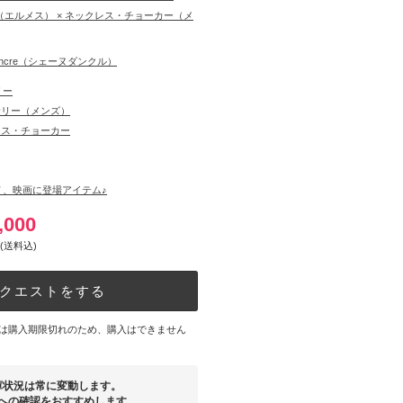
S（エルメス） × ネックレス・チョーカー（メ
 dAncre（シェーヌダンクル）
リー
サリー（メンズ）
レス・チョーカー
Ｖ、映画に登場アイテム♪
,000
(送料込)
クエストをする
は購入期限切れのため、購入はできません
庫状況は常に変動します。
への確認をおすすめします。