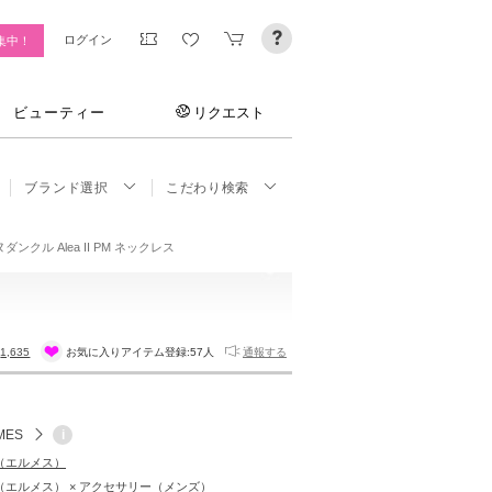
ログイン
集中！
ビューティー
リクエスト
ブランド選択
こだわり検索
クル Alea II PM ネックレス
:
1,635
お気に入りアイテム登録:
57人
通報する
MES
i
S（エルメス）
S（エルメス） × アクセサリー（メンズ）