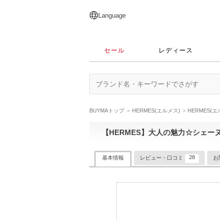
English
日本語
简体中文
繁體中文
Language
セール
レディース
BUYMAトップ
HERMES(エルメス)
HERMES(
【HERMES】大人の魅力☆シェーヌダン
28
基本情報
レビュー・口コミ
お