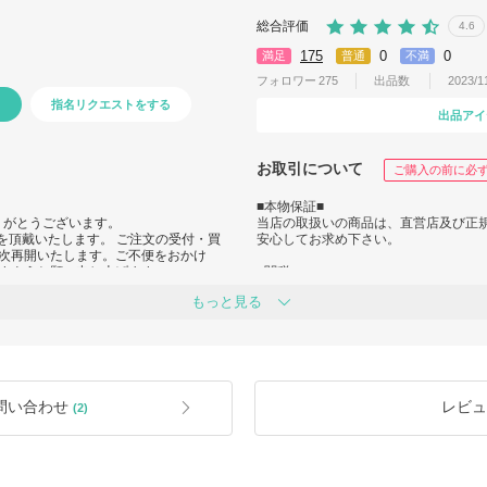
総合評価
4.6
175
0
0
満足
普通
不満
フォロワー
275
出品数
2023/
指名リクエストをする
出品アイ
お取引について
ご購入の前に必
■本物保証■
にありがとうございます。
当店の取扱いの商品は、直営店及び正規
休暇を頂戴いたします。 ご注文の受付・買
安心してお求め下さい。
順次再開いたします。ご不便をおかけ
すようお願い申し上げます。
■関税■
関税が発生する場合がありますが、Bu
もっと見る
とをご了承下さい。
https://qa.buyma.com/buy/pay/3104.ht
■カラーについて■
閲覧している機種やモニターの設定に
による返品・返金はお受けできません
くか、ショップ等でご確認をお願い致
問い合わせ
レビュ
(2)
■買付地■
買付場所は在庫状況により発送国共に
伴い、価格の変更を打診させて頂く場