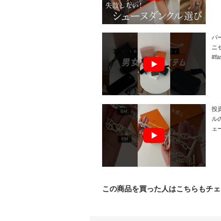
パ
ニセ
#f
投
ルの
ェ
この商品を買った人はこちらもチェ