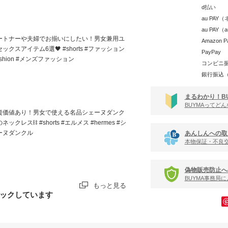
d払い
au PA
au PAY
ートナーや夫婦でお揃いにしたい！男女兼用ユ
Amazon P
ックスアイテム6選🖤 #shorts #ファッション
PayPay
ashion #メンズファッション
コンビニ
銀行振込
まるわかり！B
BUYMAってど
資価値あり！男女で使える名品シェーヌダンク
ネックレス⛓️ #shorts #エルメス #hermes #シ
ーヌダンクル
あんしんへの取
本物保証・不良
偽物販売防止へ
BUYMA事務局
もっと見る
ックしています