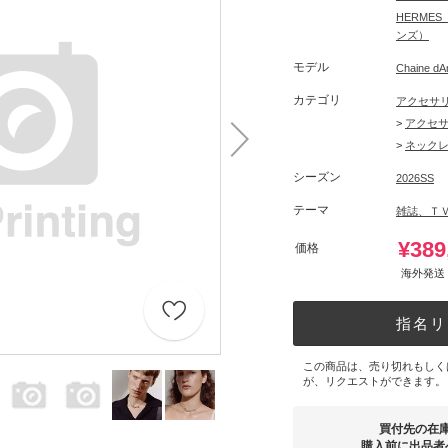
HERME
ンズ）
モデル
Chaine
カテゴリ
アクセサ
>
アクセ
>
ネック
シーズン
2026SS
テーマ
雑誌、Ｔ
¥389
価格
海外発送 
指名リ
この商品は、売り切れもしく
が、リクエストができます。
買付先の在
購入前に出品者