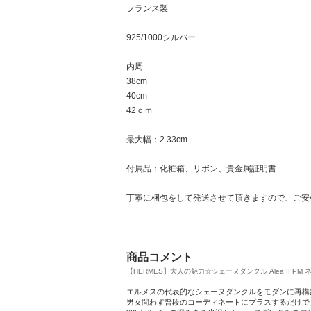
フランス製
925/1000シルバー
内周
38cm
40cm
42ｃｍ
最大幅：2.33cm
付属品：化粧箱、リボン、貴金属証明書
丁寧に梱包をして発送させて頂きますので、ご安
商品コメント
【HERMES】大人の魅力☆シェーヌダンクル Alea II PM ネッ
エルメスの代表的なシェーヌダンクルをモダンに再構築し
男女問わず普段のコーディネートにプラスするだけで