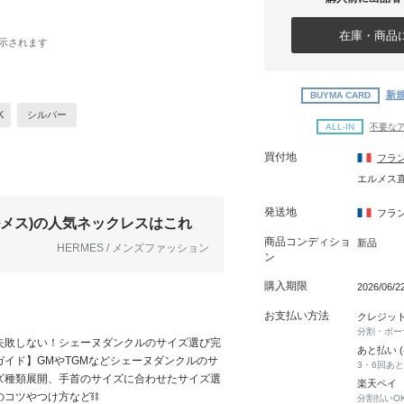
在庫・商品に
示されます
新規
BUYMA CARD
K
シルバー
ALL-IN
不要な
買付地
フラ
エルメス
発送地
フラ
エルメス)の人気ネックレスはこれ
商品コンディショ
新品
HERMES / メンズファッション
ン
購入期限
2026/06/2
お支払い方法
クレジッ
分割・ボー
失敗しない！シェーヌダンクルのサイズ選び完
あと払い 
ガイド】GMやTGMなどシェーヌダンクルのサ
3・6回あ
ズ種類展開、手首のサイズに合わせたサイズ選
楽天ペイ
のコツやつけ方など⛓
分割払いO