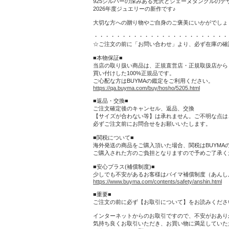
925シルバーの深みある光沢とシェーヌダンクルのデ
2026年度ジュエリーの新作です♪
大切な方への贈り物やご自身のご褒美にいかがでしょ
・・・・・・・・・・・・・・・・・・・・・・・・
☆ご注文の前に「お問い合わせ」より、必ず在庫の確
■本物保証■
当店の取り扱い商品は、正規直営店・正規取扱店から
買い付けした100%正規品です。
ご心配な方はBUYMAの鑑定をご利用ください。
https://qa.buyma.com/buy/hosho/5205.html
■返品・交換■
ご注文確定後のキャンセル、返品、交換
【サイズが合わない等】は承れません。ご不明な点は
必ずご注文前にお問合せをお願いいたします。
■関税について■
海外発送の商品をご購入頂いた場合、関税はBUYMA
ご購入された方のご負担となりますので予めご了承く
■安心プラス(補償制度)■
少しでも不安があるお客様はバイマ補償制度（あんし
https://www.buyma.com/contents/safety/anshin.html
■重要■
ご注文の前に必ず【お取引について】をお読みくださ
インターネットからのお取引ですので、不安がおあり
気持ち良くお取引いただき、お買い物に満足していた