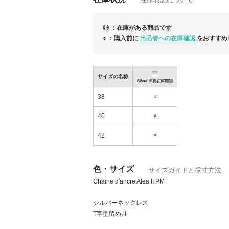
◎ ：在庫がある商品です
○ ：購入前に
出品者への在庫確認
をおすすめ
サイズの名称
Silver ※要在庫確認
38
×
40
×
42
×
【HERMES】初夏の足元軽やかに♪ 新作たく
色・サイズ
サイズガイドと採寸方法
荷しています！
Chaine d'ancre Alea II PM
シルバーネックレス
T字型留め具