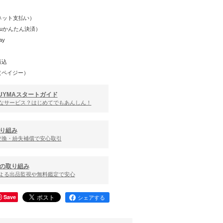
Y（ネット支払い）
（auかんたん決済）
ay
振込
（ペイジー）
UYMAスタートガイド
んなサービス？はじめてでもあんしん！
り組み
交換・紛失補償で安心取引
の取り組み
による出品監視や無料鑑定で安心
Save
シェアする