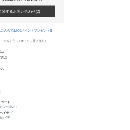
関するお問い合わせ(2)
ご入会で2,000ポイントプレゼント!!
アイテムを売ってオトクに買い替え！
ンス
直営店
ンス
2
トカード
ナス一括OK！
(ペイディ)
と払いOK
K