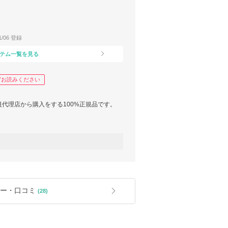
11/06 登録
テム一覧を見る
ずお読みください
代理店から購入をする100%正規品です。
yma規定によりお客様のご負担となりますこ
ml
より見え方が違います。お色のイメージ違い
ので、気になる方は事前にお問い合わせを頂
します。
ー・口コミ
(28)
変更する場合がございます。買付先の変更に
合もございます事ご了承ください。