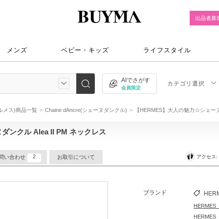
出品者募
メンズ
ベビー・キッズ
ライフスタイル
AIでさがす
カテゴリ選択
会員限定
エルメス)商品一覧
Chaine dAncre(シェーヌダンクル)
【HERMES】大人の魅力☆シェーヌダン
クル Alea II PM ネックレス
2
アクセス
問い合わせ
お取引について
ブランド
HER
HERME
HERME