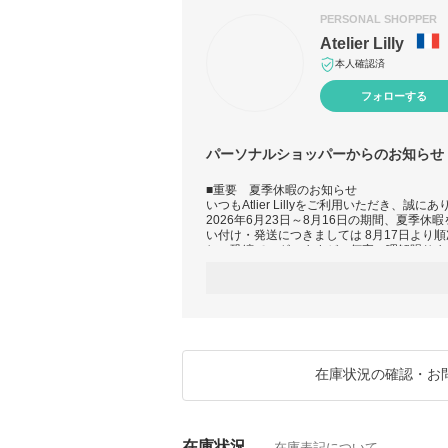
PERSONAL SHOPPER
Atelier Lilly
本人確認済
フォローする
パーソナルショッパーからのお知らせ
■重要 夏季休暇のお知らせ
いつもAtlier Lillyをご利用いただき、誠
2026年6月23日～8月16日の期間、夏季
い付け・発送につきましては 8月17日より
し、恐縮でございますが、何卒ご理解賜りま
在庫状況の確認・お
在庫状況
在庫表記について