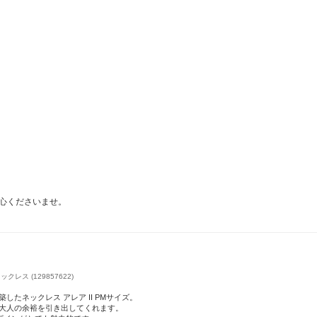
心くださいませ。
クレス (129857622)
たネックレス アレア II PMサイズ。
大人の余裕を引き出してくれます。