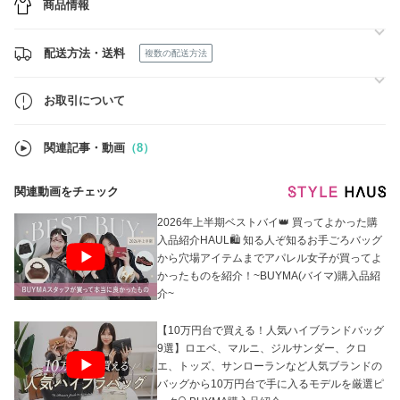
商品情報
https://www.buyma.com/buyer/1593615/post/538475.html
＊即発送可能 手元に在庫あり商品
レディース
配送方法・送料
複数の配送方法
https://www.buyma.com/r/-C1001B1593615O2/?stocks=instock
メンズ
https://www.buyma.com/r/-C1002B1593615/?stocks=instock
お取引について
＊現在GUCCIの商品に関しまして、クーポンが出ておりますので、ぜ
ひご利用くださいませ。
関連記事・動画
（8）
5万円以上の場合、2000円割引
クーポンコード：NHJI9809
関連動画をチェック
2026年上半期ベストバイ👑 買ってよかった購
入品紹介HAUL🛍 知る人ぞ知るお手ごろバッグ
から穴場アイテムまでアパレル女子が買ってよ
かったものを紹介！~BUYMA(バイマ)購入品紹
介~
【10万円台で買える！人気ハイブランドバッグ
9選】ロエベ、マルニ、ジルサンダー、クロ
エ、トッズ、サンローランなど人気ブランドの
バッグから10万円台で手に入るモデルを厳選ピ