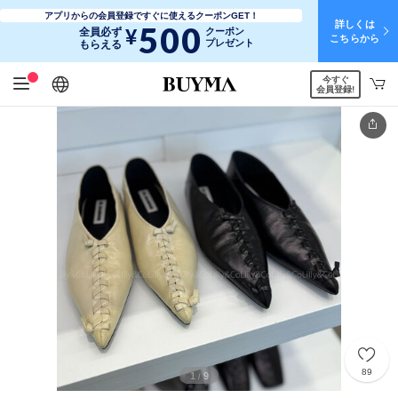
アプリからの会員登録ですぐに使えるクーポンGET！
詳しくは
500
¥
全員必ず
クーポン
こちらから
プレゼント
もらえる
今すぐ
日本語
English
简体中文
繁體中文
会員登録!
89
1
9
/