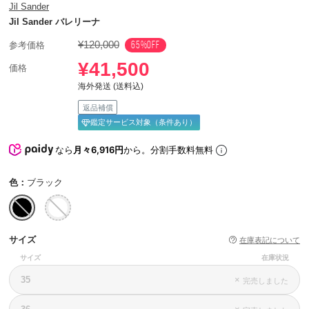
Jil Sander
Jil Sander バレリーナ
¥120,000
65%OFF
参考価格
¥41,500
価格
海外発送 (送料込)
返品補償
鑑定サービス対象（条件あり）
なら
月々6,916円
から。分割手数料無料
色：
ブラック
サイズ
在庫表記について
サイズ
在庫状況
35
×
完売しました