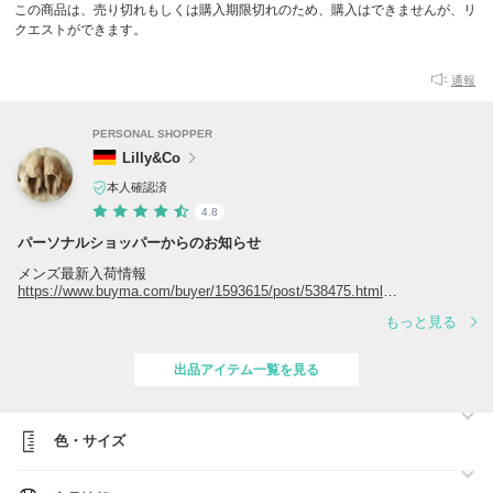
この商品は、売り切れもしくは購入期限切れのため、購入はできませんが、リ
クエストができます。
通報
PERSONAL SHOPPER
Lilly&Co
本人確認済
4.8
パーソナルショッパーからのお知らせ
メンズ最新入荷情報
https://www.buyma.com/buyer/1593615/post/538475.html
もっと見る
SALE SALE SALE
https://www.buyma.com/buyer/1593615/post/543260.html
出品アイテム一覧を見る
Tods シーズンセール
https://www.buyma.com/r/_TODS-トッズ/-C1001B1593615/?rp=1
Max Mara シーズンセール
色・サイズ
https://www.buyma.com/r/_MAXMARA-マックスマーラ/-B1593615/
（メンズ）NEW Arrival!!