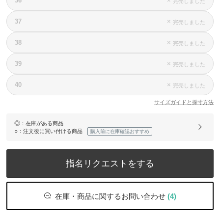
36
×
完売しました
37
×
完売しました
38
×
完売しました
39
×
完売しました
40
×
完売しました
サイズガイドと採寸方法
◎
：在庫がある商品
○
：注文後に買い付ける商品
購入前に在庫確認おすすめ
指名リクエストをする
在庫・商品に関するお問い合わせ
(4)