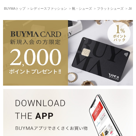
BUYMAトップ
レディースファッション
靴・シューズ
フラットシューズ
Jil