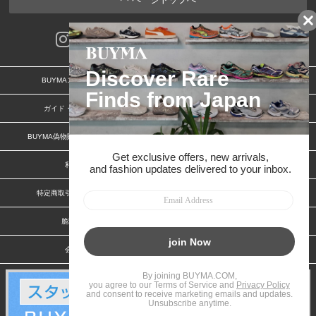
BUYMAスタートガイド
安心への取り組み
ガイド・お問い合わせ
かんたん購入ガイド
BUYMA偽物販売防止の取り組み
BUYMA CARD
利用規約
プライバシー
特定商取引法に関する表記
お客様情報の外部送信について
脆弱性報告
お知らせ(PCサイト)
会社案内
スタッフ募集