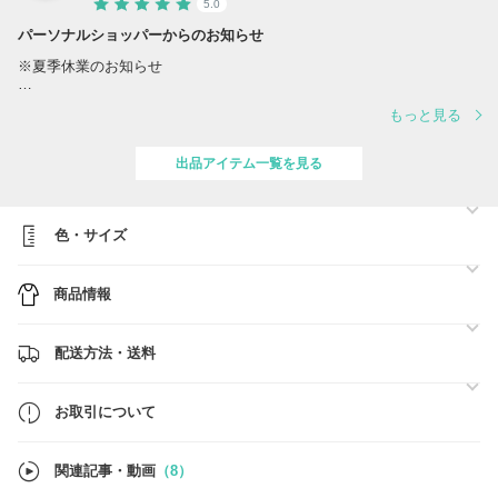
5.0
パーソナルショッパーからのお知らせ
※夏季休業のお知らせ
誠に勝手ながら、夏季休業に伴い、出荷スケジュールを変更させていた
もっと見る
だきます。
対応は下記の通りとなります。
出品アイテム一覧を見る
■スケジュール
・営業日 8/10(月)、12(水) ※営業日の対応時間は【 10:00～17:00 】
でございます。
・休業日 8/8(土)、8/9(日)、11(火)、13(木)、14(金)、15(土)、16(日)
色・サイズ
ご注文確定日時順に、準備ができ次第、順次最短着にてご対応をさせて
商品情報
いただきます。
■BUYMA総合売り上げ【第1位】■関税、送料負担一切なし■
配送方法・送料
●ご注文前に必ず【お取引について】の内容のご確認をお願いいたしま
す。
→
https://www.buyma.com/buyer/841549/post/337736.html
お取引について
●在庫のお問い合わせ
当店では在庫確認の事前問合せは不要です。
関連記事・動画
（8）
買付済の商品のみを販売しており手元に在庫がございます。
ご注文確定後にお客様用の在庫確保を行いますので、ご希望のお品物を