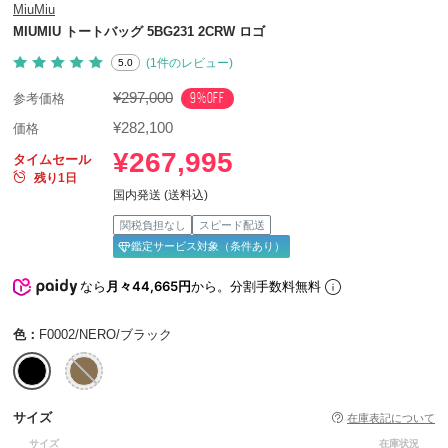
MiuMiu
MIUMIU トートバッグ 5BG231 2CRW ロゴ
(1件のレビュー)
5.0
¥297,000
9%OFF
参考価格
¥282,100
価格
¥267,995
タイムセール
残り1日
国内発送 (送料込)
関税負担なし
スピード配送
鑑定サービス対象（条件あり）
なら
月々44,665円
から。分割手数料無料
色：
F0002/NERO/ブラック
サイズ
在庫表記について
サイズ
在庫状況