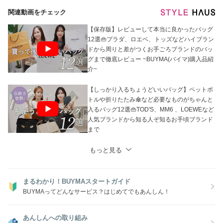
ご注文ください。
関連動画をチェック
※なお、システム上、他サイトでも販売しているため、タイムラグによ
りご注文後に欠品となる場合がございます。
あらかじめご了承ください。
【保存版】レビューして本当に良かったバッグ
12選👜プラダ、ロエベ、トッズなどハイブラン
ドから周りと差がつくお手ごろブランドのバッ
グまで徹底レビュー ~BUYMA(バイマ)購入品紹
介~
【しっかり入るちょうどいいバッグ】ペットボ
トルや折りたたみ傘など必要なものがちゃんと
入るバッグ12選👜TOD'S、MM6 、LOEWEなど
人気ブランドから知る人ぞ知るお手頃ブランド
まで
もっと見る
まるわかり！BUYMAスタートガイド
BUYMAってどんなサービス？はじめてでもあんしん！
あんしんへの取り組み