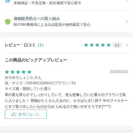
本物保証・不良交換・紛失補償で安心取引
偽物販売防止への取り組み
BUYMA事務局による出品監視や無料鑑定で安心
レビュー・口コミ
（1）
5.0
この商品のピックアップレビュー
2026/06/25
めろめろしょこら さん
色・サイズ：
F0046/COGNAC/ブラウン / TU
サイズ感：
期待していた通り
革の質も滑らかでしっかりしていて、色も想像していた通りのブラウンで気
に入りました！ 荷物がたくさん入るのに、かさばらずに持て 中のファスナー
にすぐ取り出したいものが入れ られるので使いやすそうです(*^^*)
参考になった