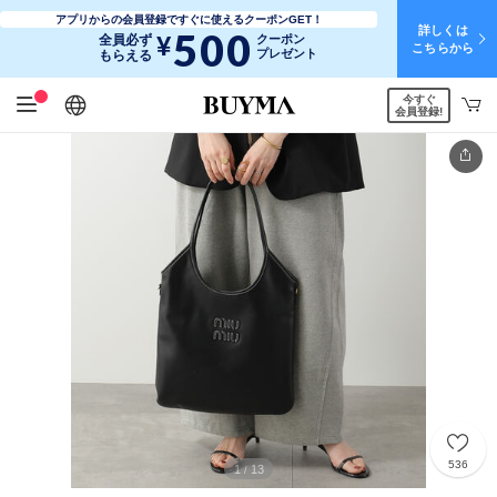
アプリからの会員登録ですぐに使えるクーポンGET！
詳しくは
500
¥
全員必ず
クーポン
こちらから
プレゼント
もらえる
今すぐ
日本語
English
简体中文
繁體中文
会員登録!
536
1
13
/