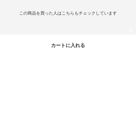
この商品を買った人はこちらもチェックしています
カートに入れる
最近チェックしたアイテム
タイムセール
MIUMIU トートバッグ 5
BG231 2CRW ロゴ
¥267,995
9%OFF