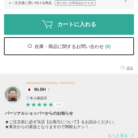
○
：注文後に買い付ける商品
購入前に在庫確認おすすめ
カートに入れる
在庫・商品に関するお問い合わせ
(0)
通報
PREMIUM PERSONAL SHOPPER
Mr.BH
本人確認済
5.0
パーソナルショッパーからのお知らせ
★ご注文前に必ず当店【お取引について】をお読みください。
★東京からの発送となりますので関税もナシ！
※在庫の確保はご入金が完了されたお客様から順にさせて頂きます。
もっと見る
※他モールでも出品しております為、欠品の場合がございます。ご注文