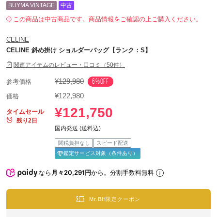
BUYMA VINTAGE
中古
この商品は中古商品です。商品情報をご確認の上ご購入ください。
CELINE
CELINE 斜め掛け ショルダーバッグ【ランク：S】
関連アイテムのレビュー・口コミ（50件）
¥129,980
6%OFF
参考価格
¥122,980
価格
¥121,750
タイムセール
残り2日
国内発送 (送料込)
関税負担なし
スピード配送
鑑定サービス対象（条件あり）
なら
月々20,291円
から。分割手数料無料
Mr.BH限定クーポン