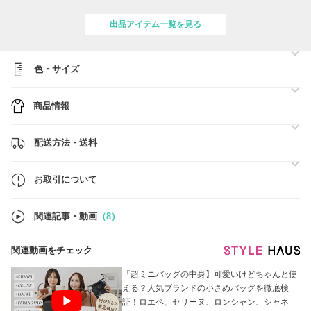
後に欠品の場合でも全額BUYMAよりご返金されますのでご安心くださ
い。
出品アイテム一覧を見る
★ラッピング承ります★
↓↓詳しくはコチラ↓↓
https://www.buyma.com/buyer/705618/post/534320.html#buyermenu_wrap
★営業時間： 10:00-16:00 (土日、祝祭日除く)
色・サイズ
商品情報
配送方法・送料
お取引について
関連記事・動画
（8）
関連動画をチェック
「超ミニバッグの中身】可愛いけどちゃんと使
える？人気ブランドの小さめバッグを徹底検
証！ロエベ、セリーヌ、ロンシャン、シャネ