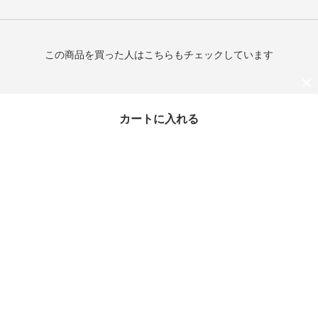
この商品を買った人はこちらもチェックしています
カートに入れる
最近チェックしたアイテム
タイムセール
CELINE 斜め掛け ショ
ルダーバッグ【ランク：
S】
¥121,750