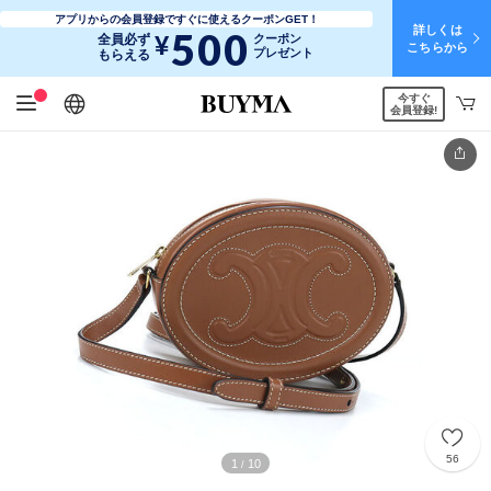
アプリからの会員登録ですぐに使えるクーポンGET！
詳しくは
500
¥
全員必ず
クーポン
こちらから
プレゼント
もらえる
今すぐ
日本語
English
简体中文
繁體中文
会員登録!
56
1
10
/