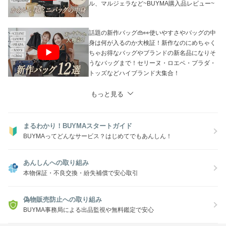
ル、マルジェラなど~BUYMA購入品レビュー~
話題の新作バッグ👜👀使いやすさやバッグの中
身は何が入るのか大検証！新作なのにめちゃく
ちゃお得なバッグやブランドの新名品になりそ
うなバッグまで！セリーヌ・ロエベ・プラダ・
トッズなどハイブランド大集合！
もっと見る
まるわかり！BUYMAスタートガイド
BUYMAってどんなサービス？はじめてでもあんしん！
あんしんへの取り組み
本物保証・不良交換・紛失補償で安心取引
偽物販売防止への取り組み
BUYMA事務局による出品監視や無料鑑定で安心