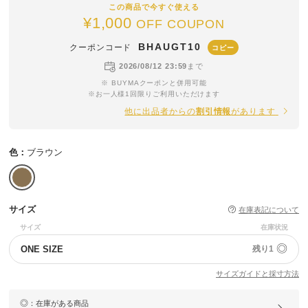
この商品で今すぐ使える
¥1,000
OFF COUPON
BHAUGT10
クーポンコード
コピー
2026/08/12 23:59
まで
※ BUYMAクーポンと併用可能
※お一人様1回限りご利用いただけます
他に出品者からの
割引情報
があります
色：
ブラウン
サイズ
在庫表記について
サイズ
在庫状況
◎
ONE SIZE
残り1
サイズガイドと採寸方法
◎
：在庫がある商品