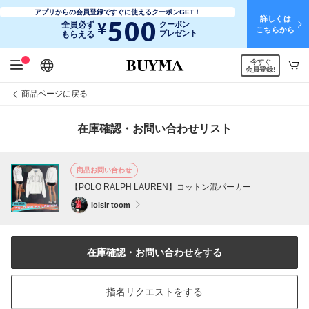
アプリからの会員登録ですぐに使えるクーポンGET！
詳しくは
500
¥
全員必ず
クーポン
こちらから
プレゼント
もらえる
今すぐ
日本語
English
简体中文
繁體中文
会員登録!
商品ページに戻る
在庫確認・お問い合わせリスト
商品お問い合わせ
【POLO RALPH LAUREN】コットン混パーカー
loisir toom
在庫確認・お問い合わせをする
指名リクエストをする