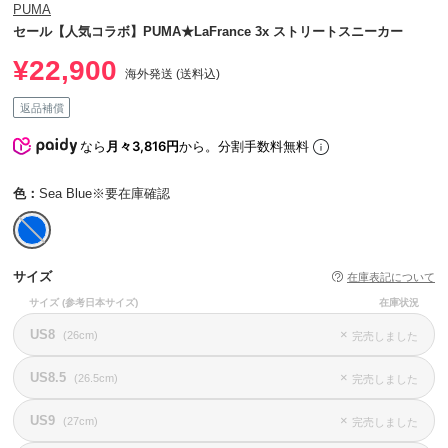
PUMA
セール【人気コラボ】PUMA★LaFrance 3x ストリートスニーカー
¥22,900
海外発送 (送料込)
返品補償
なら
月々3,816円
から。分割手数料無料
色：
Sea Blue※要在庫確認
サイズ
在庫表記について
サイズ
(参考日本サイズ)
在庫状況
US8
×
(26cm)
完売しました
US8.5
×
(26.5cm)
完売しました
US9
×
(27cm)
完売しました