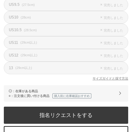
US9.5
×
(27.5cm)
完売しました
US10
×
(28cm)
完売しました
US10.5
×
(28.5cm)
完売しました
US11
×
(29cm以上)
完売しました
US12
×
(29cm以上)
完売しました
13
×
(29cm以上)
完売しました
サイズガイドと採寸方法
◎
：在庫がある商品
○
：注文後に買い付ける商品
購入前に在庫確認おすすめ
指名リクエストをする