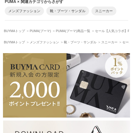
PUMA × 関連カテゴリからさがす
メンズファッション
靴・ブーツ・サンダル
スニーカー
BUYMAトップ
PUMA(プーマ)
PUMA(プーマ)商品一覧
セール【人気コラボ】PUMA
BUYMAトップ
メンズファッション
靴・ブーツ・サンダル
スニーカー
セール【