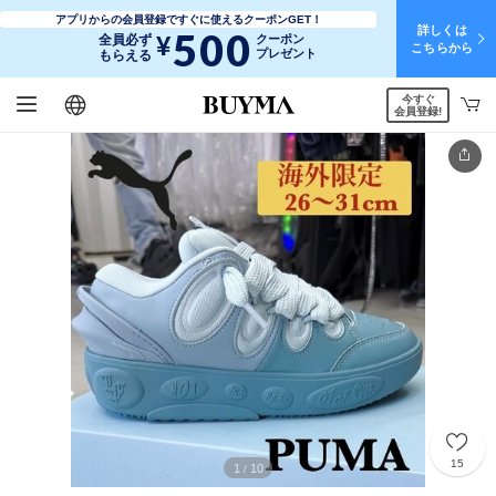
アプリからの会員登録ですぐに使えるクーポンGET！
詳しくは
500
¥
全員必ず
クーポン
こちらから
プレゼント
もらえる
今すぐ
日本語
English
简体中文
繁體中文
会員登録!
15
1
10
/