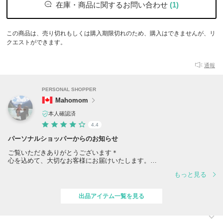
在庫・商品に関するお問い合わせ
(1)
この商品は、売り切れもしくは購入期限切れのため、購入はできませんが、リ
クエストができます。
通報
PERSONAL SHOPPER
Mahomom
本人確認済
4.4
パーソナルショッパーからのお知らせ
ご覧いただきありがとうございます＊
心を込めて、大切なお客様にお届けいたします。
もっと見る
この度は数あるショップの中からMahomomをご覧いただきありがとう
ございます。100%正規品をお約束しております。安心してお買い物を
お楽しみくださいませ。
出品アイテム一覧を見る
ご不明な点がございましたら、どうぞお気軽にお問い合わせください。
【配送について】