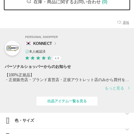
在庫・商品に関するお問い合わせ
(0)
通報
PERSONAL SHOPPER
KONNECT
本人確認済
4.8
パーソナルショッパーからのお知らせ
【100%正規品】
・正規販売店・ブランド直営店・正規アウトレット店のみから買付を行
い、すべて正規ルートで仕入れております。
もっと見る
・過去一度も偽物はなく、100%正規品の販売をお約束いたします。
・卸価格での仕入れにより、確かな正規品を競争力のある価格でご提供
しております。
出品アイテム一覧を見る
【在庫について】
・人気商品を多数取り扱っており在庫が変動しやすいため、ご注文前の
在庫確認をおすすめいたします。お問い合わせには迅速に対応いたしま
色・サイズ
す。
【配送について】