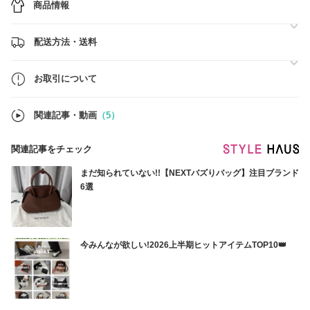
商品情報
・すべて追跡番号付きの配送方法でお届けいたします。
・地域を問わず追加料金は一切発生いたしません。発送通知後3～6日
ほどでお受け取りいただけます。
配送方法・送料
【ご購入前のご確認】
・仕入れの都合上、ショッピングバッグやギフト包装は付属しない場合
がございます。
お取引について
・ご注文確定後のサイズ・デザイン変更、キャンセルはお受けいたしか
ねます。
・当店商品はBUYMA「返品補償制度」の対象です（一部除く）。ご利
関連記事・動画
（5）
用には「あんしんプラス」へのご加入が必要です。
ご不明な点はお気軽にお問い合わせくださいませ。
関連記事をチェック
まだ知られていない!!【NEXTバズりバッグ】注目ブランド
6選
今みんなが欲しい!2026上半期ヒットアイテムTOP10👑