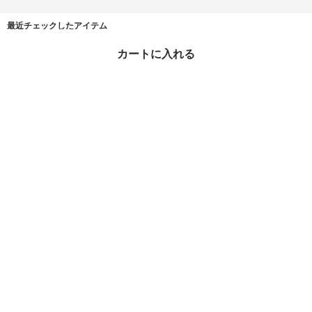
最近チェックしたアイテム
カートに入れる
送料・関税込 | HELMUT
LANG | Zip Trucker Jac
ket P06DW101 AA5
¥57,583
23%OFF