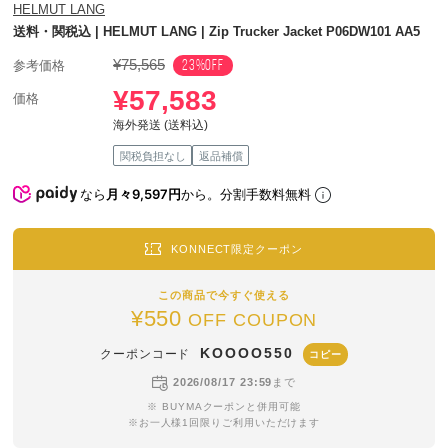
HELMUT LANG
送料・関税込 | HELMUT LANG | Zip Trucker Jacket P06DW101 AA5
¥75,565
23%OFF
参考価格
¥57,583
価格
海外発送 (送料込)
関税負担なし
返品補償
なら
月々9,597円
から。分割手数料無料
KONNECT限定クーポン
この商品で今すぐ使える
¥550
OFF COUPON
KOOOO550
クーポンコード
コピー
2026/08/17 23:59
まで
※ BUYMAクーポンと併用可能
※お一人様1回限りご利用いただけます