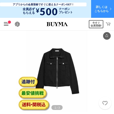
アプリからの会員登録ですぐに使えるクーポンGET！
詳しくは
500
¥
全員必ず
クーポン
こちらから
プレゼント
もらえる
今すぐ
日本語
English
简体中文
繁體中文
会員登録!
1
3
/