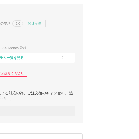
信の早さ
関連記事
5.0
2024/04/05 登録
テム一覧を見る
ずお読みください
よる対応の為、ご注文後のキャンセル、 追
さい。
なった商品は、再度掲載させていただきま
ただけない方に関しては、 ご注文をお断り
ご了承ください。
ただいたお荷物が当社に返送されてきた場