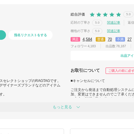
総合評価
5.0
応対の丁寧さ
関連記事
返
5.0
梱包の丁寧さ
関連記事
5.0
指名リクエストをする
4,584
70
27
満足
普通
不満
フォロワー
4,183
出品数
78,187
出品アイ
お取引について
ご購入の前に必
セレクトショップのRAGTAGです。
■キャンセルについて
デザイナーズブランドなどのアイテム
ご注文から発送まで自動処理システムに
す。
加、変更はできませんのでご了承くだ
ご入金の確認が取れず、キャンセルと
す。
もっと見る
/index.html
度々のキャンセルや、ルールをお守りい
させていただく場合もございますので
長期不在・受取辞退により、ご注文い
合、ご注文はキャンセルとなります。