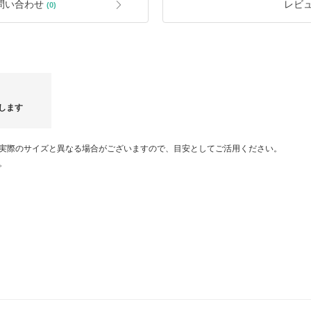
問い合わせ
レビ
(0)
■返品について
下記には、通信販売の返品についての
内容をよくご確認の上ご注文ください
取り扱い商品は全てリサイクル品です
交換やイメージ違い・サイズ違いなど
させていただいております。
商品詳細に記載している瑕疵についての
ださい。
します
また、リサイクル品の特性上、初期付
外し可能な付属品は、「付属品」欄に
実際のサイズと異なる場合がございますので、目安としてご活用ください。
。
≪商品情報に記載のない不具合があっ
商品到着時に、万が一商品に不具合を
日以内に取引メッセージよりご連絡く
ご連絡を確認次第、担当よりご案内さ
お品物のご返送が必要な場合は、手順
NEW ARRIVALS（8/5新着分)
NE
NEW
NEW