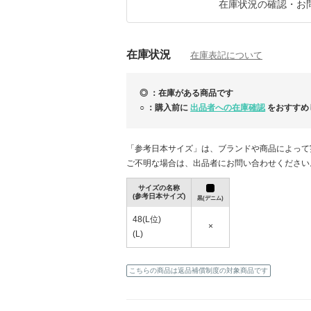
△タイムセール商品
在庫状況の確認・お
https://www.buyma.com/r/-B12028580/?ts=1
在庫状況
在庫表記について
◎ ：在庫がある商品です
○ ：購入前に
出品者への在庫確認
をおすすめ
「参考日本サイズ」は、ブランドや商品によって
ご不明な場合は、出品者にお問い合わせください
サイズの名称
(参考日本サイズ)
黒(デニム)
48(L位)
×
(L)
NEW ARRIVALS（8/6新着分)
NEW
こちらの商品は返品補償制度の対象商品です