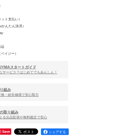
K
Y（ネット支払い）
（auかんたん決済）
ay
振込
（ペイジー）
UYMAスタートガイド
んなサービス？はじめてでもあんしん！
り組み
交換・紛失補償で安心取引
の取り組み
による出品監視や無料鑑定で安心
Save
シェアする