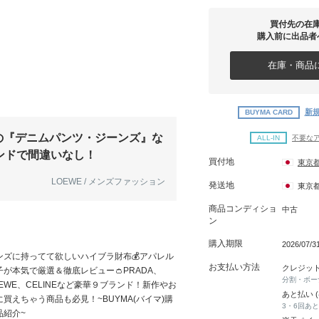
買付先の在
購入前に出品者
在庫・商品に
新規
BUYMA CARD
の『デニムパンツ・ジーンズ』な
ALL-IN
不要な
ンドで間違いなし！
買付地
東京
LOEWE / メンズファッション
発送地
東京
商品コンディショ
中古
ン
購入期限
2026/07/3
ンズに持ってて欲しいハイブラ財布💰アパレル
お支払い方法
クレジッ
子が本気で厳選＆徹底レビュー👛PRADA、
分割・ボー
OEWE、CELINEなど豪華９ブランド！新作やお
あと払い 
に買えちゃう商品も必見！~BUYMA(バイマ)購
3・6回あ
品紹介~