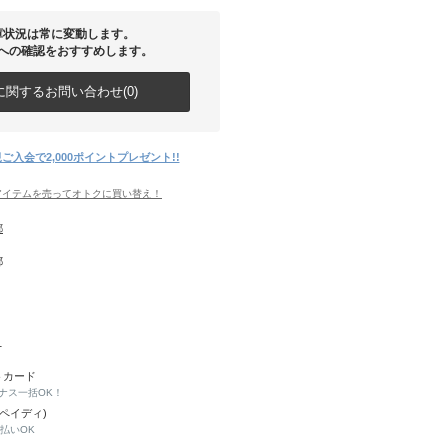
庫状況は常に変動します。
への確認をおすすめします。
関するお問い合わせ(0)
ご入会で2,000ポイントプレゼント!!
アイテムを売ってオトクに買い替え！
都
都
1
トカード
ナス一括OK！
(ペイディ)
と払いOK