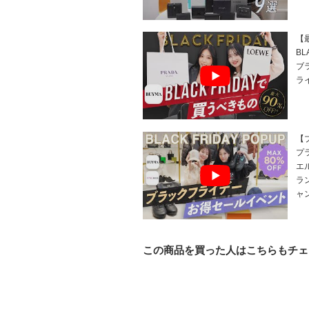
【最
BL
ブ
ラ
【
プ
エ
ラ
ャ
この商品を買った人はこちらもチェ