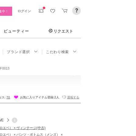
ログイン
集中！
ビューティー
リクエスト
ブランド選択
こだわり検索
F0013
セス:
70
お気に入りアイテム登録:
2人
通報する
WE
i
（ロエベ） × ヴィンテージ(中古)
（ロエベ） × パンツ・ボトムス（メンズ） ×