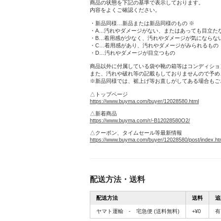
商品の状態を下記の基準で表示しております。
内容をよくご確認ください。
・新品同様…新品または新品同様のもの ※
・A…汚れやダメージがない、またはあっても目立た
・B…着用感が少なく、汚れやダメージが気にならな
・C…着用感があり、汚れやダメージがみられるもの
・D…汚れやダメージが目立つもの
商品以外に付属している袋や靴の箱等はコンディショ
また、汚れや破れ等の記載もしておりませんので予め
※新品同様では、裾上げ等お直しがしてある場合もご
△トップページ
https://www.buyma.com/buyer/12028580.html
△新着商品
https://www.buyma.com/r/-B12028580O2/
△クーポン、タイムセール等最新情報
https://www.buyma.com/buyer/12028580/post/index.ht
配送方法・送料
配送方法
送料
追
ヤマト運輸 - 宅急便
(送料無料)
+¥0
有