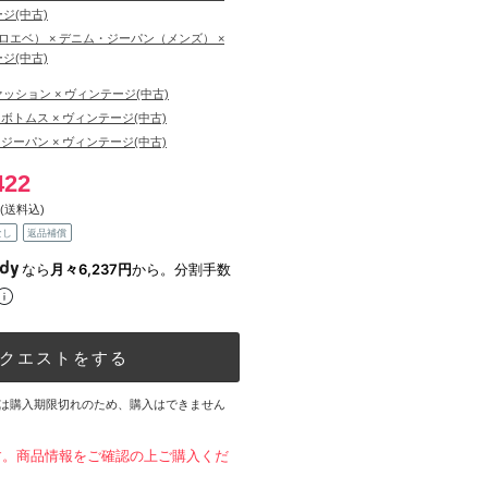
ジ(中古)
（ロエベ） × デニム・ジーパン（メンズ） ×
ジ(中古)
ッション × ヴィンテージ(中古)
ボトムス × ヴィンテージ(中古)
ジーパン × ヴィンテージ(中古)
422
(送料込)
なし
返品補償
なら
月々6,237円
から。分割手数
クエストをする
は購入期限切れのため、購入はできません
す。商品情報をご確認の上ご購入くだ