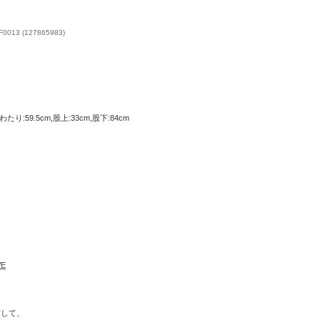
013 (127865983)
たり:59.5cm,股上:33cm,股下:84cm
WE
慮して、