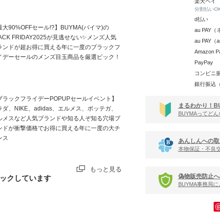
楽天ペイ
分割払いO
d払い
大90%OFFセール!?】BUYMA(バイマ)の
au PA
ACK FRIDAY2025が見逃せない✨メンズ人気
au PAY
ランドが超お得に買える年に一度のブラックフ
Amazon P
イデーセールのメンズ目玉商品を厳選ピック！
PayPay
コンビニ
銀行振込
ブラックフライデーPOPUPセールイベント】
まるわかり！B
ラダ、NIKE、adidas、エルメス、ボッテガ、
BUYMAってど
ルメスなど人気ブランドや知る人ぞ知る穴場ブ
ンドが衝撃価格でお得に買える年に一度の大チ
ンス
あんしんへの取
本物保証・不良
もっと見る
偽物販売防止へ
ックしています
BUYMA事務局