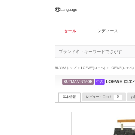
English
日本語
简体中文
繁體中文
Language
セール
レディース
BUYMAトップ
LOEWE(ロエベ)
LOEWE(ロエベ
LOEWE ロエベ
BUYMA VINTAGE
中古
0
基本情報
レビュー・口コミ
お