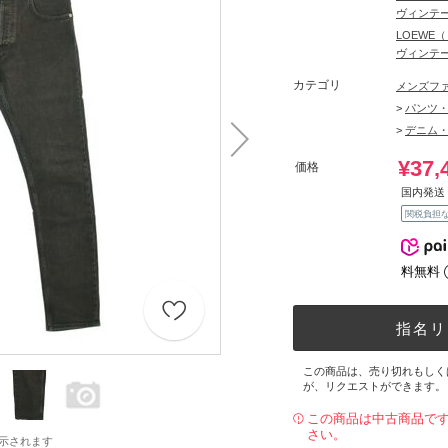
ヴィンテー
LOEWE
ヴィンテー
カテゴリ
メンズファ
>
パンツ・
>
デニム・
¥37,
価格
国内発送 
関税負担
料無料
指名リ
この商品は、売り切れもしく
が、リクエストができます。
この商品は中古商品で
さい。
示されます