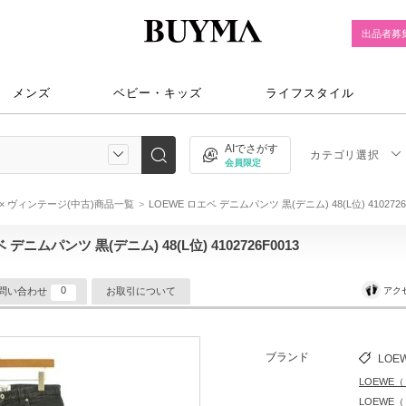
出品者募
メンズ
ベビー・キッズ
ライフスタイル
AIでさがす
カテゴリ選択
会員限定
) × ヴィンテージ(中古)商品一覧
LOEWE ロエベ デニムパンツ 黒(デニム) 48(L位) 4102726
 デニムパンツ 黒(デニム) 48(L位) 4102726F0013
0
アク
問い合わせ
お取引について
ブランド
LOE
LOEWE
LOEWE