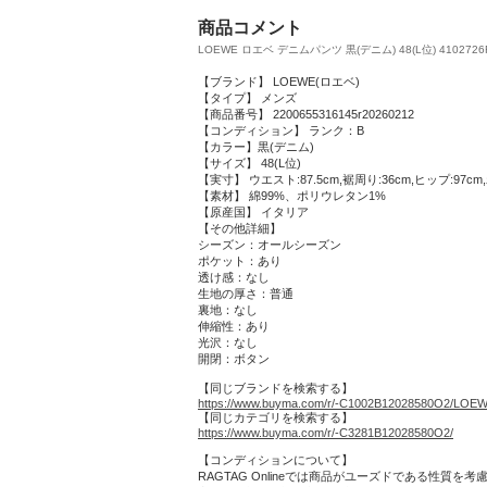
商品コメント
LOEWE ロエベ デニムパンツ 黒(デニム) 48(L位) 4102726F0
【ブランド】 LOEWE(ロエベ)
【タイプ】 メンズ
【商品番号】 2200655316145r20260212
【コンディション】 ランク：B
【カラー】黒(デニム)
【サイズ】 48(L位)
【実寸】 ウエスト:87.5cm,裾周り:36cm,ヒップ:97cm,わ
【素材】 綿99%、ポリウレタン1%
【原産国】 イタリア
【その他詳細】
シーズン：オールシーズン
ポケット：あり
透け感：なし
生地の厚さ：普通
裏地：なし
伸縮性：あり
光沢：なし
開閉：ボタン
【同じブランドを検索する】
https://www.buyma.com/r/-C1002B12028580O2/LOE
【同じカテゴリを検索する】
https://www.buyma.com/r/-C3281B12028580O2/
【コンディションについて】
RAGTAG Onlineでは商品がユーズドである性質を考