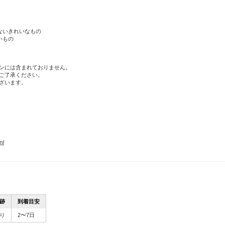
ないきれいなもの
いもの
ンには含まれておりません。
ご了承ください。
ざいます。
ml
跡
到着目安
り
2〜7日