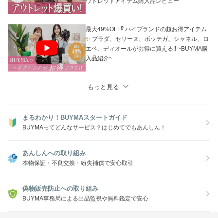
ウトレットアイテム購入品レビュー
最大49%OFF⁉ ハイブランドの超お得アイテム
✨ プラダ、セリーヌ、ボッテガ、シャネル、ロ
エベ、ディオールがお得に買える!! ~BUYMA購
入品紹介~
もっと見る
まるわかり！BUYMAスタートガイド
BUYMAってどんなサービス？はじめてでもあんしん！
あんしんへの取り組み
本物保証・不良交換・紛失補償で安心取引
偽物販売防止への取り組み
BUYMA事務局による出品監視や無料鑑定で安心