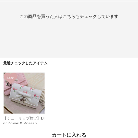
この商品を買った人はこちらもチェックしています
最近チェックしたアイテム
【チューリップ柄♡】Di
or Doves & Roses 2つ
折 財布
¥151,000
カートに入れる