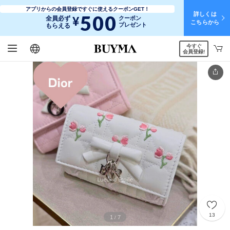
アプリからの会員登録ですぐに使えるクーポンGET！
詳しくは
500
¥
全員必ず
クーポン
こちらから
プレゼント
もらえる
今すぐ
日本語
English
简体中文
繁體中文
会員登録!
13
1
7
/