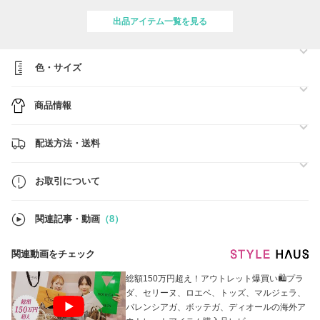
●当店の掲載商品は全て各ブランドの検品を通過した「新品・未使用・
出品アイテム一覧を見る
正規品」となります。
偽物の取扱いはございません。ご希望いただければ買い付け時のレシー
トをおつけさせていただくことができます。
色・サイズ
●全商品、送料無料でお届けします。
●海外からの配送になりますが、出来るだけ早い発送を心がけ、現地の
商品情報
状況も逐一ご共有させていただき、安心したお取引をさせていただきま
す。
※安心したお取引のためにご注文の前に必ず【お取引について】をご一
配送方法・送料
読ください。
気になる商品やご質問等ございましたら、まだ当店で出品されていない
お取引について
商品お気軽にお問い合わせください。
関連記事・動画
（8）
関連動画をチェック
総額150万円超え！アウトレット爆買い🛍プラ
ダ、セリーヌ、ロエベ、トッズ、マルジェラ、
バレンシアガ、ボッテガ、ディオールの海外ア