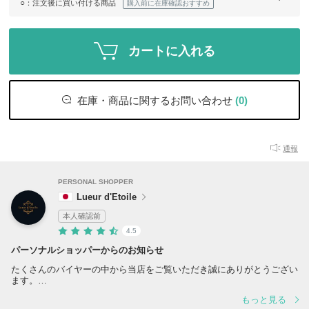
○
：注文後に買い付ける商品
購入前に在庫確認おすすめ
カートに入れる
在庫・商品に関するお問い合わせ
(0)
通報
PERSONAL SHOPPER
Lueur d'Etoile
本人確認前
4.5
パーソナルショッパーからのお知らせ
たくさんのバイヤーの中から当店をご覧いただき誠にありがとうござい
ます。
皆様にご満足していただけるように、安心してお取引していただけるよ
もっと見る
う精一杯勤めて参りますので、どうぞよろしくお願い申し上げます。