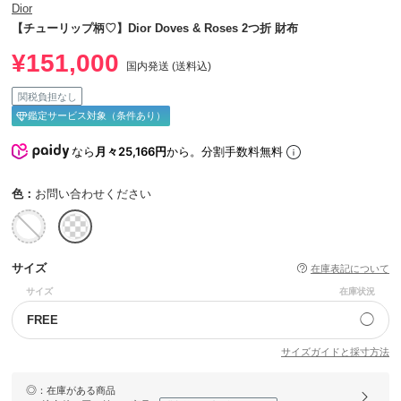
Dior
【チューリップ柄♡】Dior Doves & Roses 2つ折 財布
¥151,000
国内発送 (送料込)
関税負担なし
鑑定サービス対象（条件あり）
なら
月々25,166円
から。分割手数料無料
色：
お問い合わせください
サイズ
在庫表記について
サイズ
在庫状況
◯
FREE
サイズガイドと採寸方法
◎
：在庫がある商品