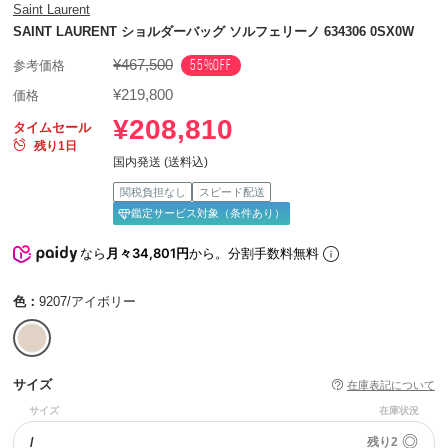
Saint Laurent
SAINT LAURENT ショルダーバッグ ソルフェリーノ 634306 0SX0W
¥467,500
55%OFF
参考価格
¥219,800
価格
¥208,810
タイムセール
残り1日
国内発送 (送料込)
関税負担なし
スピード配送
鑑定サービス対象（条件あり）
なら
月々34,801円
から。分割手数料無料
色：
9207/アイボリー
サイズ
在庫表記について
サイズ
在庫状況
◎
/
残り2