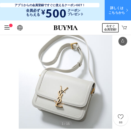
アプリからの会員登録ですぐに使えるクーポンGET！
詳しくは
500
¥
全員必ず
クーポン
こちらから
プレゼント
もらえる
今すぐ
日本語
English
简体中文
繁體中文
会員登録!
88
1
15
/