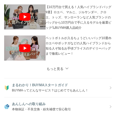
りご注文後に欠品となる場合がございます。
あらかじめご了承ください。
【10万円台で買える！人気ハイブランドバッグ
9選】ロエベ、マルニ、ジルサンダー、クロ
エ、トッズ、サンローランなど人気ブランドの
バッグから10万円台で手に入るモデルを厳選ピ
ック🔍BUYMA購入品紹介
ペットボトルが入るちょうどいいバッグ10選👜
ロエベやボッテガなどの人気ハイブランドから
知る人ぞ知るお手頃プライスのデイリーバッグ
まで徹底レビュー！
もっと見る
まるわかり！BUYMAスタートガイド
BUYMAってどんなサービス？はじめてでもあんしん！
あんしんへの取り組み
本物保証・不良交換・紛失補償で安心取引