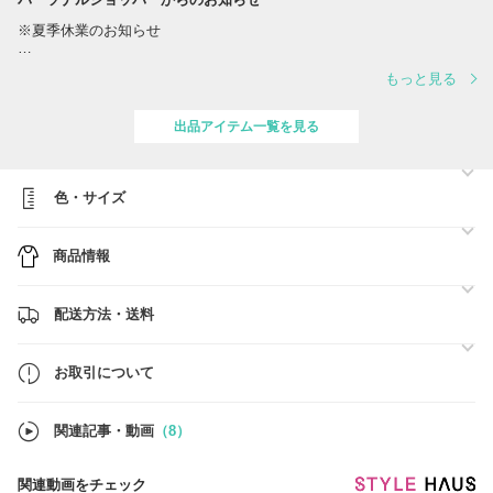
※夏季休業のお知らせ
誠に勝手ながら、夏季休業に伴い、出荷スケジュールを変更させていた
もっと見る
だきます。
対応は下記の通りとなります。
出品アイテム一覧を見る
■スケジュール
・営業日 8/10(月)、12(水) ※営業日の対応時間は【 10:00～17:00 】
でございます。
・休業日 8/8(土)、8/9(日)、11(火)、13(木)、14(金)、15(土)、16(日)
色・サイズ
ご注文確定日時順に、準備ができ次第、順次最短着にてご対応をさせて
商品情報
いただきます。
■BUYMA総合売り上げ【第1位】■関税、送料負担一切なし■
配送方法・送料
●ご注文前に必ず【お取引について】の内容のご確認をお願いいたしま
す。
→
https://www.buyma.com/buyer/841549/post/337736.html
お取引について
●在庫のお問い合わせ
当店では在庫確認の事前問合せは不要です。
関連記事・動画
（8）
買付済の商品のみを販売しており手元に在庫がございます。
ご注文確定後にお客様用の在庫確保を行いますので、ご希望のお品物を
ご注文ください。
関連動画をチェック
※なお、システム上、他サイトでも販売しているため、タイムラグによ