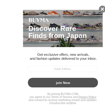
ページトップへ
BUYMAスタートガイド
安心への取り組み
ガイド・お問い合わせ
かんたん購入ガイド
BUYMA偽物販売防止の取り組み
BUYMA CARD
利用規約
プライバシー
特定商取引法に関する表記
お客様情報の外部送信について
脆弱性報告
お知らせ(PCサイト)
会社案内
スタッフ募集