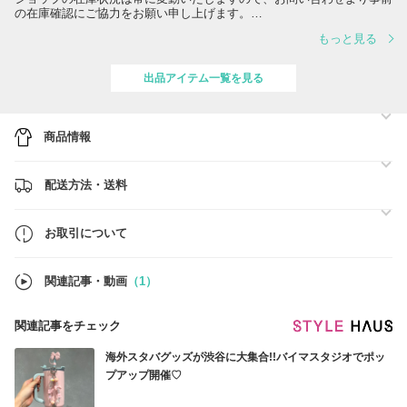
の在庫確認にご協力をお願い申し上げます。
もっと見る
お顔の見えないお取引ですので、BUYMAでのお買い物が初めての方で
も、 安心してお買い物を楽しんで頂けるよう迅速・丁寧な対応を心が
けております。
出品アイテム一覧を見る
誠実にご対応させて頂きますので、安心してお買い物をお楽しみくださ
い。
商品情報
配送方法・送料
お取引について
関連記事・動画
（1）
関連記事をチェック
海外スタバグッズが渋谷に大集合!!バイマスタジオでポッ
プアップ開催♡