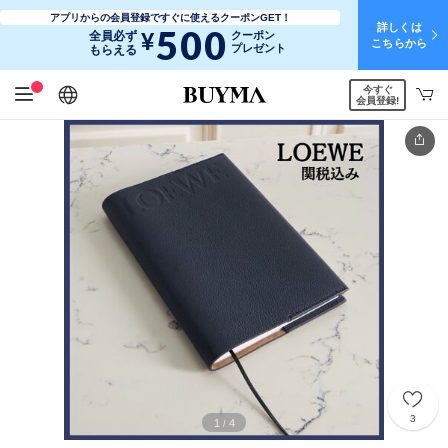
アプリからの会員登録ですぐに使えるクーポンGET！
詳しくは
500
¥
全員必ず
クーポン
こちらから
プレゼント
もらえる
今すぐ
日本語
English
简体中文
繁體中文
会員登録!
3
1
4
/