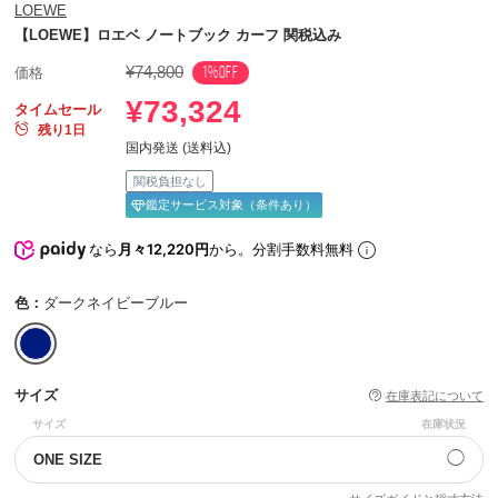
LOEWE
【LOEWE】ロエベ ノートブック カーフ 関税込み
¥74,800
1%OFF
価格
¥73,324
タイムセール
残り1日
国内発送 (送料込)
関税負担なし
鑑定サービス対象（条件あり）
なら
月々12,220円
から。分割手数料無料
色：
ダークネイビーブルー
サイズ
在庫表記について
サイズ
在庫状況
◯
ONE SIZE