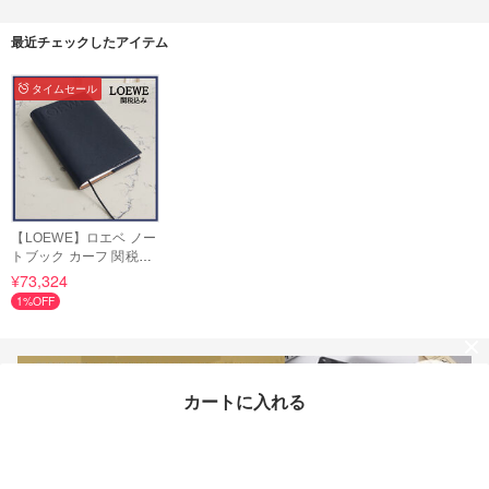
最近チェックしたアイテム
タイムセール
【LOEWE】ロエベ ノー
トブック カーフ 関税込
み
¥73,324
1%OFF
カートに入れる