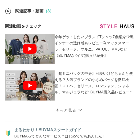
●在庫のお問い合わせ
当店では在庫確認の事前問合せは不要です。
関連記事・動画
（8）
買付済の商品のみを販売しており手元に在庫がございます。
ご注文確定後にお客様用の在庫確保を行いますので、ご希望のお品物を
ご注文ください。
関連動画をチェック
※なお、システム上、他サイトでも販売しているため、タイムラグによ
りご注文後に欠品となる場合がございます。
あらかじめご了承ください。
今年ゲットしたいブランドTシャツ7点紹介👕黒
インナーの透け感もレビュー🔍マックスマー
ラ、セリーヌ、マルニ、PATOU、MM6など
【BUYMA(バイマ)購入品紹介】
「超ミニバッグの中身】可愛いけどちゃんと使
える？人気ブランドの小さめバッグを徹底検
証！ロエベ、セリーヌ、ロンシャン、シャネ
ル、マルジェラなど~BUYMA購入品レビュー~
もっと見る
まるわかり！BUYMAスタートガイド
BUYMAってどんなサービス？はじめてでもあんしん！