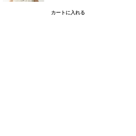
カートに入れる
CELINE ニットベスト R
X0I70100 Triomphe ト
リオンフ
¥122,500
30%OFF