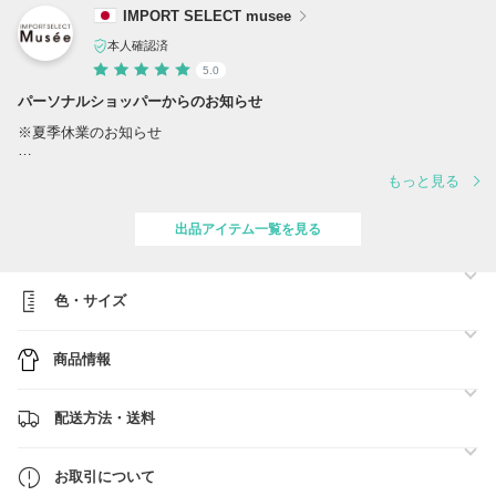
IMPORT SELECT musee
本人確認済
5.0
パーソナルショッパーからのお知らせ
※夏季休業のお知らせ
誠に勝手ながら、夏季休業に伴い、出荷スケジュールを変更させていた
もっと見る
だきます。
対応は下記の通りとなります。
出品アイテム一覧を見る
■スケジュール
・営業日 8/10(月)、12(水) ※営業日の対応時間は【 10:00～17:00 】
でございます。
・休業日 8/9(日)、11(火)、13(木)、14(金)、15(土)、16(日)
色・サイズ
ご注文確定日時順に、準備ができ次第、順次最短着にてご対応をさせて
商品情報
いただきます。
■BUYMA総合売り上げ【第1位】■関税、送料負担一切なし■
配送方法・送料
●ご注文前に必ず【お取引について】の内容のご確認をお願いいたしま
す。
→
https://www.buyma.com/buyer/841549/post/337736.html
お取引について