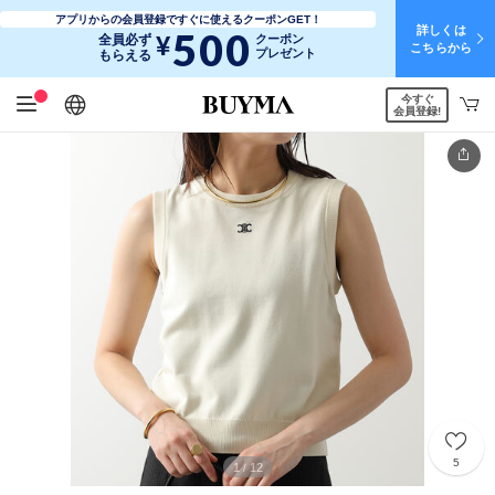
アプリからの会員登録ですぐに使えるクーポンGET！
詳しくは
500
¥
全員必ず
クーポン
こちらから
プレゼント
もらえる
今すぐ
日本語
English
简体中文
繁體中文
会員登録!
5
1
12
/