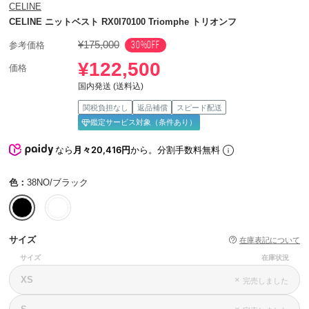
CELINE
CELINE ニットベスト RX0I70100 Triomphe トリオンフ
¥175,000
30%OFF
参考価格
¥122,500
価格
国内発送 (送料込)
関税負担なし
返品補償
スピード配送
鑑定サービス対象（条件あり）
なら
月々20,416円
から。分割手数料無料
色：
38NO/ブラック
サイズ
在庫表記について
サイズ
在庫状況
XS
×
完売しました