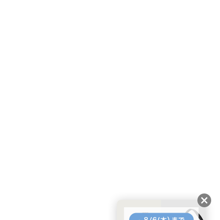
友だちに追加して
BUYMA会員だけの
お得な情報をGET!
ポイント還元サービス
ページトップへ
BUYMAスタートガイド
安心への取り組み
ガイド・お問い合わせ
かんたん購入ガイド
BUYMA偽物販売防止の取り組み
BUYMA CARD
利用規約
プライバシー
特定商取引法に関する表記
お客様情報の外部送信について