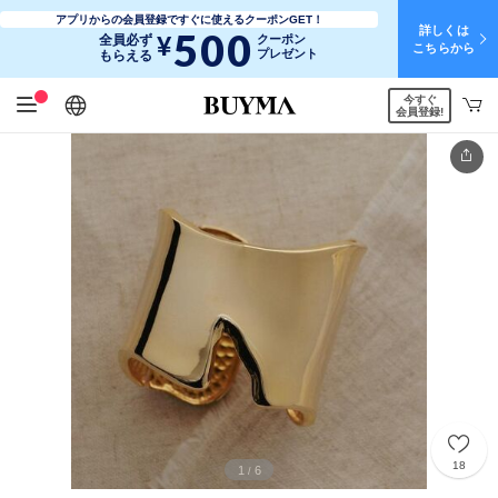
アプリからの会員登録ですぐに使えるクーポンGET！
詳しくは
500
¥
全員必ず
クーポン
こちらから
プレゼント
もらえる
今すぐ
日本語
English
简体中文
繁體中文
会員登録!
18
1
6
/