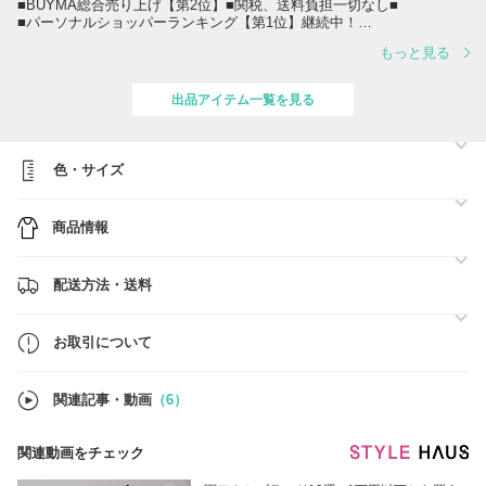
■BUYMA総合売り上げ【第2位】■関税、送料負担一切なし■
■パーソナルショッパーランキング【第1位】継続中！
もっと見る
●ご注文前に必ず【お取引について】の内容のご確認をお願いいたしま
す。
→
https://www.buyma.com/buyer/841549/post/337736.html
出品アイテム一覧を見る
●お届け日時
営業日の13時までにご注文(決済完了済)で最短翌日着※一部地域・お取
り寄せ商品を除く
色・サイズ
13時以降のご注文(決済完了済)については翌営業日の対応とさせていた
だきます。
商品情報
●在庫のお問い合わせ
買付済の商品のみを販売しており手元に在庫がございます。
ご注文確定後にお客様用の在庫確保を行いますので、在庫確認のお問合
配送方法・送料
せ無しでご注文下さい。
※尚、システム上、他サイトでも販売している為タイムラグによりご注
文後に欠品となる場合がございます事ご了承下さい。
お取引について
●古物商表記項目
氏名又は名称 株式会社マークス&ラン
関連記事・動画
（6）
許可公安委員会名 大阪府公安委員会
許可証番号 第62107R051254号
関連動画をチェック
●営業時間について
日本時間■10:00～17:00（土・日・祝除く）