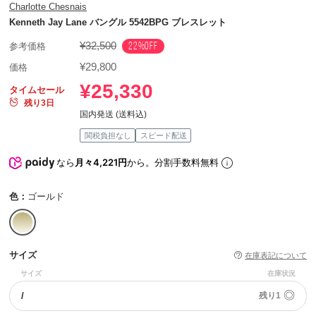
Charlotte Chesnais
Kenneth Jay Lane バングル 5542BPG ブレスレット
¥32,500
22%OFF
参考価格
¥29,800
価格
¥25,330
タイムセール
残り3日
国内発送 (送料込)
関税負担なし
スピード配送
なら
月々4,221円
から。分割手数料無料
色：
ゴールド
サイズ
在庫表記について
サイズ
在庫状況
◎
/
残り1