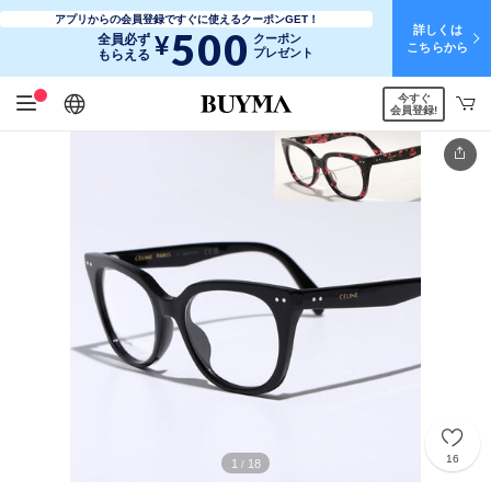
アプリからの会員登録ですぐに使えるクーポンGET！
詳しくは
500
¥
全員必ず
クーポン
こちらから
プレゼント
もらえる
今すぐ
日本語
English
简体中文
繁體中文
会員登録!
16
1
18
/