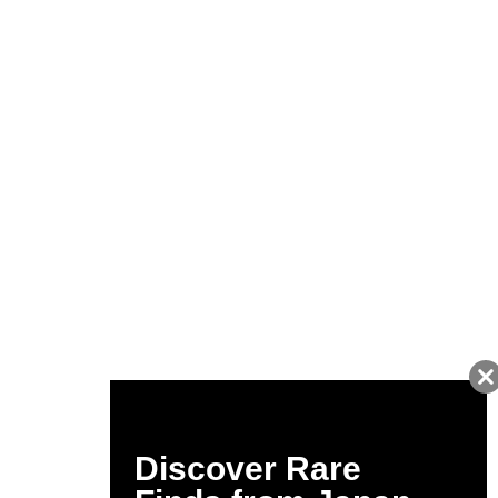
友だちに追加して
BUYMA会員だけの
お得な情報をGET!
ポイント還元サービス
ページトップへ
BUYMAスタートガイド
安心への取り組み