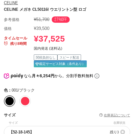
CELINE
CELINE メガネ CL50116I ウエリントン型 ロゴ
¥51,700
27%OFF
参考価格
¥39,500
価格
¥37,525
タイムセール
残り8時間
国内発送 (送料込)
関税負担なし
スピード配送
鑑定サービス対象（条件あり）
なら
月々6,254円
から。分割手数料無料
色：
001/ブラック
サイズ
在庫表記について
サイズ
在庫状況
◎
【52-18-145】
残り3