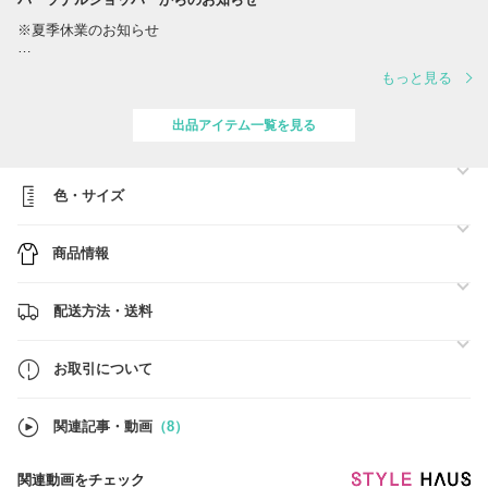
※夏季休業のお知らせ
誠に勝手ながら、夏季休業に伴い、出荷スケジュールを変更させていた
もっと見る
だきます。
対応は下記の通りとなります。
出品アイテム一覧を見る
■スケジュール
・営業日 8/10(月)、12(水) ※営業日の対応時間は【 10:00～17:00 】
でございます。
・休業日 8/8(土)、8/9(日)、11(火)、13(木)、14(金)、15(土)、16(日)
色・サイズ
ご注文確定日時順に、準備ができ次第、順次最短着にてご対応をさせて
商品情報
いただきます。
■BUYMA総合売り上げ【第1位】■関税、送料負担一切なし■
配送方法・送料
●ご注文前に必ず【お取引について】の内容のご確認をお願いいたしま
す。
→
https://www.buyma.com/buyer/841549/post/337736.html
お取引について
●在庫のお問い合わせ
当店では在庫確認の事前問合せは不要です。
関連記事・動画
（8）
買付済の商品のみを販売しており手元に在庫がございます。
ご注文確定後にお客様用の在庫確保を行いますので、ご希望のお品物を
ご注文ください。
関連動画をチェック
※なお、システム上、他サイトでも販売しているため、タイムラグによ