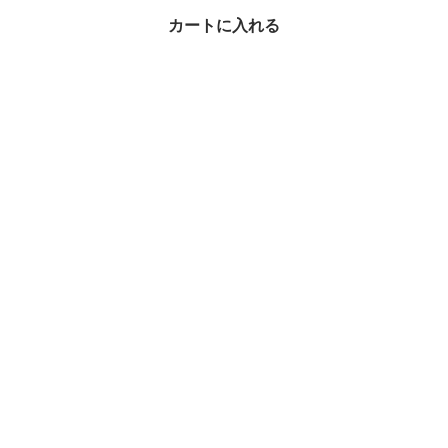
CELINE メガネ CL5011
カートに入れる
6I ウエリントン型 ロゴ
¥37,525
27%OFF
メガネ × CELINE(セリーヌ)の人気アイテムランキング