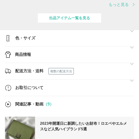
Balenciaga・Prada・MiuMiu・Maison Margiela・Bottega Veneta・
もっと見る
Dior・Loewe・Celine・Tod’s など、人気のハイブランドを豊富にライ
ンナップ。
出品アイテム一覧を見る
当店では、法人契約による正規ルートでの買付けを実現し、信頼と品質
を兼ね備えたアイテムを特別価格でご提供。
さらに【タイムセール】も同時開催中！
色・サイズ
今だけの限定プライスを、ぜひお見逃しなく
商品情報
配送方法・送料
複数の配送方法
お取引について
関連記事・動画
（9）
2023年開運日に新調したいお財布！ロエベやエルメ
スなど人気ハイブランド5選