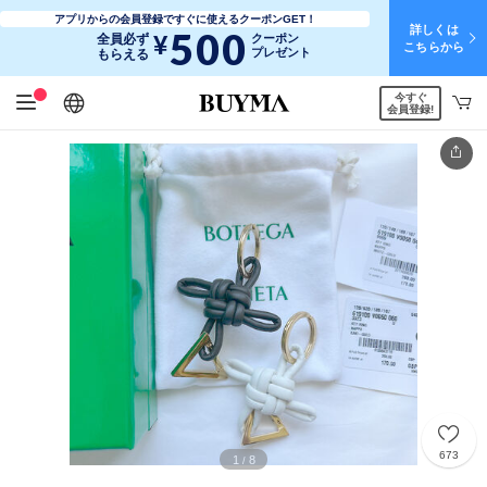
アプリからの会員登録ですぐに使えるクーポンGET！
詳しくは
500
¥
全員必ず
クーポン
こちらから
プレゼント
もらえる
今すぐ
日本語
English
简体中文
繁體中文
会員登録!
673
1
8
/