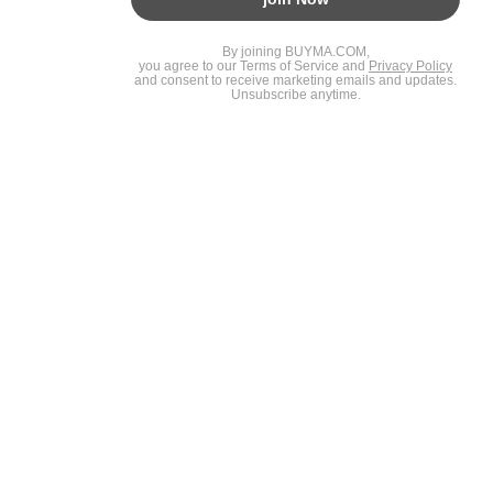
BUYMAスタートガイド
安心への取り組み
ガイド・お問い合わせ
かんたん購入ガイド
BUYMA偽物販売防止の取り組み
BUYMA CARD
利用規約
プライバシー
特定商取引法に関する表記
お客様情報の外部送信について
脆弱性報告
お知らせ(PCサイト)
会社案内
スタッフ募集