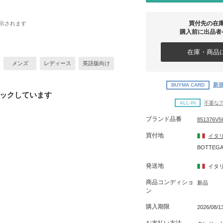
買付先の在
示されます
購入前に出品者
在庫・商品に
メンズ
レディース
英語版向け
新規
BUYMA CARD
ックしています
ALL-IN
不要な
ブランド品番
851376V5
買付地
イタ
BOTTEGA
発送地
イタ
商品コンディショ
新品
ン
購入期限
2026/08/