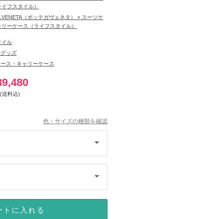
ライフスタイル）
A VENETA（ボッテガヴェネタ） × スーツケ
ャリーケース（ライフスタイル）
タイル
ルグッズ
ケース・キャリーケース
89,480
(送料込)
色・サイズの種類を確認
ートに入れる