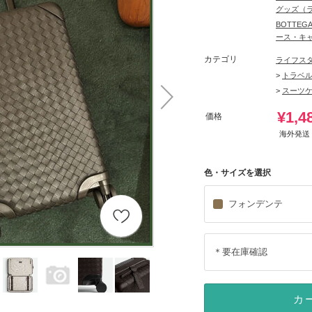
グッズ（
BOTTEG
ース・キ
カテゴリ
ライフス
>
トラベ
>
スーツ
¥1,4
価格
海外発送 
色・サイズを選択
フォンデンテ
＊要在庫確認
カ