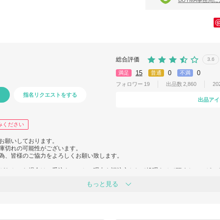
BUYMA事務局
総合評価
3.6
15
0
0
満足
普通
不満
フォロワー
19
出品数
2,860
20
指名リクエストをする
出品アイ
みください
お願いしております。
庫切れの可能性がございます。
為、皆様のご協力をよろしくお願い致します。
がなかった場合は、受注キャンセル理由を誤注文として処理させて頂くケースがご
もっと見る
いて
ございます。