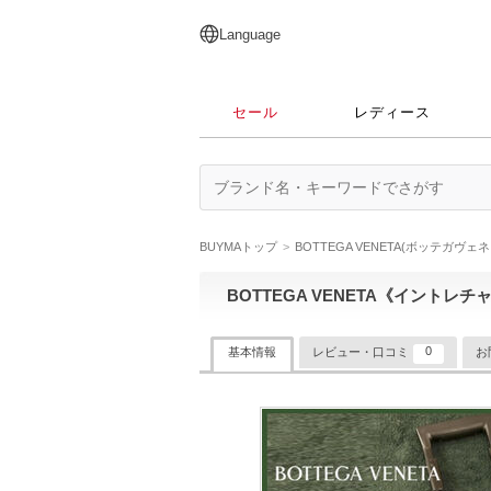
English
日本語
简体中文
繁體中文
Language
セール
レディース
BUYMAトップ
BOTTEGA VENETA(ボッテガヴェネ
BOTTEGA VENETA《イント
0
基本情報
レビュー・口コミ
お