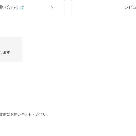
入者様のご負担となります。
て知りたい」をご参照くださいませ。
問い合わせ
レビ
(0)
予めご了承下さいませ。
け地と発送地は変更になる場合がございます。
します
ート
Fabiana Filippi 26FW｜ミラノファッションウィーク
話題のGIO
現地レポート
ち早くご
文前にお問い合わせください。