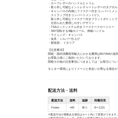
・カーフレザーのハンドルとトリム
・取り外し可能なイントレチャートレザーのタグホ
・キャンバスの内側にファスナー付きコンパートメン
ストラップ付きコンパートメント1つ。
取り外し可能なファスナー付きフラットポケットで
仕切られた整理しやすいデザイン
・TSAロックシステム付きファスナークロージャー
・360°回転する4輪ホイール、伸縮ハンドル
・ライニング：キャンバス
・金具：シルバー仕上げ
・製造国： イタリア
【注意事項】
関税・国内消費税等輸入にかかる費用はBUYMAの規
お受取人様にご負担いただいております。
関税その他の注意事項につきましては「お取引につい
モニター環境によりイメージと色合いが異なる場合が
配送方法・送料
配送方法
送料
追跡
到着目安
Fedex
+¥0
有り
8〜12日
※配送方法が複数ある場合はカート内にて変更ができます