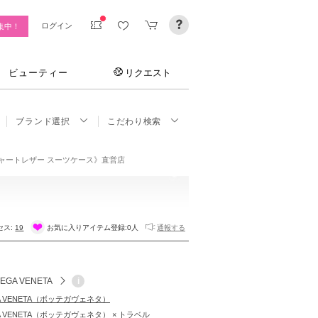
ログイン
集中！
ビューティー
リクエスト
ブランド選択
こだわり検索
トレチャートレザー スーツケース》直営店
セス:
19
お気に入りアイテム登録:
0人
通報する
EGA VENETA
i
A VENETA（ボッテガヴェネタ）
A VENETA（ボッテガヴェネタ） × トラベル