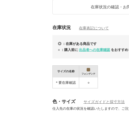
※日本の税関で関税が課せられた場合はご購
詳しくはBUYMAの「関税の支払いについ
在庫状況の確認・お
https://qa.buyma.com/buy/pay/3104.html
・返品交換、キャンセルについて
※返品・交換は一切お受けしておりません。
在庫状況
在庫表記について
・買付先について
※予定の買付先で完売していた場合は買い付
◎ ：在庫がある商品です
○ ：購入前に
出品者への在庫確認
をおすすめ
ARMANI / ARCHIVIO 第2章 ミラノにてスタ
サイズの名称
フォンデンテ
＊要在庫確認
○
色・サイズ
サイズガイドと採寸方法
仕入先の在庫の状況を確認いたしますので、ご注