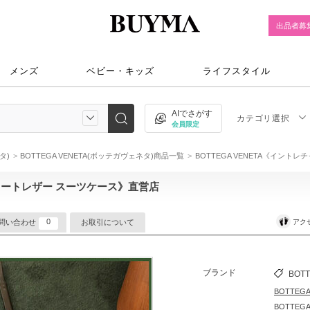
出品者募
メンズ
ベビー・キッズ
ライフスタイル
AIでさがす
カテゴリ選択
会員限定
タ)
BOTTEGA VENETA(ボッテガヴェネタ)商品一覧
BOTTEGA VENETA《イン
レチャートレザー スーツケース》直営店
0
アク
問い合わせ
お取引について
ブランド
BOTT
BOTTEG
BOTTEG