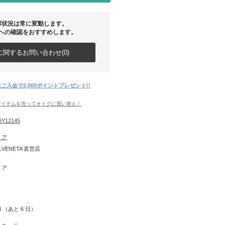
庫状況は常に変動します。
への確認をおすすめします。
関するお問い合わせ(0)
ご入会で2,000ポイントプレゼント!!
アイテムを売ってオトクに買い替え！
6Y12145
リア
 VENETA 直営店
リア
13 （あと
6
日）