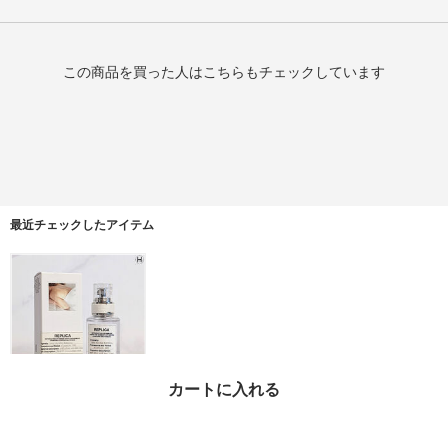
この商品を買った人はこちらもチェックしています
最近チェックしたアイテム
カートに入れる
★大人気！Replica_ED
T レイジーサンデーモー
ニング 30ml
¥15,000