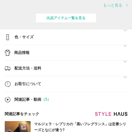
もっと見る
いつもご覧いただきありがとうございます。
現在、すべてのお買い物で使える特別なクーポンを発行しております。
出品アイテム一覧を見る
ご検討中のアイテムがございましたら、ぜひこの機会にお得にお買い求
めくださいませ。
◆ クーポン詳細 ◆
色・サイズ
① 10,000円OFF
▼ 対象：130,000円以上の全アイテム▼
商品情報
https://www.buyma.com/r/HEGEMONE/?pc=130000
・コード：R8STHGCP
② 2,000円OFF
配送方法・送料
▼ 対象：30,000円以上の全アイテム▼
https://www.buyma.com/r/HEGEMONE/?pc=30000-129999
・コード：R8STLWCP
お取引について
＊ご利用期限：2026年8月12日(水) 終日
＊各クーポンは、お一人様1回ずつご利用可能です。
関連記事・動画
（5）
～・～
関連記事をチェック
マルジェラ・レプリカの「黒いフレグランス」は定番シリ
ーズとなにが違う?