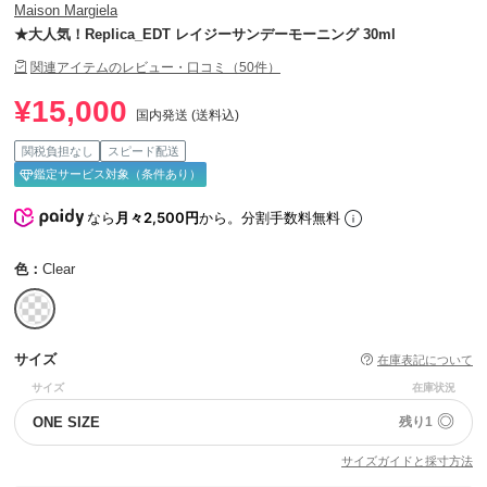
Maison Margiela
★大人気！Replica_EDT レイジーサンデーモーニング 30ml
関連アイテムのレビュー・口コミ（50件）
¥15,000
国内発送 (送料込)
関税負担なし
スピード配送
鑑定サービス対象（条件あり）
なら
月々2,500円
から。分割手数料無料
色：
Clear
サイズ
在庫表記について
サイズ
在庫状況
◎
ONE SIZE
残り1
サイズガイドと採寸方法