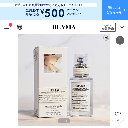
アプリからの会員登録ですぐに使えるクーポンGET！
詳しくは
500
¥
全員必ず
クーポン
こちらから
プレゼント
もらえる
今すぐ
日本語
English
简体中文
繁體中文
会員登録!
3
1
1
/