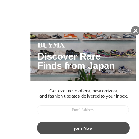
お得な情報をGET!
ポイント還元サービス
ページトップへ
BUYMAスタートガイド
安心への取り組み
ガイド・お問い合わせ
かんたん購入ガイド
BUYMA偽物販売防止の取り組み
BUYMA CARD
利用規約
プライバシー
特定商取引法に関する表記
お客様情報の外部送信について
脆弱性報告
お知らせ(PCサイト)
会社案内
スタッフ募集